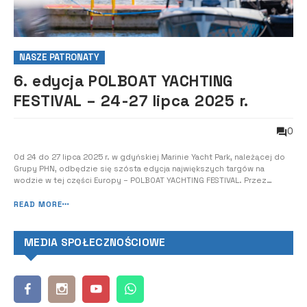
NASZE PATRONATY
6. edycja POLBOAT YACHTING
FESTIVAL – 24-27 lipca 2025 r.
0
Od 24 do 27 lipca 2025 r. w gdyńskiej Marinie Yacht Park, należącej do
Grupy PHN, odbędzie się szósta edycja największych targów na
wodzie w tej części Europy – POLBOAT YACHTING FESTIVAL. Przez
cztery dni można będzie obejrzeć najpiękniejsze jachty żaglowe,
łodzie motorowe, katamarany, houseboaty, riby i skutery wodne, do
READ MORE
tego oglądać pokazy s...
MEDIA SPOŁECZNOŚCIOWE