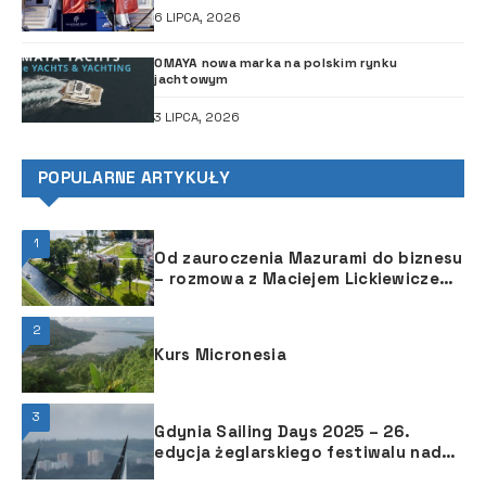
6 LIPCA, 2026
OMAYA nowa marka na polskim rynku
jachtowym
3 LIPCA, 2026
POPULARNE ARTYKUŁY
1
Od zauroczenia Mazurami do biznesu
– rozmowa z Maciejem Lickiewiczem
z Ascot Polska
2
Kurs Micronesia
3
Gdynia Sailing Days 2025 – 26.
edycja żeglarskiego festiwalu nad
Bałtykiem