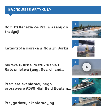
NAJNOWSZE ARTYKUŁY
1
Comitti Venezia 34 Przywiązany do
tradycji
2
Katastrofa morska w Nowym Jorku
3
Morska Służba Poszukiwania i
Ratownictwa (ang. Search and
Rescue) służy wszystkim żeglarzom
4
Premiera eksploracyjnego
crossovera ADV9 Highfield Boats na
targach boot w Düsseldorfie
5
Przygodowy eksploracyjny