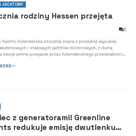
S JACHTOWY
cznia rodziny Hessen przejęta
0
Yachts holenderska stocznia znana z produkcji wysokiej
 aluminiowych i stalowych jachtów motorowych, z dumą
a swoje pełne przejęcie przez holenderskiego przedsiębiorcę
tora Laurensa Lasta. Ta strategiczna transakcja zabezpiecza
MORE
ość Heesen, wzmacniając jego dziedzictwo innowacji,
ła i zaangażowania w do...
iec z generatorami! Greenline
hts redukuje emisję dwutlenku