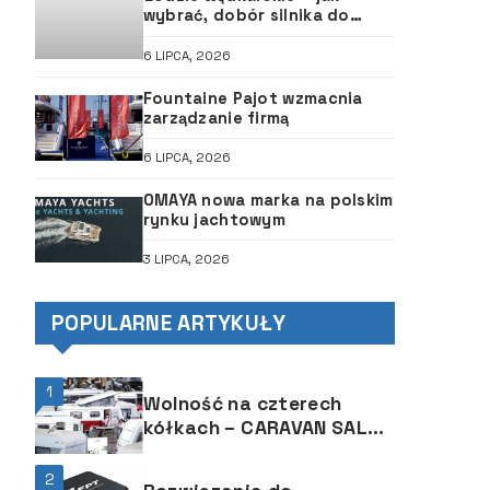
wybrać, dobór silnika do
łodzi, ABC śruby
6 LIPCA, 2026
Fountaine Pajot wzmacnia
zarządzanie firmą
6 LIPCA, 2026
OMAYA nowa marka na polskim
rynku jachtowym
3 LIPCA, 2026
POPULARNE ARTYKUŁY
1
Wolność na czterech
kółkach – CARAVAN SALON
2025
2