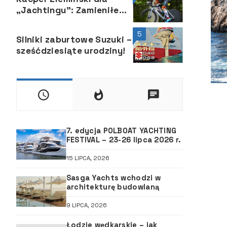
„Jachtingu”: Zamieniłem
żeglarstwo na triathlon
5
Silniki zaburtowe Suzuki –
sześćdziesiąte urodziny!
7. edycja POLBOAT YACHTING
FESTIVAL – 23-26 lipca 2026 r.
15 LIPCA, 2026
Sasga Yachts wchodzi w
architekturę budowlaną
9 LIPCA, 2026
Łodzie wędkarskie – jak