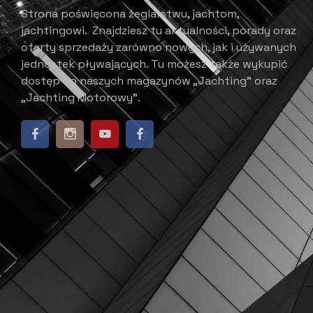
Strona poświęcona żeglarstwu, jachtom,
jachtingowi.
Znajdziesz tu aktualności, porady oraz
oferty sprzedaży zarówno nowych, jak i używanych
jednostek pływających.
​ Tu możesz także wykupić
dostęp do naszych magazynów „Jachting” oraz
„Jachting Motorowy”.