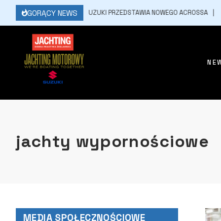
GORĄCY NEWS
2 MARCA, 2026
SUZUKI PRZEDSTAWIA NOWEGO ACROSSA
2
NE
jachty wypornościowe
MEDIA SPOŁECZNOŚCIOWE