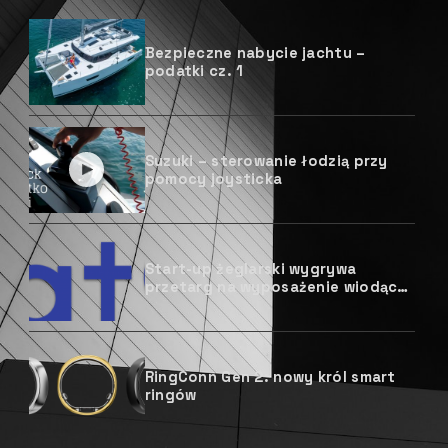
Bezpieczne nabycie jachtu –
podatki cz. 1
Suzuki – sterowanie łodzią przy
pomocy joysticka
Start-up żeglarski wygrywa
przetarg na wyposażenie wiodącej
szkoły żeglarstwa w Europie w
oprogramowanie serwisowe
BoatOn Book
RingConn Gen 2: nowy król smart
ringów