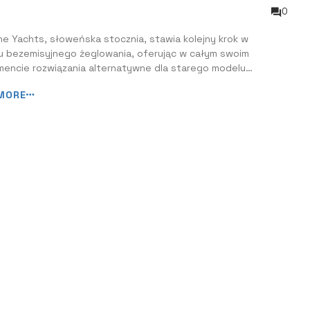
la nie psując przy tym zabawy z
0
lowania
ne Yachts, słoweńska stocznia, stawia kolejny krok w
ku bezemisyjnego żeglowania, oferując w całym swoim
mencie rozwiązania alternatywne dla starego modelu
torów. Nowa technologia pakiet Odpowiedzialnej Mocy
MORE
nsible Power Pack), stanowiąca solidne połączenie
go pakietu akumulatorów i alternatorów, umożliwia...