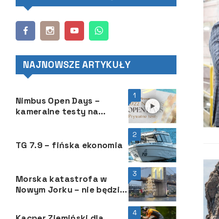
NAJNOWSZE ARTYKUŁY
1
Nimbus Open Days –
kameralne testy na
wodzie to od jakiegoś
czasu niebywała atrakcja
2
TG 7.9 – fińska ekonomia
3
Morska katastrofa w
Nowym Jorku – nie będzie
spekulacji
4
Kacper Ziemiński dla