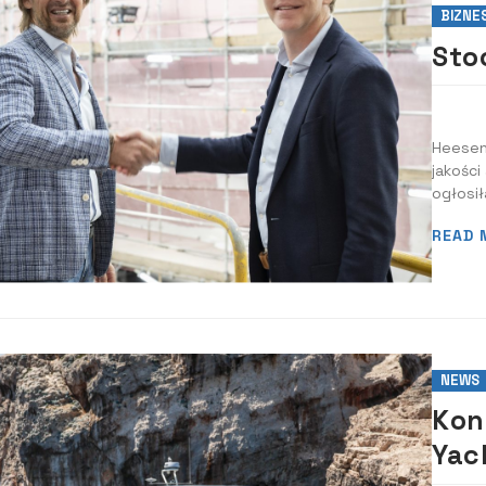
BIZNE
Sto
Heesen 
jakości
ogłosił
i inwes
READ 
przyszł
rzemios
NEWS
Kon
Yac