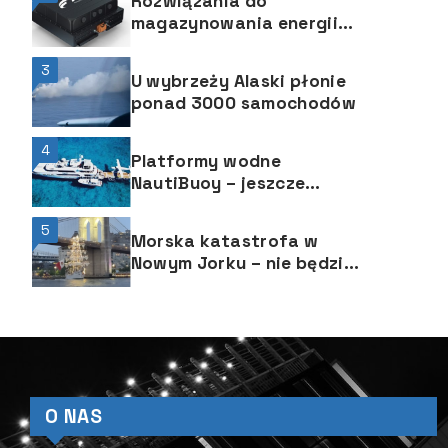
Rozwiązania do
magazynowania energii
eBS 37 EVO firmy FPT
Industrial
3
U wybrzeży Alaski płonie
ponad 3000 samochodów
4
Platformy wodne
NautiBuoy – jeszcze
więcej radości i zabawy
podczas rejsu
5
Morska katastrofa w
superjachtem
Nowym Jorku – nie będzie
spekulacji
O NAS