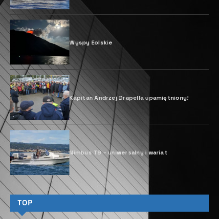
jedynego na wyspie członka The Leading Hotels of
the World.
Obiekt rozpoczyna sezon od zupełnie nowego
wyglądu, zaprojektowanego przez stocznię Sasga
Yachts. Przestrzeń na dachu została stworzona tak,
aby duch morza z Minorki był odczuwalny również na
lądzie.
Sasga Yachts to stocznia założona w Mahón w 2010
roku. Produkuje dzielne jednostki morskie w stylu
starych trawlerów z luksusowym sznytem wewnątrz.
Stocznia przekształciła dach hotelu Villa Le Blanc Gran
Meliá w osobną przestrzeń:
Sasga Rooftop. To bezprecedensowe przedsięwzięcie
przenosi stocznię na Menorkę na nowe terytorium:
luksusowej branży hotelarskiej.