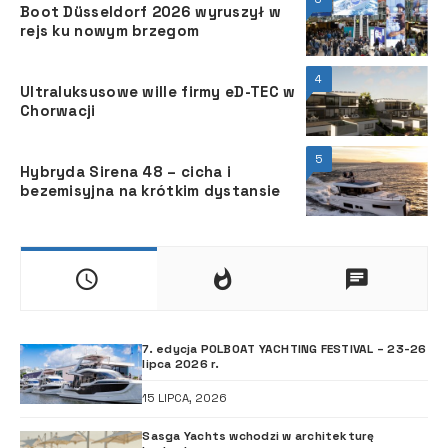
Boot Düsseldorf 2026 wyruszył w
rejs ku nowym brzegom
4
Ultraluksusowe wille firmy eD-TEC w
Chorwacji
5
Hybryda Sirena 48 – cicha i
bezemisyjna na krótkim dystansie
7. edycja POLBOAT YACHTING FESTIVAL – 23-26
lipca 2026 r.
15 LIPCA, 2026
Sasga Yachts wchodzi w architekturę