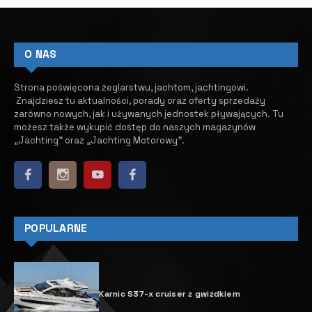
Sasga Yachts wchodzi w
architekturę budowlaną
9 LIPCA, 2026
Sasga Yachts to jedna z nielicznych stoczni segmentu
leisure w Hiszpani, której udało się przetrwać trudne
momenty załamania rynku pierwszej dekady tego
stulecia. Stocznia specjalizuje się w budowie bardzo
dzielnych jednostek wypornościowych w stylu
hiszpańskich łodzi rybackich, w których wnętrzach
dominuje szlachetne drewno i żeglarski sznyt.
Stocznia Sasga Yachts z Menorki przenosi swój świat
rękodzielniczego luksusu na wyżyny Villa Le Blanc Gran
Meliá. Efekt prac można podziwiać na dachu
pięciogwiazdkowego hotelu Gran Lujo na Minorce –