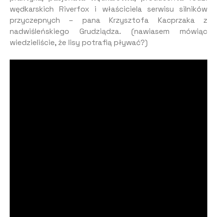
wędkarskich Riverfox i właściciela serwisu silników
przyczepnych – pana Krzysztofa Kacprzaka z
nadwiśleńskiego Grudziądza. (nawiasem mówiąc
wiedzieliście, że lisy potrafią pływać?)