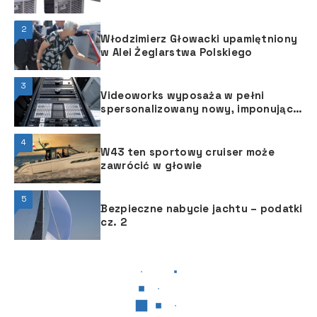
2
Włodzimierz Głowacki upamiętniony
w Alei Żeglarstwa Polskiego
3
Videoworks wyposaża w pełni
spersonalizowany nowy, imponujący
model Sparta Hessen
4
W43 ten sportowy cruiser może
zawrócić w głowie
5
Bezpieczne nabycie jachtu – podatki
cz. 2
JACHTING MOTOROWY
JACHTING MOTOROWY