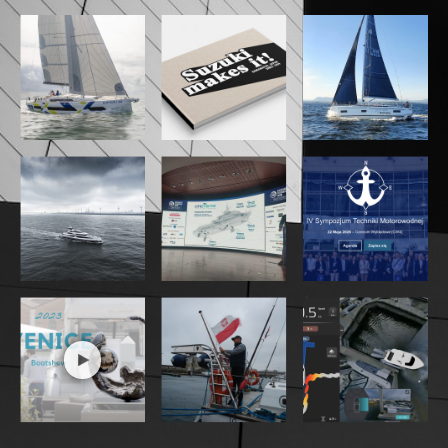
Villa Le Blanc Gran Meliá to pięciogwiazdkowy,
luksusowy hotel położony tuż nad brzegiem morza na
Minorce i jedyny na wyspie członek The Leading Hotels
of the World. W tym sezonie hotel, z widokiem na plażę
Santo Tomás na południowym wybrzeżu, stanie się
tłem dla współpracy wykraczającej poza samą
estetykę. Na tę okazję stocznia stworzyła całkowicie
od podstaw otoczenie: bar przy basenie, leżaki i
parasole, dostosowane do identyfikacji wizualnej
marki Sasga Yachts, z zachowaniem tych samych
kryteriów doboru materiałów i dbałości o detale, które
rządzą budową jej łodzi. Rezultatem jest przestrzeń o
niepowtarzalnym i natychmiast rozpoznawalnym
charakterze. Współpraca wykracza poza sam projekt
architektoniczny. Goście Villi Le Blanc będą mieli
dostęp do ekskluzywnych doświadczeń, które
rozszerzają świat Sasga poza hotel: prywatne
wycieczki po stoczni w Mahón i rejsy po wodach
otaczających wyspę. To sposób na dopełnienie