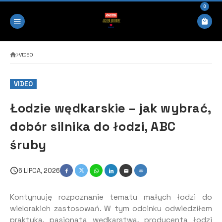
0
VIDEO
VIDEO
Łodzie wędkarskie – jak wybrać,
dobór silnika do łodzi, ABC
śruby
6 LIPCA, 2026
Kontynuuję rozpoznanie tematu małych łodzi do
wielorakich zastosowań. W tym odcinku odwiedziłem
praktyka, pasjonata wędkarstwa, producenta łodzi