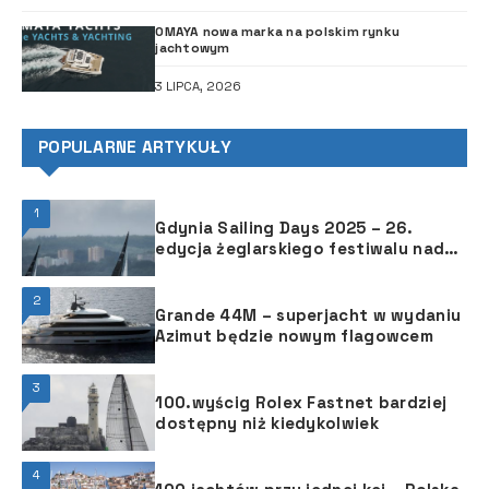
OMAYA nowa marka na polskim rynku
jachtowym
3 LIPCA, 2026
POPULARNE ARTYKUŁY
1
Gdynia Sailing Days 2025 – 26.
edycja żeglarskiego festiwalu nad
Bałtykiem
2
Grande 44M – superjacht w wydaniu
Azimut będzie nowym flagowcem
3
100.wyścig Rolex Fastnet bardziej
dostępny niż kiedykolwiek
4