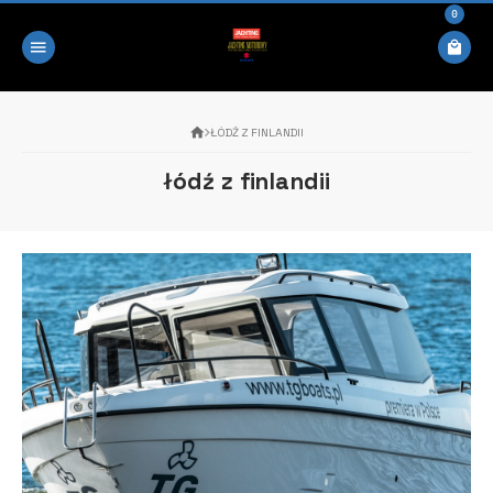
0
ŁÓDŹ Z FINLANDII
łódź z finlandii