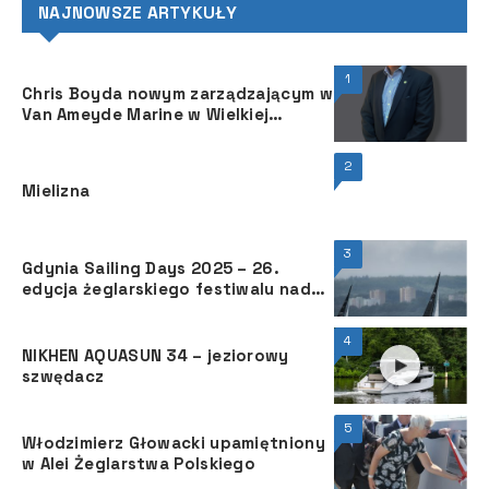
NAJNOWSZE ARTYKUŁY
1
Chris Boyda nowym zarządzającym w
Van Ameyde Marine w Wielkiej
Brytanii
2
Mielizna
3
Gdynia Sailing Days 2025 – 26.
edycja żeglarskiego festiwalu nad
Bałtykiem
4
NIKHEN AQUASUN 34 – jeziorowy
szwędacz
5
Włodzimierz Głowacki upamiętniony
w Alei Żeglarstwa Polskiego