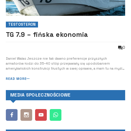
TESTOSTERON
TG 7.9 – fińska ekonomia
0
Daniel Walas Jeszcze nie tak dawno preferencje przyszłych
armatorów łodzi do 35–40 stóp przejawiały się upodobaniem
amerykańskich konstrukcji tłustych w swej oprawie, a mam tu na myśli
między innymi niekwestionowaną jakość tapicerki, fantastyczne
bogate sterówki, grube wykładziny, w których bosa stopa zapada się
READ MORE
na cal, lakierowane drewno szaf...
MEDIA SPOŁECZNOŚCIOWE