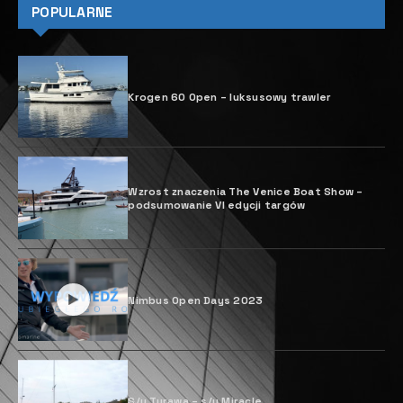
POPULARNE
Krogen 60 Open – luksusowy trawler
Wzrost znaczenia The Venice Boat Show ­–
podsumowanie VI edycji targów
Nimbus Open Days 2023
S/y Turawa – s/y Miracle