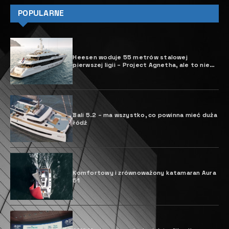
POPULARNE
Heesen woduje 55 metrów stalowej
pierwszej ligii – Project Agnetha, ale to nie
koniec zabawy
Bali 5.2 – ma wszystko, co powinna mieć duża
łódź
Komfortowy i zrównoważony katamaran Aura
51