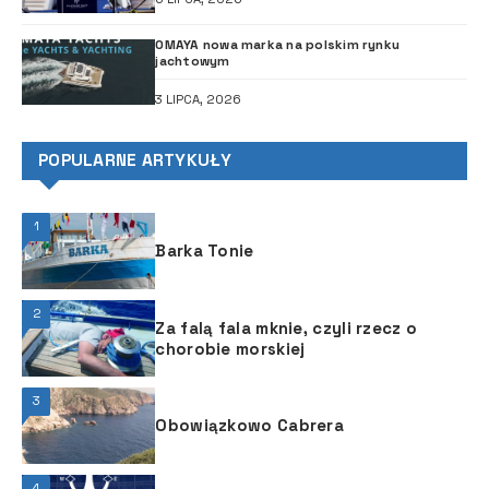
OMAYA nowa marka na polskim rynku
jachtowym
3 LIPCA, 2026
POPULARNE ARTYKUŁY
1
Barka Tonie
2
Za falą fala mknie, czyli rzecz o
chorobie morskiej
3
Obowiązkowo Cabrera
4