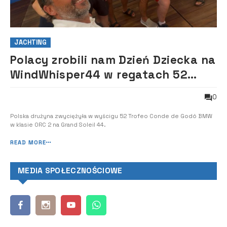
JACHTING
Polacy zrobili nam Dzień Dziecka na
WindWhisper44 w regatach 52
Trofeo Conde de Godó BMW
0
Polska drużyna zwyciężyła w wyścigu 52 Trofeo Conde de Godó BMW
w klasie ORC 2 na Grand Soleil 44.
READ MORE
MEDIA SPOŁECZNOŚCIOWE