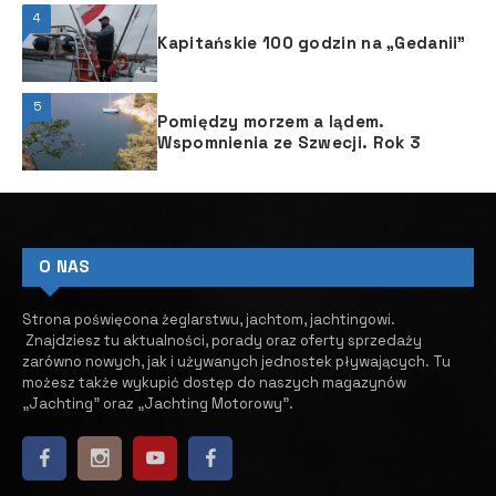
4
Kapitańskie 100 godzin na „Gedanii”
5
Pomiędzy morzem a lądem.
Wspomnienia ze Szwecji. Rok 3
O NAS
Strona poświęcona żeglarstwu, jachtom, jachtingowi.
Znajdziesz tu aktualności, porady oraz oferty sprzedaży
zarówno nowych, jak i używanych jednostek pływających.
​ Tu
możesz także wykupić dostęp do naszych magazynów
„Jachting” oraz „Jachting Motorowy”.