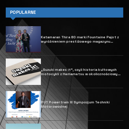
POPULARNE
Katamaran Thira 80 marki Fountaine Pajot z
wyróżnieniem prestiżowego magazynu
żeglarskiego
„Suzuki makes it”, czyli historia kultowych
motocykli z Hamamatsu w okolicznościowym
albumie
PUT Powertrain III Sympozjum Techniki
Motorowodnej