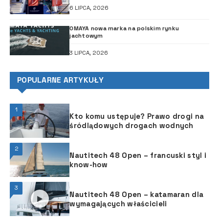
6 LIPCA, 2026
OMAYA nowa marka na polskim rynku
jachtowym
3 LIPCA, 2026
POPULARNE ARTYKUŁY
1
Kto komu ustępuje? Prawo drogi na
śródlądowych drogach wodnych
2
Nautitech 48 Open – francuski styl i
know-how
3
Nautitech 48 Open – katamaran dla
wymagających właścicieli