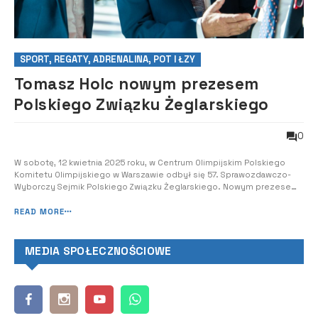
SPORT, REGATY, ADRENALINA, POT I ŁZY
Tomasz Holc nowym prezesem
Polskiego Związku Żeglarskiego
0
W sobotę, 12 kwietnia 2025 roku, w Centrum Olimpijskim Polskiego
Komitetu Olimpijskiego w Warszawie odbył się 57. Sprawozdawczo-
Wyborczy Sejmik Polskiego Związku Żeglarskiego. Nowym prezesem
PZŻ został wybrany Tomasz Holc – dwukrotny olimpijczyk, wiceprezes
PZŻ w latach 1995–2004, wiceprezydent Międzynarodowej Federacji
READ MORE
Żeglarskiej w latach 20...
MEDIA SPOŁECZNOŚCIOWE