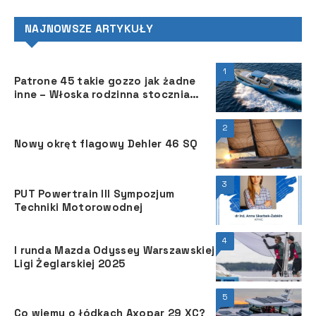
NAJNOWSZE ARTYKUŁY
1
Patrone 45 takie gozzo jak żadne
inne – Włoska rodzinna stocznia
Patrone Moreno powiększyła w
ubiegłym roku ofertę o nową
2
jednostkę z oferowanej serii
Nowy okręt flagowy Dehler 46 SQ
Patrone.
3
PUT Powertrain III Sympozjum
Techniki Motorowodnej
4
I runda Mazda Odyssey Warszawskiej
Ligi Żeglarskiej 2025
5
Co wiemy o łódkach Axopar 29 XC?