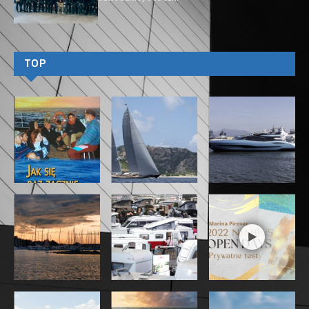
D
wóch niemiecko-polskich
przedsiębiorców, mających duże
doświadczenie w branży turystycznej
i czarterowej, spełniło swoje marzenie
o własnej marce łodzi do celów
rekreacyjnych i czarterowych. Stworzywszy projekt
o nazwie Nikhen Aquasun 34, połączyli najwyższy
możliwy komfort z łatwością obsługi.
Stocznia Nikhen zlokalizowana w Olsztynie, stolicy
Warmii i Mazur, została założona w 2016 roku przez
„starych fachowców” z branży turystyki wodnej.
Nazwa „Nikhen” oznacza pierwsze sylaby imion
Nikolai i Hendrick, a wywodzi się od dwóch
założycieli o wieloletnim doświadczeniu w branży
czarterów. Projekt otrzymał dofinansowanie z Unii
Europejskiej. W 2020 roku zwodowano prototyp