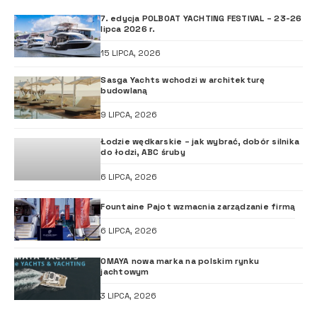
7. edycja POLBOAT YACHTING FESTIVAL – 23-26
lipca 2026 r.
15 LIPCA, 2026
Sasga Yachts wchodzi w architekturę
budowlaną
9 LIPCA, 2026
Łodzie wędkarskie – jak wybrać, dobór silnika
do łodzi, ABC śruby
6 LIPCA, 2026
Fountaine Pajot wzmacnia zarządzanie firmą
6 LIPCA, 2026
OMAYA nowa marka na polskim rynku
jachtowym
3 LIPCA, 2026