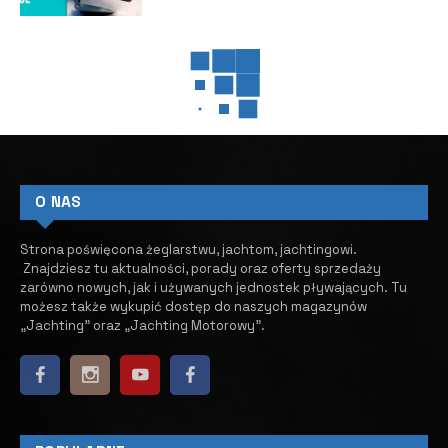
jachtsmena
VIDEO
VIDEO
NIKHEN AQUASUN 34 – jeziorowy
szwędacz
22 GRUDNIA, 2024