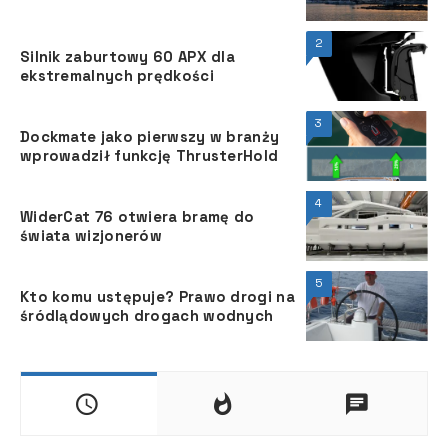
2
Silnik zaburtowy 60 APX dla
ekstremalnych prędkości
3
Dockmate jako pierwszy w branży
wprowadził funkcję ThrusterHold
4
WiderCat 76 otwiera bramę do
świata wizjonerów
5
Kto komu ustępuje? Prawo drogi na
śródlądowych drogach wodnych