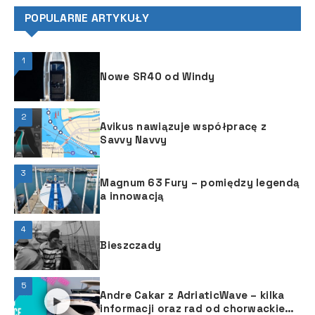
POPULARNE ARTYKUŁY
1
Nowe SR40 od Windy
2
Avikus nawiązuje współpracę z
Savvy Navvy
3
Magnum 63 Fury – pomiędzy legendą
a innowacją
4
Bieszczady
5
Andre Cakar z AdriaticWave – kilka
informacji oraz rad od chorwackiego