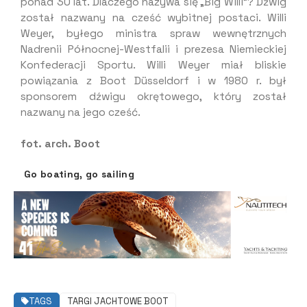
ponad 30 lat. Dlaczego nazywa się „Big Willi”? Dźwig
został nazwany na cześć wybitnej postaci. Willi
Weyer, byłego ministra spraw wewnętrznych
Nadrenii Północnej-Westfalii i prezesa Niemieckiej
Konfederacji Sportu. Willi Weyer miał bliskie
powiązania z Boot Düsseldorf i w 1980 r. był
sponsorem dźwigu okrętowego, który został
nazwany na jego cześć.
fot. arch. Boot
Go boating, go sailing
TAGS
TARGI JACHTOWE BOOT