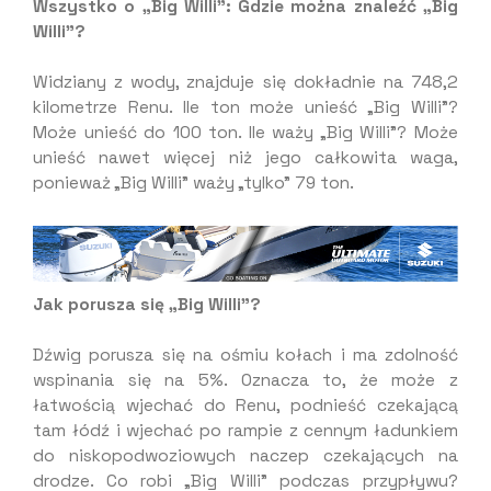
Wszystko o „Big Willi”: Gdzie można znaleźć „Big
Willi”?
Widziany z wody, znajduje się dokładnie na 748,2
kilometrze Renu. Ile ton może unieść „Big Willi”?
Może unieść do 100 ton. Ile waży „Big Willi”? Może
unieść nawet więcej niż jego całkowita waga,
ponieważ „Big Willi” waży „tylko” 79 ton.
Jak porusza się „Big Willi”?
Dźwig porusza się na ośmiu kołach i ma zdolność
wspinania się na 5%. Oznacza to, że może z
łatwością wjechać do Renu, podnieść czekającą
tam łódź i wjechać po rampie z cennym ładunkiem
do niskopodwoziowych naczep czekających na
drodze. Co robi „Big Willi” podczas przypływu?