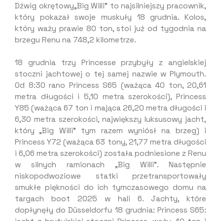
Dźwig okrętowy„Big Willi” to najsilniejszy pracownik,
który pokazał swoje muskuły 18 grudnia. Kolos,
który waży prawie 80 ton, stoi już od tygodnia na
brzegu Renu na 748,2 kilometrze.
18 grudnia trzy Princesse przybyły z angielskiej
stoczni jachtowej o tej samej nazwie w Plymouth.
Od 8:30 rano Princess S65 (ważąca 40 ton, 20,61
metra długości i 5,10 metra szerokości), Princess
Y85 (ważąca 67 ton i mająca 26,20 metra długości i
6,30 metra szerokości, największy luksusowy jacht,
który „Big Willi” tym razem wyniósł na brzeg) i
Princess Y72 (ważąca 63 tony, 21,77 metra długości
i 6,06 metra szerokości) została podniesione z Renu
w silnych ramionach „Big Willi”. Następnie
niskopodwoziowe statki przetransportowały
smukłe piękności do ich tymczasowego domu na
targach boot 2025 w hali 6. Jachty, które
dopłynęły do Düsseldorfu 18 grudnia: Princess S65: