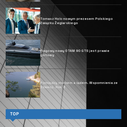
Tomasz Holc nowym prezesem Polskiego
Związku Żeglarskiego
Flagowy nowy OTAM 90 GTS jest prawie
gotowy
Pomiędzy morzem a lądem. Wspomnienia ze
Szwecji. Rok 3
TOP