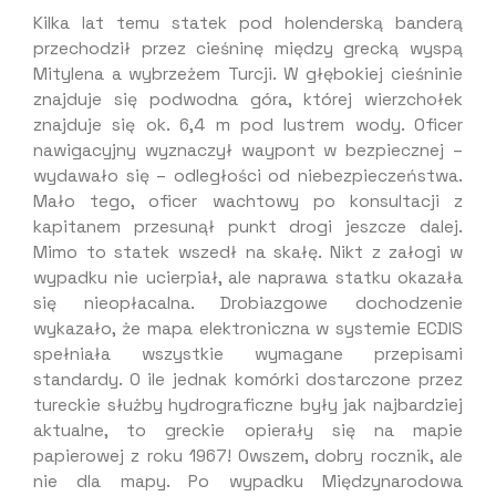
Kilka lat temu statek pod holenderską banderą
przechodził przez cieśninę między grecką wyspą
Mitylena a wybrzeżem Turcji. W głębokiej cieśninie
znajduje się podwodna góra, której wierzchołek
znajduje się ok. 6,4 m pod lustrem wody. Oficer
nawigacyjny wyznaczył waypont w bezpiecznej –
wydawało się – odległości od niebezpieczeństwa.
Mało tego, oficer wachtowy po konsultacji z
kapitanem przesunął punkt drogi jeszcze dalej.
Mimo to statek wszedł na skałę. Nikt z załogi w
wypadku nie ucierpiał, ale naprawa statku okazała
się nieopłacalna. Drobiazgowe dochodzenie
wykazało, że mapa elektroniczna w systemie ECDIS
spełniała wszystkie wymagane przepisami
standardy. O ile jednak komórki dostarczone przez
tureckie służby hydrograficzne były jak najbardziej
aktualne, to greckie opierały się na mapie
papierowej z roku 1967! Owszem, dobry rocznik, ale
nie dla mapy. Po wypadku Międzynarodowa