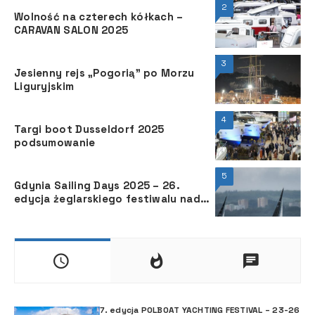
2
Wolność na czterech kółkach –
CARAVAN SALON 2025
3
Jesienny rejs „Pogorią” po Morzu
Liguryjskim
4
Targi boot Dusseldorf 2025
podsumowanie
5
Gdynia Sailing Days 2025 – 26.
edycja żeglarskiego festiwalu nad
Bałtykiem
7. edycja POLBOAT YACHTING FESTIVAL – 23-26