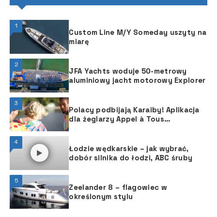
1
Custom Line M/Y Someday uszyty na
miarę
2
JFA Yachts woduje 50-metrowy
aluminiowy jacht motorowy Explorer
3
Polacy podbijają Karaiby! Aplikacja
dla żeglarzy Appel à Tous
wystartowała na Martynice
4
Łodzie wędkarskie – jak wybrać,
dobór silnika do łodzi, ABC śruby
5
Zeelander 8 – flagowiec w
określonym stylu