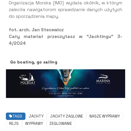
Organizacja Morska (IMO) wydała okólnik, w którym
zaleciła nawigatorom sprawdzanie danych użytych
do sporządzenia mapy.
fot. arch. Jan Stecewicz
Cały materiał przeczytasz w “Jachtingu” 3-
4/2024
Go boating, go sailing
TAGS
JACHTY
JACHTY ŻAGLOWE
NASZE WYPRAWY
REJS
WYPRAWY
ŻEGLOWANIE