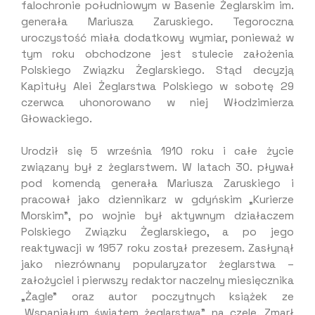
falochronie południowym w Basenie Żeglarskim im.
generała Mariusza Zaruskiego. Tegoroczna
uroczystość miała dodatkowy wymiar, ponieważ w
tym roku obchodzone jest stulecie założenia
Polskiego Związku Żeglarskiego. Stąd decyzją
Kapituły Alei Żeglarstwa Polskiego w sobotę 29
czerwca uhonorowano w niej Włodzimierza
Głowackiego.
Urodził się 5 września 1910 roku i całe życie
związany był z żeglarstwem. W latach 30. pływał
pod komendą generała Mariusza Zaruskiego i
pracował jako dziennikarz w gdyńskim „Kurierze
Morskim”, po wojnie był aktywnym działaczem
Polskiego Związku Żeglarskiego, a po jego
reaktywacji w 1957 roku został prezesem. Zasłynął
jako niezrównany popularyzator żeglarstwa –
założyciel i pierwszy redaktor naczelny miesięcznika
„Żagle” oraz autor poczytnych książek ze
„Wspaniałym światem żeglarstwa” na czele. Zmarł