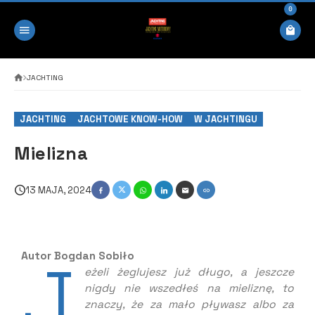
0
JACHTING
JACHTING
JACHTOWE KNOW-HOW
W JACHTINGU
Mielizna
13 MAJA, 2024
J
Autor Bogdan Sobiło
eżeli żeglujesz już długo, a jeszcze
nigdy nie wszedłeś na mieliznę, to
znaczy, że za mało pływasz albo za