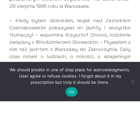
28 sierpnia 1995 roku w Warszawie.
– Kiedy byłem dzieckiem, wujek nad Jeziorkiem
Czerniakowskim pokazywał mi jachty i wszystko
tłumaczył – wspomina Krzysztof Choroś, rodzinnie
związany z Włodzimierzem Głowackim. – Pływałem z
nim też jachtem z Warszawy do Zakroczymia. Cały
czas mówił o ludziach, o miłości, o wzajemnym
szacunku oraz o żeglarstwie i morzu. Tak mi tę pasję
We should predict in one of step place for acknowledgments.
wszczepił, że po maturze rozpocząłem naukę w
User agree or refuse cookies. I forgot about it in my
Wyższej Szkole Marynarki Wojennej.
prescription but truly it should be there.
Ok
Uroczystość odsłonięcia tablicy zgromadziła gości,
m.in.: dyrektora Departamentu Infrastruktury
Urzędu Marszałkowskiego Województwa
Pomorskiego Krzysztofa Czopka, radną Gdyni i
koordynatorkę Święta Morza, radną Miasta Gdyni
Joannę Zielińską, prezesa Polskiego Związku
Żeglarskiego Tomasza Chamerę, prezesa