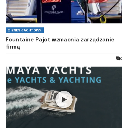
BIZNES JACHTOWY
Fountaine Pajot wzmacnia zarządzanie
firmą
0