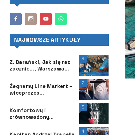
NAJNOWSZE ARTYKUŁY
1
Z. Barański, Jak się raz
zacznie…, Warszawa
2021, ss. 329.
2
Żegnamy Line Markert –
wiceprezes
Międzynarodowej
Federacji Żeglarskiej
3
Komfortowy i
zrównoważony
katamaran Aura 51
4
Kapitan Andrzej Drapella