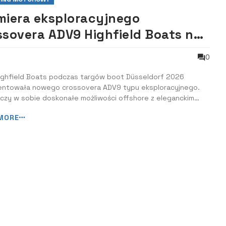
miera eksploracyjnego
ssovera ADV9 Highfield Boats na
gach boot w Düsseldorfie
0
Highfield Boats podczas targów boot Düsseldorf 2026
entowała nowego crossovera ADV9 typu eksploracyjnego.
czy w sobie doskonałe możliwości offshore z eleganckim
em. Crossover kabinowy ADV9 został zaprojektowany z
MORE
o prawdziwej przygodzie, wszechstronności i nowoczesnym
ie. Charakteryzuje się ostrymi ...