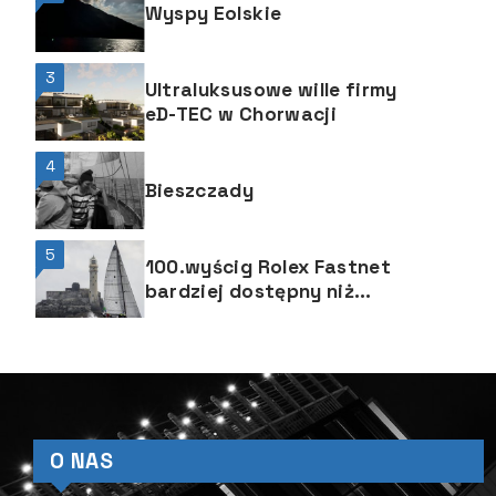
Wyspy Eolskie
3
Ultraluksusowe wille firmy
eD-TEC w Chorwacji
4
Bieszczady
5
100.wyścig Rolex Fastnet
bardziej dostępny niż
kiedykolwiek
O NAS