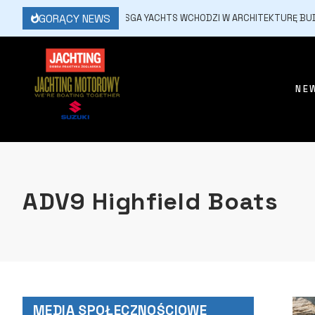
GORĄCY NEWS
9 LIPCA, 2026
SASGA YACHTS WCHODZI W ARCHITEKTURĘ BUDOW
NE
ADV9 Highfield Boats
MEDIA SPOŁECZNOŚCIOWE