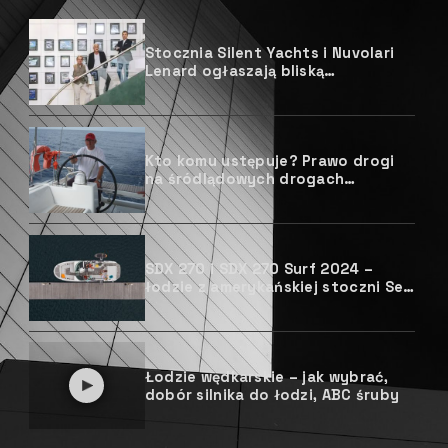
Stocznia Silent Yachts i Nuvolari
Lenard ogłaszają bliską
współpracę
Kto komu ustępuje? Prawo drogi
na śródlądowych drogach
wodnych
SDX 270 i SDX 270 Surf 2024 –
łodzie z amerykańskiej stoczni Sea
Ray made in Poland
Łodzie wędkarskie – jak wybrać,
dobór silnika do łodzi, ABC śruby