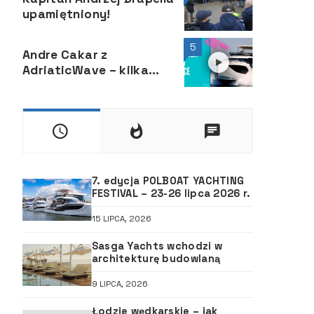
upamiętniony!
5
Andre Cakar z
AdriaticWave – kilka
informacji oraz rad od
chorwackiego
jachtsmena
7. edycja POLBOAT YACHTING
FESTIVAL – 23-26 lipca 2026 r.
15 LIPCA, 2026
Sasga Yachts wchodzi w
architekturę budowlaną
9 LIPCA, 2026
Łodzie wędkarskie – jak