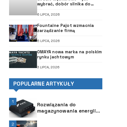
wybrać, dobór silnika do
łodzi, ABC śruby
6 LIPCA, 2026
Fountaine Pajot wzmacnia
zarządzanie firmą
6 LIPCA, 2026
OMAYA nowa marka na polskim
rynku jachtowym
3 LIPCA, 2026
POPULARNE ARTYKUŁY
1
Rozwiązania do
magazynowania energii
eBS 37 EVO firmy FPT
Industrial
2