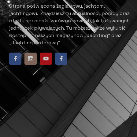
Strona poświęcona żeglarstwu, jachtom,
jachtingowi.
Znajdziesz tu aktualności, porady oraz
oferty sprzedaży zarówno nowych, jak i używanych
jednostek pływających.
​ Tu możesz także wykupić
dostęp do naszych magazynów „Jachting” oraz
„Jachting Motorowy”.