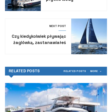
NEXT POST
Czy kiedykolwiek pływając
żaglówką, zastanawiałeś
się nad tym, o ile szybsza
mogłaby być żegluga z
zoptymalizowanymi
żaglami przy minimalnych
RELATED POSTS
RELATED POSTS
MORE
adaptacjach?