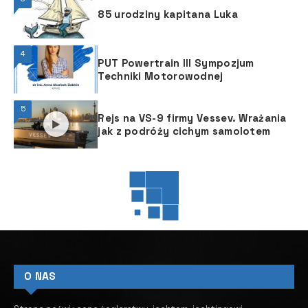
85 urodziny kapitana Luka
4
PUT Powertrain III Sympozjum
Techniki Motorowodnej
5
Rejs na VS-9 firmy Vessev. Wrażania
jak z podróży cichym samolotem
JACHTING
JACHTING
W JACHTINGU
Czy kiedykolwiek pływając
żaglówką, zastanawiałeś się
nad tym, o ile szybsza mogłaby