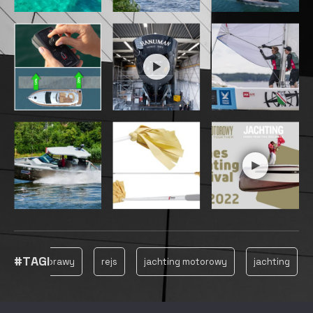
Celem było zachowanie prostoty i pokazanie, co
można zrobić przy niewielkich modyfikacjach,
jednocześnie zachowując prawdziwą istotę łodzi i
ciesząc się zmaksymalizowanymi osiągami. Widok
też jest wspaniały! Bavarię C38 Sport będzie można
zobaczyć na Skagen Race (25 maja) i
Færderseilasen (10 czerwca) – podczas dwóch
największych regat w krajach nordyckich w tym
roku!
Fot. arch.
Cały materiał przeczytasz w “Jachtingu” 3-
4/2022
TAGS
JACHTY
PREMIERA JACHTU
SUPER JACHTY