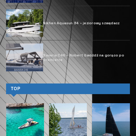
C
laes Eliasson, kierownik sprzedaży w
Bavaria Båt Norge As, i jego zespół
rozpoczęli pracę nad jachtem Bavaria
C38 właśnie z myślą o optymalizacji
żagli przy minimalnych adaptacjach.