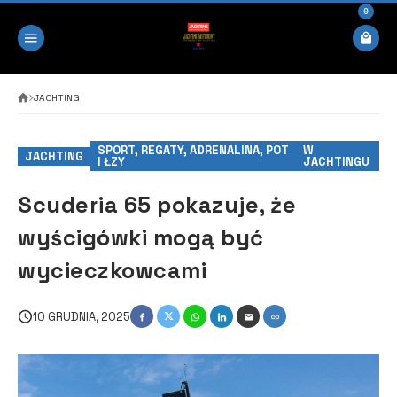
0
JACHTING
SPORT, REGATY, ADRENALINA, POT
W
JACHTING
I ŁZY
JACHTINGU
Scuderia 65 pokazuje, że
wyścigówki mogą być
wycieczkowcami
10 GRUDNIA, 2025