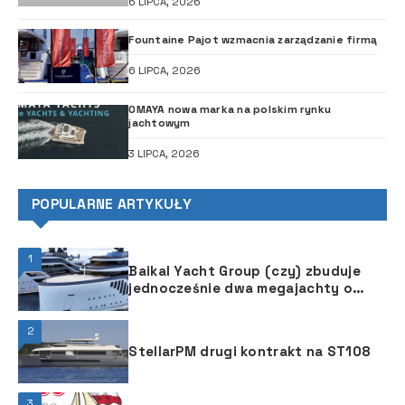
6 LIPCA, 2026
Fountaine Pajot wzmacnia zarządzanie firmą
6 LIPCA, 2026
OMAYA nowa marka na polskim rynku
jachtowym
3 LIPCA, 2026
POPULARNE ARTYKUŁY
1
Baikal Yacht Group (czy) zbuduje
jednocześnie dwa megajachty o
długości 86 m
2
StellarPM drugi kontrakt na ST108
3