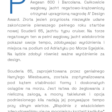
P
Aegean 600 i Barcolana. Całkowicie
węglowy jacht regatowo-krążowniczy
otrzymał upragnioną nagrodę A’ Design
Award. Złota jesień przyniosła niezwykle udane
zakończenie pierwszego pełnego roku startów
nowej Scuderii 65, jachtu typu cruiser. Na torze
regatowym ten w pełni węglowy jacht wielokrotnie
pokazał swoje tempo, zdobywając wyróżnienia i
miejsca na podium od Adriatyku po Morze Egejskie.
Na lądzie zdobył również ważne wyróżnienie za
design.
Scuderia 65, zaprojektowana przez genialnego
Harry’ego Miesbauera, została zoptymalizowana
pod kątem stabilności formy i doskonałych
osiągów na morzu. Jest łatwa do żeglowania z
nieliczną załogą, a mocny takielunek i opcja
podniesionego kila nadają jej porywające tempo
przy silnym wietrze. „Wspólnie z właścicielem
zdecydowaliśmy się na mocniejszy kształt kadłuba”