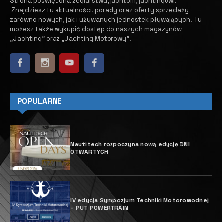
być żegluga z
zoptymalizowanymi żaglami
przy minimalnych
adaptacjach?
10 GRUDNIA, 2025