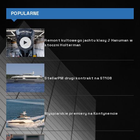
POPULARNE
Remont kultowego jachtu klasy J Hanuman w
stoczni Holterman
StellarPM drugi kontrakt na ST108
Wyspiarskie premiery na Kontynencie