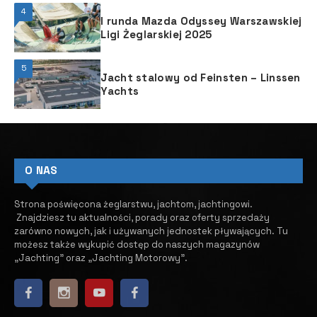
4
I runda Mazda Odyssey Warszawskiej
Ligi Żeglarskiej 2025
5
Jacht stalowy od Feinsten – Linssen
Yachts
O NAS
Strona poświęcona żeglarstwu, jachtom, jachtingowi.
Znajdziesz tu aktualności, porady oraz oferty sprzedaży
zarówno nowych, jak i używanych jednostek pływających.
​ Tu
możesz także wykupić dostęp do naszych magazynów
„Jachting” oraz „Jachting Motorowy”.