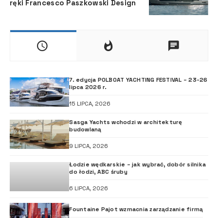
ręki Francesco Paszkowski Design
7. edycja POLBOAT YACHTING FESTIVAL – 23-26
lipca 2026 r.
15 LIPCA, 2026
Sasga Yachts wchodzi w architekturę
budowlaną
9 LIPCA, 2026
Łodzie wędkarskie – jak wybrać, dobór silnika
do łodzi, ABC śruby
6 LIPCA, 2026
Fountaine Pajot wzmacnia zarządzanie firmą