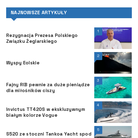
NAJNOWSZE ARTYKUŁY
1
Rezygnacja Prezesa Polskiego
Związku Żeglarskiego
2
Wyspy Eolskie
3
Fajny RIB pewnie za duże pieniądze
dla miłośników ciszy
4
Invictus TT420S w ekskluzywnym
białym kolorze Vogue
5
S520 ze stoczni Tankoa Yacht spod