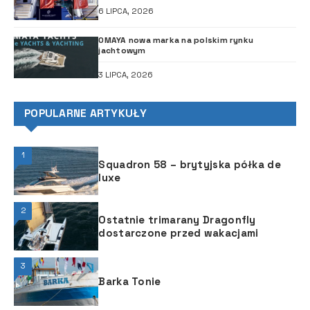
6 LIPCA, 2026
OMAYA nowa marka na polskim rynku
jachtowym
3 LIPCA, 2026
POPULARNE ARTYKUŁY
1
Squadron 58 – brytyjska półka de
luxe
2
Ostatnie trimarany Dragonfly
dostarczone przed wakacjami
3
Barka Tonie