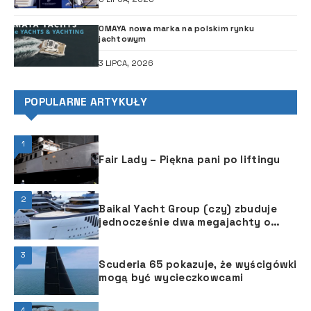
OMAYA nowa marka na polskim rynku
jachtowym
3 LIPCA, 2026
POPULARNE ARTYKUŁY
1
Fair Lady – Piękna pani po liftingu
2
Baikal Yacht Group (czy) zbuduje
jednocześnie dwa megajachty o
długości 86 m
3
Scuderia 65 pokazuje, że wyścigówki
mogą być wycieczkowcami
4