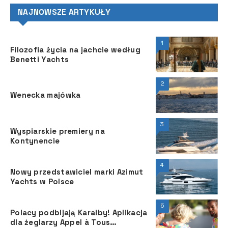
NAJNOWSZE ARTYKUŁY
1
Filozofia życia na jachcie według
Benetti Yachts
2
Wenecka majówka
3
Wyspiarskie premiery na
Kontynencie
4
Nowy przedstawiciel marki Azimut
Yachts w Polsce
5
Polacy podbijają Karaiby! Aplikacja
dla żeglarzy Appel à Tous