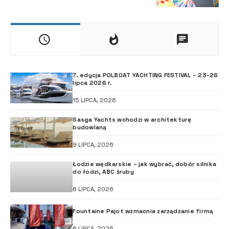
wystartowała na Martynice
7. edycja POLBOAT YACHTING FESTIVAL – 23-26
lipca 2026 r.
15 LIPCA, 2026
Sasga Yachts wchodzi w architekturę
budowlaną
9 LIPCA, 2026
Łodzie wędkarskie – jak wybrać, dobór silnika
do łodzi, ABC śruby
6 LIPCA, 2026
Fountaine Pajot wzmacnia zarządzanie firmą
6 LIPCA, 2026