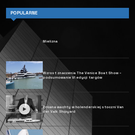
POPULARNE
Mielizna
Wzrost znaczenia The Venice Boat Show ­–
podsumowanie VI edycji targów
Zmiana wachty w holenderskiej stoczni Van
der Valk Shipyard