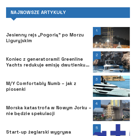
NAJNOWSZE ARTYKUŁY
1
Jesienny rejs „Pogorią” po Morzu
Liguryjskim
2
Koniec z generatorami! Greenline
Yachts redukuje emisję dwutlenku
węgla nie psując przy tym zabawy z
żeglowania
3
M/Y Comfortably Numb – jak z
piosenki
4
Morska katastrofa w Nowym Jorku –
nie będzie spekulacji
5
Start-up żeglarski wygrywa