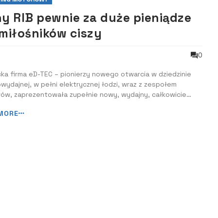
ny RIB pewnie za duże pieniądze
 miłośników ciszy
0
ka firma eD-TEC – pionierzy nowego otwarcia w dziedzinie
ydajnej, w pełni elektrycznej łodzi, wraz z zespołem
rów, zaprezentowała zupełnie nowy, wydajny, całkowicie
czny RIB - eD 32 c-ultra. Pierwszy model zaliczył już próby
MORE
.