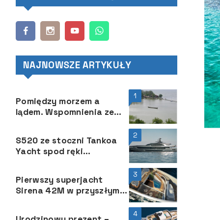
NAJNOWSZE ARTYKUŁY
1
Pomiędzy morzem a
lądem. Wspomnienia ze
Szwecji. Rok 2
2
S520 ze stoczni Tankoa
Yacht spod ręki
Francesco Paszkowski
Design
3
Pierwszy superjacht
Sirena 42M w przyszłym
roku
4
Urodzinowy prezent –