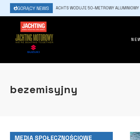
GORĄCY NEWS
16 MARCA, 2026
JFA YACHTS WODUJE 50-METROWY ALUMINIOWY JAC
NE
bezemisyjny
MEDIA SPOŁECZNOŚCIOWE