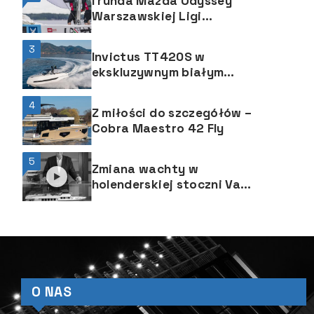
I runda Mazda Odyssey
Warszawskiej Ligi
Żeglarskiej 2025
3
Invictus TT420S w
ekskluzywnym białym
kolorze Vogue
4
Z miłości do szczegółów –
Cobra Maestro 42 Fly
5
Zmiana wachty w
holenderskiej stoczni Van
der Valk Shipyard
O NAS