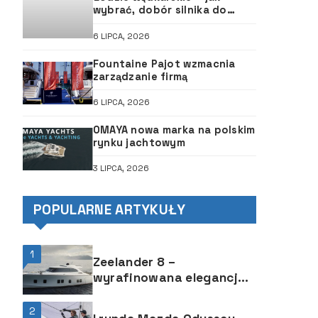
wybrać, dobór silnika do
łodzi, ABC śruby
6 LIPCA, 2026
Fountaine Pajot wzmacnia
zarządzanie firmą
6 LIPCA, 2026
OMAYA nowa marka na polskim
rynku jachtowym
3 LIPCA, 2026
POPULARNE ARTYKUŁY
1
Zeelander 8 –
wyrafinowana elegancja i
powściągliwość
2