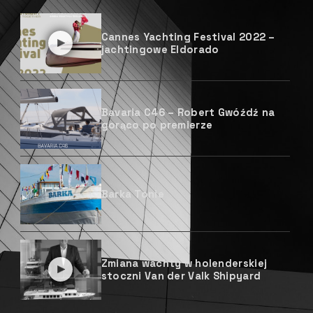
Cannes Yachting Festival 2022 –
jachtingowe Eldorado
Bavaria C46 – Robert Gwóźdź na
gorąco po premierze
Barka Tonie
Zmiana wachty w holenderskiej
stoczni Van der Valk Shipyard