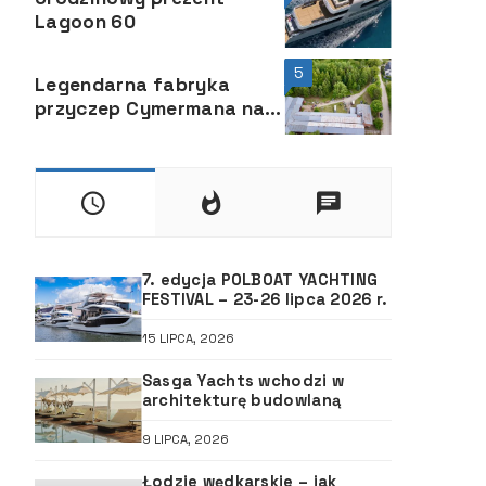
Lagoon 60
5
Legendarna fabryka
przyczep Cymermana na
sprzedaż!
7. edycja POLBOAT YACHTING
FESTIVAL – 23-26 lipca 2026 r.
15 LIPCA, 2026
Sasga Yachts wchodzi w
architekturę budowlaną
9 LIPCA, 2026
Łodzie wędkarskie – jak