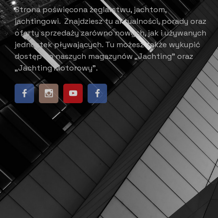
Strona poświęcona żeglarstwu, jachtom,
jachtingowi.
Znajdziesz tu aktualności, porady oraz
oferty sprzedaży zarówno nowych, jak i używanych
jednostek pływających.
​ Tu możesz także wykupić
dostęp do naszych magazynów „Jachting” oraz
„Jachting Motorowy”.