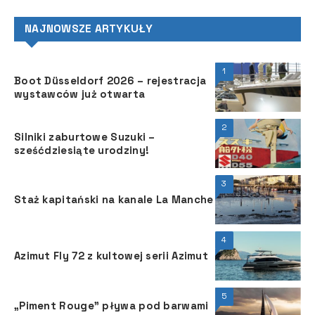
NAJNOWSZE ARTYKUŁY
1
Boot Düsseldorf 2026 – rejestracja
wystawców już otwarta
2
Silniki zaburtowe Suzuki –
sześćdziesiąte urodziny!
3
Staż kapitański na kanale La Manche
4
Azimut Fly 72 z kultowej serii Azimut
5
„Piment Rouge” pływa pod barwami