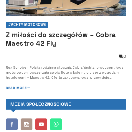
JACHTY MOTOROWE
Z miłości do szczegółów – Cobra
Maestro 42 Fly
0
Rex Schober Polska rodzinna stocznia Cobra Yachts, producent łodzi
motorowych, poszerzyła swoją flotę o kolejny cruiser z wygodami
hotelowymi – Maestro 42. Oferta zakupowa łodzi przewiduje
możliwość indywidualnej konfiguracji. Dzięki ponad 20-letniemu
doświadczeniu w budowie łodzi rodzinna firma Cobra Yachts z miasta
READ MORE
Radomsko, położone...
MEDIA SPOŁECZNOŚCIOWE