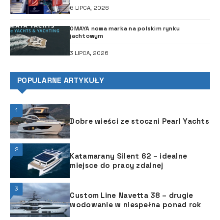
6 LIPCA, 2026
OMAYA nowa marka na polskim rynku
jachtowym
3 LIPCA, 2026
POPULARNE ARTYKUŁY
1
Dobre wieści ze stoczni Pearl Yachts
2
Katamarany Silent 62 – idealne
miejsce do pracy zdalnej
3
Custom Line Navetta 38 – drugie
wodowanie w niespełna ponad rok