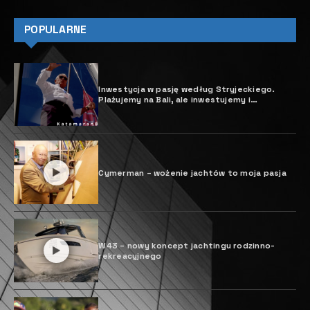
POPULARNE
Inwestycja w pasję według Stryjeckiego.
Plażujemy na Bali, ale inwestujemy i
żeglujemy pod żaglami BALI.
Cymerman – wożenie jachtów to moja pasja
W43 – nowy koncept jachtingu rodzinno-
rekreacyjnego