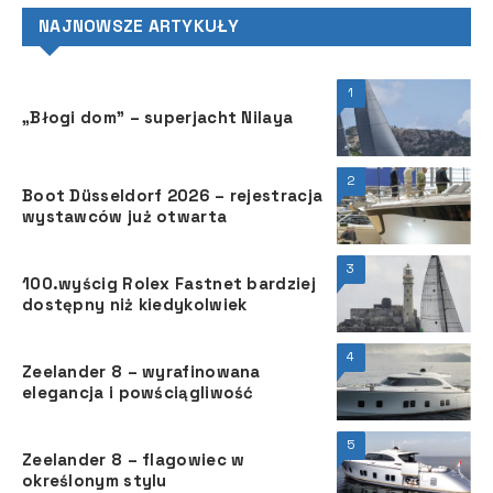
NAJNOWSZE ARTYKUŁY
1
„Błogi dom” – superjacht Nilaya
2
Boot Düsseldorf 2026 – rejestracja
wystawców już otwarta
3
100.wyścig Rolex Fastnet bardziej
dostępny niż kiedykolwiek
4
Zeelander 8 – wyrafinowana
elegancja i powściągliwość
5
Zeelander 8 – flagowiec w
określonym stylu