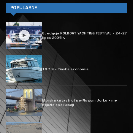
POPULARNE
6. edycja POLBOAT YACHTING FESTIVAL – 24-27
lipca 2025 r.
TG 7.9 – fińska ekonomia
Morska katastrofa w Nowym Jorku – nie
będzie spekulacji