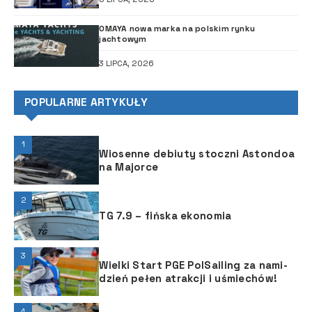
OMAYA nowa marka na polskim rynku
jachtowym
3 LIPCA, 2026
POPULARNE ARTYKUŁY
1
Wiosenne debiuty stoczni Astondoa
na Majorce
2
TG 7.9 – fińska ekonomia
3
Wielki Start PGE PolSailing za nami-
dzień pełen atrakcji i uśmiechów!
4