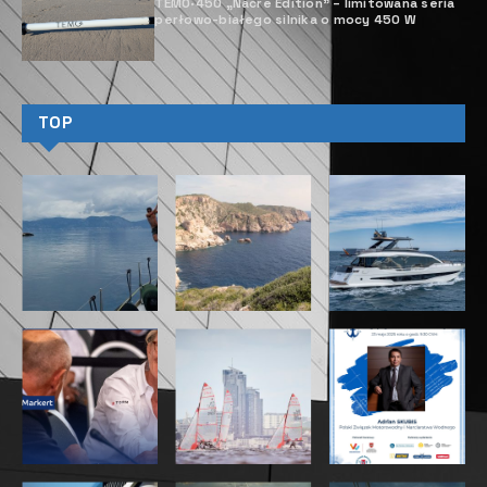
TEMO·450 „Nacre Edition” – limitowana seria
perłowo-białego silnika o mocy 450 W
TOP