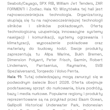
Seabob/Cayago, SPX RIB, William Jet Tenders, ZAR
FORMENTI i Zodiac. Hala 10: Wizytówka tej hali jest
najnowocześniejsza technologia. Organizatorzy
skupiają się tu na najnowocześniejszej technologii
silników i silników pokładowych. Ofertę
technologiczną uzupełniają innowacyjne systemy
nawigacji i komunikacji, systemy ogrzewania i
klimatyzacji, wyposażenie pokładowe oraz
materiały do budowy łodzi. Swoje produkty
zaprezentują tu Allpa Marine, Bukh Bremen,
Dimension Polyant, Peter Frisch, Garmin, Robert
Lindemann, Pantaenius, Raymarine, SVB
Spezialversand, Torqeedo i Volvo Penta.
Hala 11:
Tutaj odwiedzający mogą zanurzyć się w
podwodnym świecie Boot 2026. Oferta obejmuje
podstawowy sprzęt do nurkowania, biura podróży,
bazy i media nurkowe. Popularne regiony i produkty
reprezentowane są na przykład przez Elasm Ocean,
Gallipolli Historical Underwater Park, Indonesian