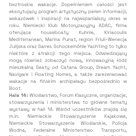
beztroskie wakacje. Dopełnieniem całości jest
ekscytujący program artystyczny pełen informacji,
wskazówek i inspiracji na najwspanialszy okres w
roku. Niemiecki Klub Motoryzacyjny ADAC, firma
oferująca houseboaty Kuhnle, Kiriacoulis
Mediterranean, Marina Punat, region Friuli-Wenecja
Julijska oraz Sarres Schockemöhle Yachting to tylko
niektóre z atrakcji tego miejsca. Odwiedzający
mogą również zobaczyć nową, innowacyjną łódź
mieszkalną Seaty od Catana Group, Dream Yacht,
Navigare i Floating Homes, a także zarezerwować
wakacje na fińskim archipelagu bezpośrednio w
Boot.
Hala 14:
Wioślarstwo, Forum Klasyczne, organizacje,
stowarzyszenia i ministerstwa to główne tematy
wystawy w hali 14. Wśród uczestników znajdą się
m.in. Niemieckie Stowarzyszenie Kajakowe,
Niemieckie Stowarzyszenie Wioślarskie, Policja
Wodna, Federalne Ministerstwo Transportu,