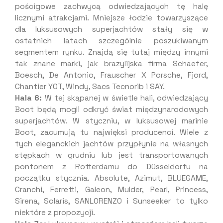
pościgowe zachwycą odwiedzających tę halę
licznymi atrakcjami. Mniejsze łodzie towarzyszące
dla luksusowych superjachtów stały się w
ostatnich latach szczególnie poszukiwanym
segmentem rynku. Znajdą się tutaj między innymi
tak znane marki, jak brazylijska firma Schaefer,
Boesch, De Antonio, Frauscher X Porsche, Fjord,
Chantier YOT, Windy, Sacs Tecnorib i SAY.
Hala 6:
W tej skąpanej w świetle hali, odwiedzający
Boot będą mogli odkryć świat międzynarodowych
superjachtów. W styczniu, w luksusowej marinie
Boot, zacumują tu najwięksi producenci. Wiele z
tych eleganckich jachtów przypłynie na własnych
stępkach w grudniu lub jest transportowanych
pontonem z Rotterdamu do Düsseldorfu na
początku stycznia. Absolute, Azimut, BLUEGAME,
Cranchi, Ferretti, Galeon, Mulder, Pearl, Princess,
Sirena, Solaris, SANLORENZO i Sunseeker to tylko
niektóre z propozycji.