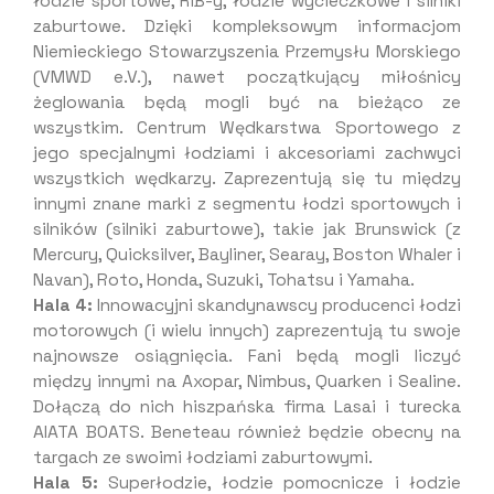
łodzie sportowe, RIB-y, łodzie wycieczkowe i silniki
zaburtowe. Dzięki kompleksowym informacjom
Niemieckiego Stowarzyszenia Przemysłu Morskiego
(VMWD e.V.), nawet początkujący miłośnicy
żeglowania będą mogli być na bieżąco ze
wszystkim. Centrum Wędkarstwa Sportowego z
jego specjalnymi łodziami i akcesoriami zachwyci
wszystkich wędkarzy. Zaprezentują się tu między
innymi znane marki z segmentu łodzi sportowych i
silników (silniki zaburtowe), takie jak Brunswick (z
Mercury, Quicksilver, Bayliner, Searay, Boston Whaler i
Navan), Roto, Honda, Suzuki, Tohatsu i Yamaha.
Hala 4:
Innowacyjni skandynawscy producenci łodzi
motorowych (i wielu innych) zaprezentują tu swoje
najnowsze osiągnięcia. Fani będą mogli liczyć
między innymi na Axopar, Nimbus, Quarken i Sealine.
Dołączą do nich hiszpańska firma Lasai i turecka
AIATA BOATS. Beneteau również będzie obecny na
targach ze swoimi łodziami zaburtowymi.
Hala 5:
Superłodzie, łodzie pomocnicze i łodzie