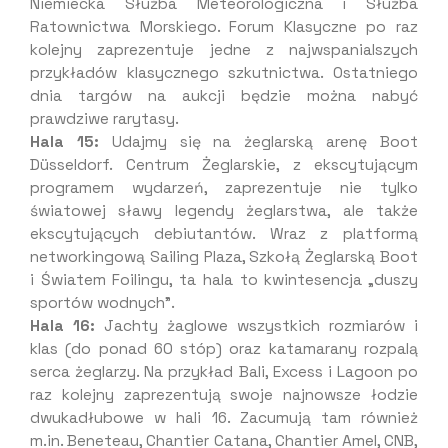
Niemiecka Służba Meteorologiczna i Służba
Ratownictwa Morskiego. Forum Klasyczne po raz
kolejny zaprezentuje jedne z najwspanialszych
przykładów klasycznego szkutnictwa. Ostatniego
dnia targów na aukcji będzie można nabyć
prawdziwe rarytasy.
Hala 15:
Udajmy się na żeglarską arenę Boot
Düsseldorf. Centrum Żeglarskie, z ekscytującym
programem wydarzeń, zaprezentuje nie tylko
światowej sławy legendy żeglarstwa, ale także
ekscytujących debiutantów. Wraz z platformą
networkingową Sailing Plaza, Szkołą Żeglarską Boot
i Światem Foilingu, ta hala to kwintesencja „duszy
sportów wodnych”.
Hala 16:
Jachty żaglowe wszystkich rozmiarów i
klas (do ponad 60 stóp) oraz katamarany rozpalą
serca żeglarzy. Na przykład Bali, Excess i Lagoon po
raz kolejny zaprezentują swoje najnowsze łodzie
dwukadłubowe w hali 16. Zacumują tam również
m.in. Beneteau, Chantier Catana, Chantier Amel, CNB,