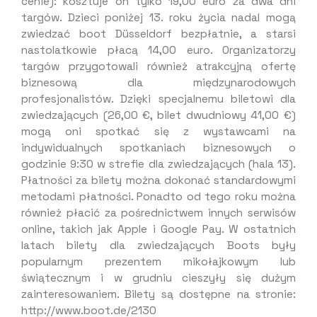
cenie): kosztuje on tylko 19,00 euro za dwa dni
targów. Dzieci poniżej 13. roku życia nadal mogą
zwiedzać boot Düsseldorf bezpłatnie, a starsi
nastolatkowie płacą 14,00 euro. Organizatorzy
targów przygotowali również atrakcyjną ofertę
biznesową dla międzynarodowych
profesjonalistów. Dzięki specjalnemu biletowi dla
zwiedzających (26,00 €, bilet dwudniowy 41,00 €)
mogą oni spotkać się z wystawcami na
indywidualnych spotkaniach biznesowych o
godzinie 9:30 w strefie dla zwiedzających (hala 13).
Płatności za bilety można dokonać standardowymi
metodami płatności. Ponadto od tego roku można
również płacić za pośrednictwem innych serwisów
online, takich jak Apple i Google Pay. W ostatnich
latach bilety dla zwiedzających Boots były
popularnym prezentem mikołajkowym lub
świątecznym i w grudniu cieszyły się dużym
zainteresowaniem. Bilety są dostępne na stronie:
http://www.boot.de/2130