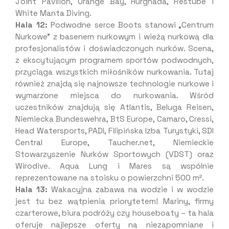
Joint Pavilion, Orange Bay, Hurghada, Restube i
White Manta Diving.
Hala 12:
Podwodne serce Boots stanowi „Centrum
Nurkowe” z basenem nurkowym i wieżą nurkową dla
profesjonalistów i doświadczonych nurków. Scena,
z ekscytującym programem sportów podwodnych,
przyciąga wszystkich miłośników nurkowania. Tutaj
również znajdą się najnowsze technologie nurkowe i
wymarzone miejsca do nurkowania. Wśród
uczestników znajdują się Atlantis, Beluga Reisen,
Niemiecka Bundeswehra, BtS Europe, Camaro, Cressi,
Head Watersports, PADI, Filipińska Izba Turystyki, SDI
Central Europe, Taucher.net, Niemieckie
Stowarzyszenie Nurków Sportowych (VDST) oraz
Wirodive. Aqua Lung i Mares są wspólnie
reprezentowane na stoisku o powierzchni 500 m².
Hala 13:
Wakacyjna zabawa na wodzie i w wodzie
jest tu bez wątpienia priorytetem! Mariny, firmy
czarterowe, biura podróży czy houseboaty – ta hala
oferuje najlepsze oferty na niezapomniane i