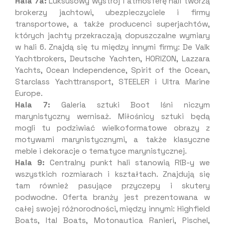
Hala 7a:
Luksusowy wystrój i atmosferę hali tworzą
brokerzy jachtowi, ubezpieczyciele i firmy
transportowe, a także producenci superjachtów,
których jachty przekraczają dopuszczalne wymiary
w hali 6. Znajdą się tu między innymi firmy: De Valk
Yachtbrokers, Deutsche Yachten, HORIZON, Lazzara
Yachts, Ocean Independence, Spirit of the Ocean,
Starclass Yachttransport, STEELER i Ultra Marine
Europe.
Hala 7:
Galeria sztuki Boot lśni niczym
marynistyczny wernisaż. Miłośnicy sztuki będą
mogli tu podziwiać wielkoformatowe obrazy z
motywami marynistycznymi, a także klasyczne
meble i dekoracje o tematyce marynistycznej.
Hala 9:
Centralny punkt hali stanowią RIB-y we
wszystkich rozmiarach i kształtach. Znajdują się
tam również pasujące przyczepy i skutery
podwodne. Oferta branży jest prezentowana w
całej swojej różnorodności, między innymi: Highfield
Boats, Ital Boats, Motonautica Ranieri, Pischel,