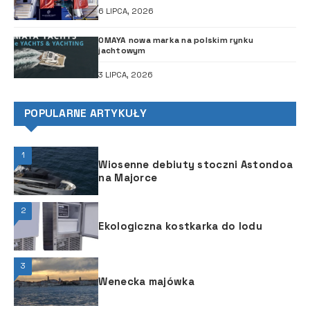
6 LIPCA, 2026
OMAYA nowa marka na polskim rynku
jachtowym
3 LIPCA, 2026
POPULARNE ARTYKUŁY
1
Wiosenne debiuty stoczni Astondoa
na Majorce
2
Ekologiczna kostkarka do lodu
3
Wenecka majówka