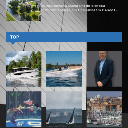
Od zauroczenia Mazurami do biznesu –
rozmowa z Maciejem Lickiewiczem z Ascot
Polska
TOP