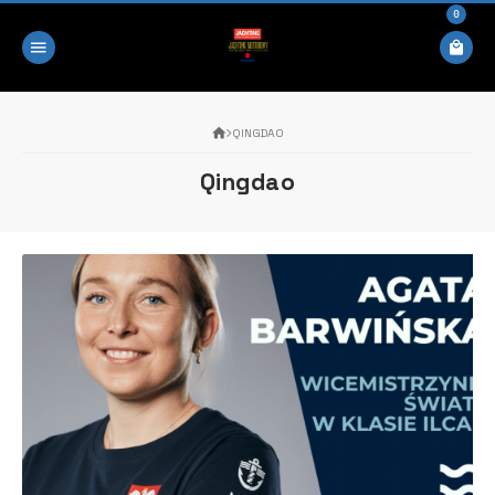
0
QINGDAO
Qingdao