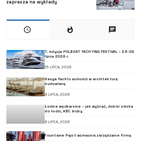
zaprasza na wykłady
7. edycja POLBOAT YACHTING FESTIVAL – 23-26
lipca 2026 r.
15 LIPCA, 2026
Sasga Yachts wchodzi w architekturę
budowlaną
9 LIPCA, 2026
Łodzie wędkarskie – jak wybrać, dobór silnika
do łodzi, ABC śruby
6 LIPCA, 2026
Fountaine Pajot wzmacnia zarządzanie firmą