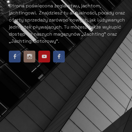
Strona poświęcona żeglarstwu, jachtom,
jachtingowi.
Znajdziesz tu aktualności, porady oraz
oferty sprzedaży zarówno nowych, jak i używanych
jednostek pływających.
​ Tu możesz także wykupić
dostęp do naszych magazynów „Jachting” oraz
„Jachting Motorowy”.