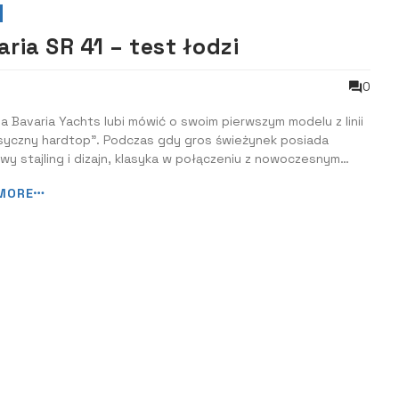
ria SR 41 – test łodzi
0
a Bavaria Yachts lubi mówić o swoim pierwszym modelu z linii
asyczny hardtop”. Podczas gdy gros świeżynek posiada
wy stajling i dizajn, klasyka w połączeniu z nowoczesnym
 wciąż nieźle się sprzedaje, a to dało stoczni impuls do
MORE
owania kolejnej odsłony SR – mniejszej siostry – SR36. 41-ka
 i przestronna ...