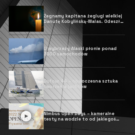
Żegnamy kapitana żeglugi wielkiej
Danutę Kobylińską-Walas. Odeszła
na wieczną wachtę.
U wybrzeży Alaski płonie ponad
3000 samochodów
Dufour 44 – nowoczesna sztuka
tworzenia jachtów
Nimbus Open Days – kameralne
testy na wodzie to od jakiegoś
czasu niebywała atrakcja