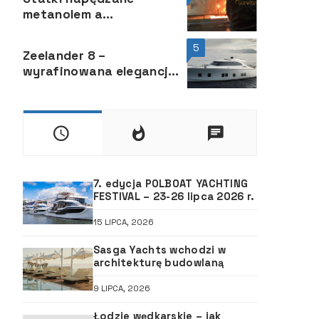
metanolem a
bezpieczeństwo
przeciwpożarowe
5
Zeelander 8 –
wyrafinowana elegancja i
powściągliwość
7. edycja POLBOAT YACHTING
FESTIVAL – 23-26 lipca 2026 r.
15 LIPCA, 2026
Sasga Yachts wchodzi w
architekturę budowlaną
9 LIPCA, 2026
Łodzie wędkarskie – jak