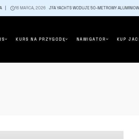
16 MARCA, 2026
JFA YACHTS WODUJE 50-METROWY ALUMINIOWY J
WS
KURS NA PRZYGODĘ
NAWIGATOR
KUP JAC