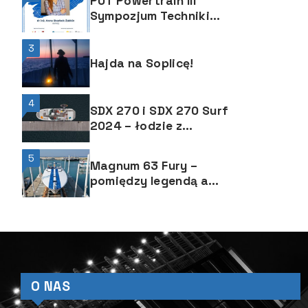
PUT Powertrain III
Sympozjum Techniki
Motorowodnej
3
Hajda na Soplicę!
4
SDX 270 i SDX 270 Surf
2024 – łodzie z
amerykańskiej stoczni
Sea Ray made in Poland
5
Magnum 63 Fury –
pomiędzy legendą a
innowacją
O NAS