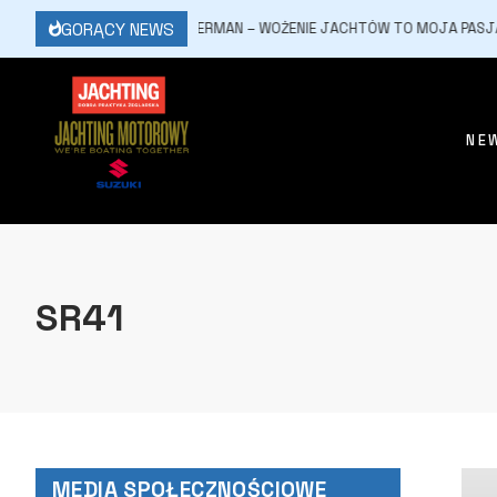
GORĄCY NEWS
23 MARCA, 2026
CYMERMAN – WOŻENIE JACHTÓW TO MOJA PASJA
NE
SR41
MEDIA SPOŁECZNOŚCIOWE