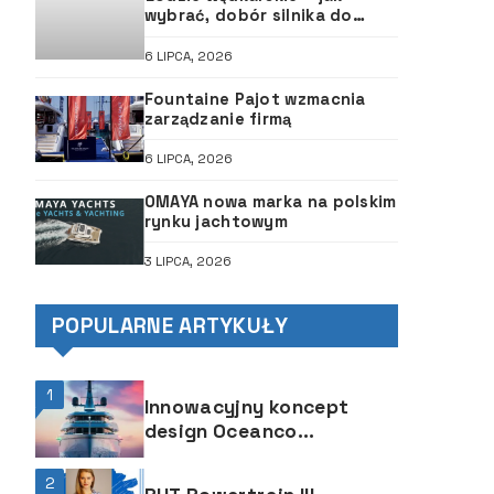
wybrać, dobór silnika do
łodzi, ABC śruby
6 LIPCA, 2026
Fountaine Pajot wzmacnia
zarządzanie firmą
6 LIPCA, 2026
OMAYA nowa marka na polskim
rynku jachtowym
3 LIPCA, 2026
POPULARNE ARTYKUŁY
1
Innowacyjny koncept
design Oceanco
Superleggera 80 oczami
Hot Lab
2