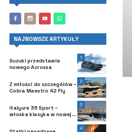
NAJNOWSZE ARTYKUŁY
1
Suzuki przedstawia
nowego Acrossa
2
Z miłości do szczegółów –
Cobra Maestro 42 Fly
3
Italyure 38 Sport –
włoska klasyka w nowej
odsłonie
4
Statki napędzane