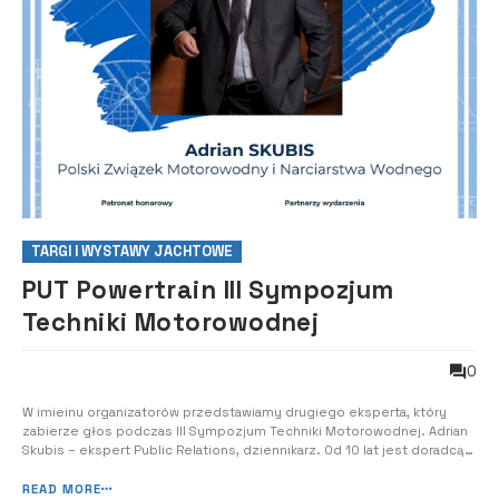
TARGI I WYSTAWY JACHTOWE
PUT Powertrain III Sympozjum
Techniki Motorowodnej
0
W imieinu organizatorów przedstawiamy drugiego eksperta, który
zabierze głos podczas III Sympozjum Techniki Motorowodnej. Adrian
Skubis – ekspert Public Relations, dziennikarz. Od 10 lat jest doradcą
zarządu ds. komunikacji z Polskim Związkiem Motorowodnym i
Narciarstwa Wodnego. Obecnie związany także z klubem żużlowym
READ MORE