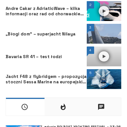
2
Andre Cakar z AdriaticWave – kilka
informacji oraz rad od chorwackiego
jachtsmena
3
„Błogi dom” – superjacht Nilaya
4
Bavaria SR 41 – test łodzi
5
Jacht F48 z flybridgem ­– propozycja
stoczni Sessa Marine na europejskie
lato
7. edycja POLBOAT YACHTING FESTIVAL – 23-26