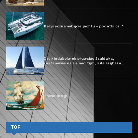
Bezpieczne nabycie jachtu – podatki cz. 1
Czy kiedykolwiek pływając żaglówką,
zastanawiałeś się nad tym, o ile szybsza
mogłaby być żegluga z zoptymalizowanymi
żaglami przy minimalnych adaptacjach?
Prawo drogi
TOP