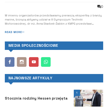
0
W imieniu organizatorów przedstawiamy pierwszą ekspertkę z branży
marine, biorącą aktywny udział w III Sympozjum Techniki
Motorowodnej. dr inż. Anna Skarbek-Żabkin z KMPG przedstawi
prelekcję „Transformacja zaczyna się dziś: elektromobilność i ESG jako
odpowiedź branży marine na wyzwania klimatyczne”. Zarejestruj się
READ MORE
już teraz! Manager w KPM...
MEDIA SPOŁECZNOŚCIOWE
NAJNOWSZE ARTYKUŁY
1
Stocznia rodziny Hessen przejęta