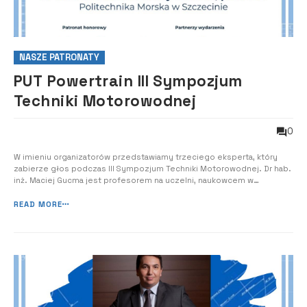
NASZE PATRONATY
PUT Powertrain III Sympozjum
Techniki Motorowodnej
0
W imieniu organizatorów przedstawiamy trzeciego eksperta, który
zabierze głos podczas III Sympozjum Techniki Motorowodnej. Dr hab.
inż. Maciej Gucma jest profesorem na uczelni, naukowcem w
dziedzinie inżynierii ruchu morskiego, nawigacji i bezpieczeństwa
transportu wodnego. Prelegent przedstawi prezentację pt.:
READ MORE
“Dekarbonizacja floty mors...