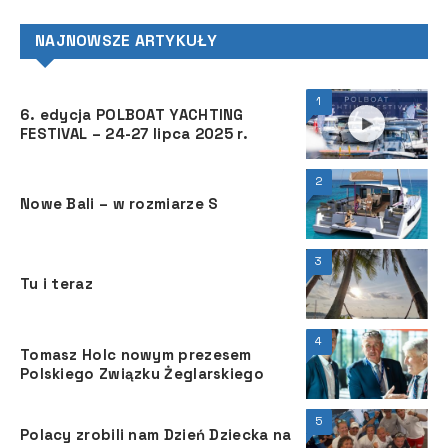
NAJNOWSZE ARTYKUŁY
1
6. edycja POLBOAT YACHTING
FESTIVAL – 24-27 lipca 2025 r.
2
Nowe Bali – w rozmiarze S
3
Tu i teraz
4
Tomasz Holc nowym prezesem
Polskiego Związku Żeglarskiego
5
Polacy zrobili nam Dzień Dziecka na