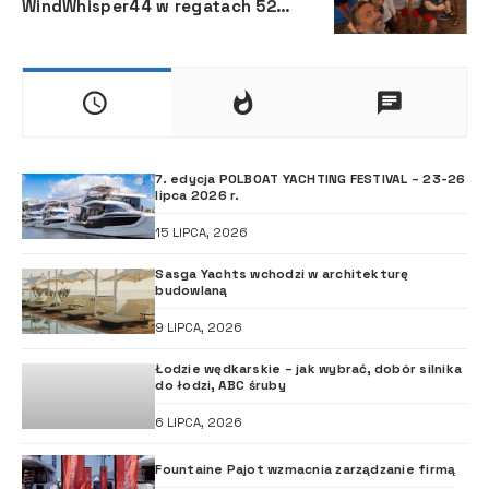
WindWhisper44 w regatach 52
Trofeo Conde de Godó BMW
7. edycja POLBOAT YACHTING FESTIVAL – 23-26
lipca 2026 r.
15 LIPCA, 2026
Sasga Yachts wchodzi w architekturę
budowlaną
9 LIPCA, 2026
Łodzie wędkarskie – jak wybrać, dobór silnika
do łodzi, ABC śruby
6 LIPCA, 2026
Fountaine Pajot wzmacnia zarządzanie firmą