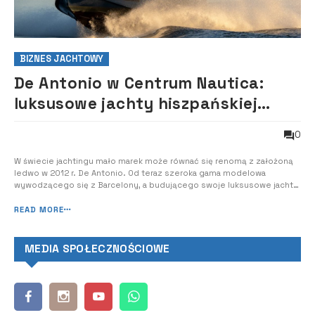
BIZNES JACHTOWY
De Antonio w Centrum Nautica:
luksusowe jachty hiszpańskiej
marki debiutują w Polsce
0
W świecie jachtingu mało marek może równać się renomą z założoną
ledwo w 2012 r. De Antonio. Od teraz szeroka gama modelowa
wywodzącego się z Barcelony, a budującego swoje luksusowe jachty
w stoczniach w Augustowie oraz Ostródzie stała się dostępna na
polskim rynku za sprawą Centrum Motorowodnego Nautica. O marce
READ MORE
De Antonio Marka De Antonio zo...
MEDIA SPOŁECZNOŚCIOWE