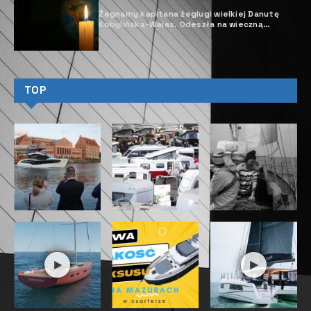
Żegnamy kapitana żeglugi wielkiej Danutę
Kobylińską-Walas. Odeszła na wieczną
wachtę.
TOP