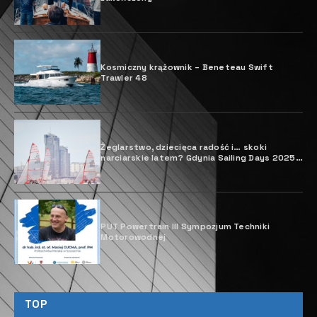
Kosmiczny krążownik – Beneteau Swift
Trawler 48
Żeglarstwo, dziecięca radość i… skoki
narciarskie latem? Gdynia Sailing Days 2025
pełne niespodzianek!
PUT Powertrain III Sympozjum Techniki
Motorowodnej
TOP