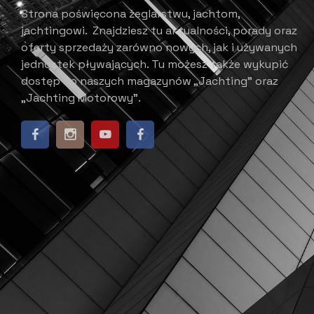
Strona poświęcona żeglarstwu, jachtom,
jachtingowi.
Znajdziesz tu aktualności, porady oraz
oferty sprzedaży zarówno nowych, jak i używanych
jednostek pływających.
​ Tu możesz także wykupić
dostęp do naszych magazynów „Jachting” oraz
„Jachting Motorowy”.