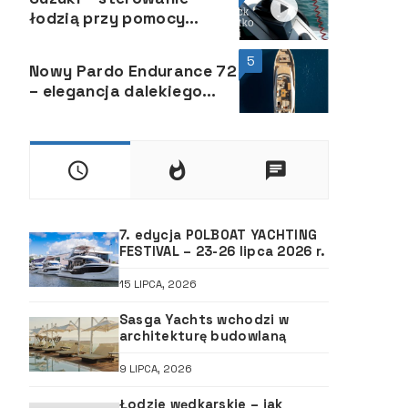
łodzią przy pomocy
joysticka
5
Nowy Pardo Endurance 72
– elegancja dalekiego
rejsu od włoskiej stoczni
Pardo Yachts
7. edycja POLBOAT YACHTING
FESTIVAL – 23-26 lipca 2026 r.
15 LIPCA, 2026
Sasga Yachts wchodzi w
architekturę budowlaną
9 LIPCA, 2026
Łodzie wędkarskie – jak