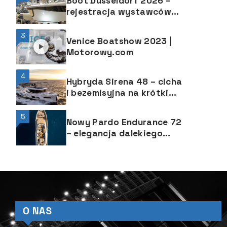
Boot Düsseldorf 2026 –
rejestracja wystawców
już otwarta
3
Venice Boatshow 2023 |
Motorowy.com
4
Hybryda Sirena 48 – cicha
i bezemisyjna na krótkim
dystansie
5
Nowy Pardo Endurance 72
– elegancja dalekiego
rejsu od włoskiej stoczni
Pardo Yachts
O NAS