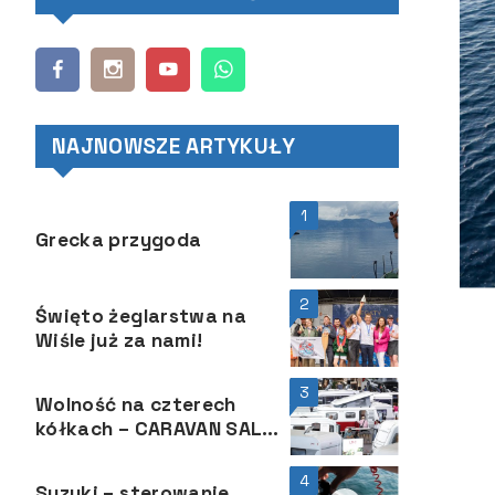
NAJNOWSZE ARTYKUŁY
1
Grecka przygoda
2
Święto żeglarstwa na
Wiśle już za nami!
3
Wolność na czterech
kółkach – CARAVAN SALON
2025
4
Suzuki – sterowanie