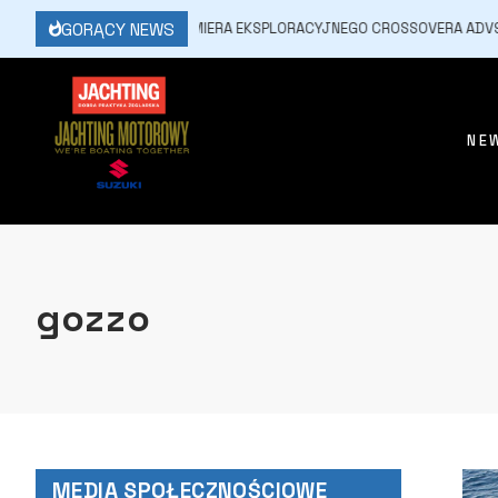
GORĄCY NEWS
17 MARCA, 2026
PREMIERA EKSPLORACYJNEGO CROSSOVERA ADV9 HIG
NE
gozzo
MEDIA SPOŁECZNOŚCIOWE