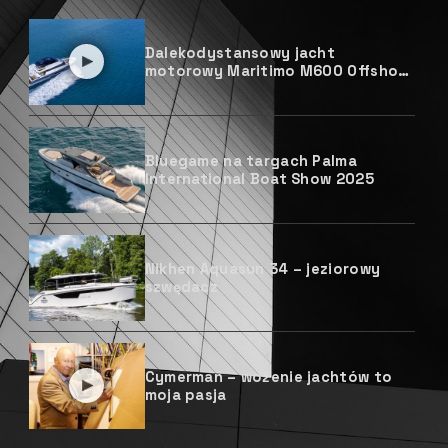
Dalekodystansowy jacht
motorowy Maritimo M600 Offshore
Flybridge
Bluegame na targach Palma
International Boat Show 2025
Nikhen Aquasun 34 – jeziorowy
szwędacz
Cymerman – wożenie jachtów to
moja pasja