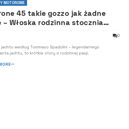
TY MOTOROWE
rone 45 takie gozzo jak żadne
e – Włoska rodzinna stocznia
rone Moreno powiększyła w
0
egłym roku ofertę o nową
 jachtu według Tommaso Spadolini – legendarnego
nostkę z oferowanej serii
anta jachtu, to krótkie story o rodzinnej pasji.
rone.
MORE