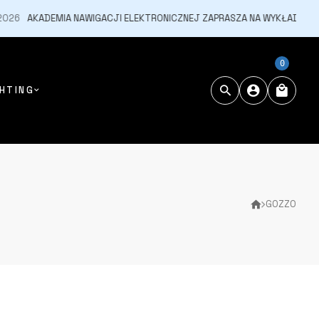
AKADEMIA NAWIGACJI ELEKTRONICZNEJ ZAPRASZA NA WYKŁADY
1
0
HTING
GOZZO