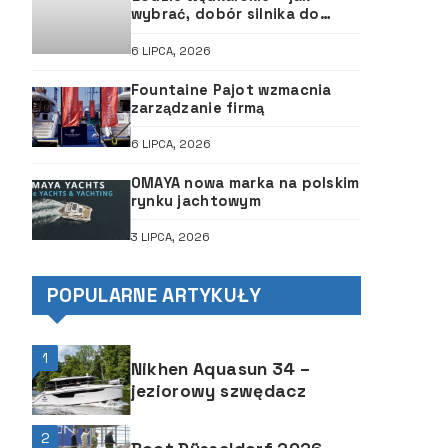
wybrać, dobór silnika do
łodzi, ABC śruby
6 LIPCA, 2026
Fountaine Pajot wzmacnia
zarządzanie firmą
6 LIPCA, 2026
OMAYA nowa marka na polskim
rynku jachtowym
3 LIPCA, 2026
POPULARNE ARTYKUŁY
1
Nikhen Aquasun 34 –
jeziorowy szwędacz
2