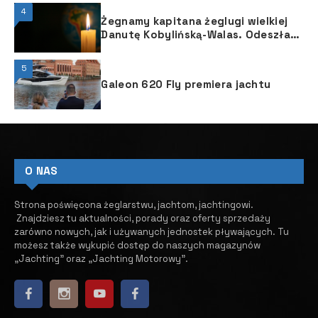
4
Żegnamy kapitana żeglugi wielkiej
Danutę Kobylińską-Walas. Odeszła
na wieczną wachtę.
5
Galeon 620 Fly premiera jachtu
O NAS
Strona poświęcona żeglarstwu, jachtom, jachtingowi.
Znajdziesz tu aktualności, porady oraz oferty sprzedaży
zarówno nowych, jak i używanych jednostek pływających.
​ Tu
możesz także wykupić dostęp do naszych magazynów
„Jachting” oraz „Jachting Motorowy”.