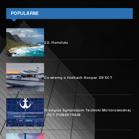
POPULARNE
22. Honolulu
Co wiemy o łódkach Axopar 29 XC?
IV edycja Sympozjum Techniki Motorowodnej
– PUT POWERTRAIN