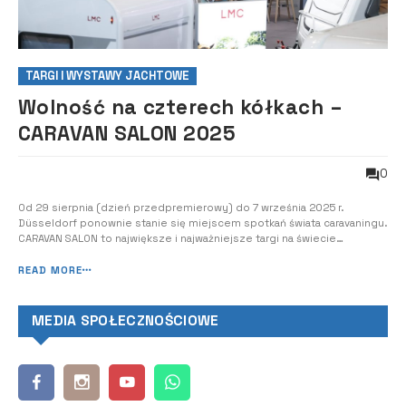
TARGI I WYSTAWY JACHTOWE
Wolność na czterech kółkach –
CARAVAN SALON 2025
0
Od 29 sierpnia (dzień przedpremierowy) do 7 września 2025 r.
Düsseldorf ponownie stanie się miejscem spotkań świata caravaningu.
CARAVAN SALON to największe i najważniejsze targi na świecie
poświęcone wyłącznie caravaningowi. Jest to wydarzenie, które
pozwala doświadczyć stylu życia caravaningu we wszystkich jego
READ MORE
aspektach.
MEDIA SPOŁECZNOŚCIOWE