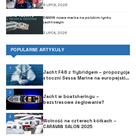
6 LIPCA, 2026
OMAYA nowa marka na polskim rynku
jachtowym
3 LIPCA, 2026
POPULARNE ARTYKUŁY
1
Jacht F48 z flybridgem ­– propozycja
stoczni Sessa Marine na europejskie
lato
2
Jacht w boatsheringu –
bezstresowe żeglowanie?
3
Wolność na czterech kółkach –
CARAVAN SALON 2025