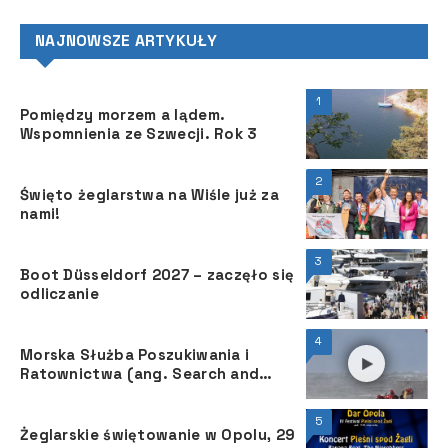
NAJNOWSZE ARTYKUŁY
1
Pomiędzy morzem a lądem.
Wspomnienia ze Szwecji. Rok 3
2
Święto żeglarstwa na Wiśle już za
nami!
3
Boot Düsseldorf 2027 – zaczęło się
odliczanie
4
Morska Służba Poszukiwania i
Ratownictwa (ang. Search and
Rescue) służy wszystkim żeglarzom
5
Żeglarskie świętowanie w Opolu, 29