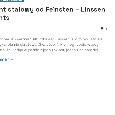
ht stalowy od Feinsten – Linssen
hts
0
ober W kwietniu 1949 roku Jac. Linssen jako młody stolarz
ł stolarnię okrętową „Św. Józef”. Nie mógł sobie wtedy
ić, że kiedyś wyrośnie z jego zakładu jedna z najbardziej
 holenderskich firm zajmujących się budową jachtów.
MORE
ziliśmy tę stocznię położoną bezpośrednio nad Mozą. JDla
ków i fanów dosko...