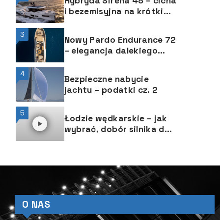
Hybryda Sirena 48 – cicha
i bezemisyjna na krótkim
dystansie
3
Nowy Pardo Endurance 72
– elegancja dalekiego
rejsu od włoskiej stoczni
Pardo Yachts
4
Bezpieczne nabycie
jachtu – podatki cz. 2
5
Łodzie wędkarskie – jak
wybrać, dobór silnika do
łodzi, ABC śruby
O NAS