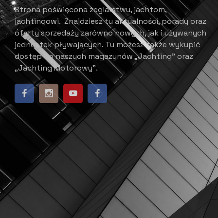
Strona poświęcona żeglarstwu, jachtom,
jachtingowi.
Znajdziesz tu aktualności, porady oraz
oferty sprzedaży zarówno nowych, jak i używanych
jednostek pływających.
​ Tu możesz także wykupić
dostęp do naszych magazynów „Jachting” oraz
„Jachting Motorowy”.