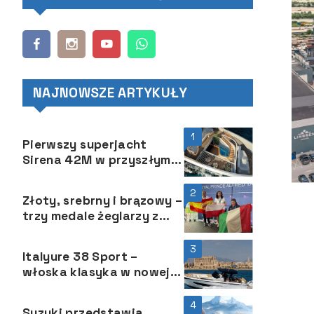
NAJNOWSZE ARTYKUŁY
1
Pierwszy superjacht
Sirena 42M w przyszłym
roku
2
Złoty, srebrny i brązowy –
trzy medale żeglarzy z
niepełnosprawnościami
na Mistrzostwach Świata
3
Italyure 38 Sport –
w klasie Hansa 303!
włoska klasyka w nowej
odsłonie
4
Suzuki przedstawia