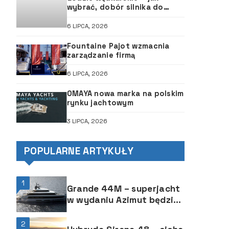
wybrać, dobór silnika do
łodzi, ABC śruby
6 LIPCA, 2026
Fountaine Pajot wzmacnia
zarządzanie firmą
6 LIPCA, 2026
OMAYA nowa marka na polskim
rynku jachtowym
3 LIPCA, 2026
POPULARNE ARTYKUŁY
1
Grande 44M – superjacht
w wydaniu Azimut będzie
nowym flagowcem
2