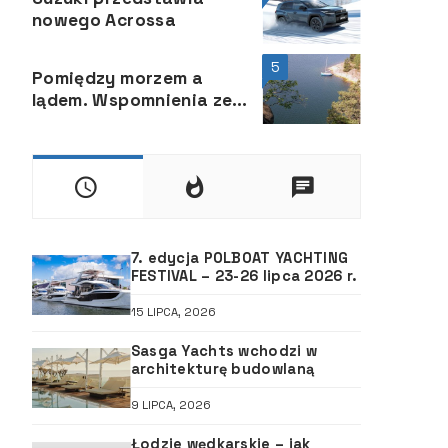
nowego Acrossa
5
Pomiędzy morzem a
lądem. Wspomnienia ze
Szwecji. Rok 3
7. edycja POLBOAT YACHTING
FESTIVAL – 23-26 lipca 2026 r.
15 LIPCA, 2026
Sasga Yachts wchodzi w
architekturę budowlaną
9 LIPCA, 2026
Łodzie wędkarskie – jak