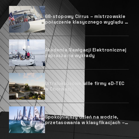
68-stopowy Cirrus – mistrzowskie
połączenie klasycznego wyglądu i
nowoczesnej wydajności
Akademia Nawigacji Elektronicznej
zaprasza na wykłady
Ultraluksusowe wille firmy eD-TEC
w Chorwacji
Spokojniejszy dzień na wodzie,
przetasowania w klasyfikacjach –
Mistrzostw Europy ILCA 4 i Open
European Trophy