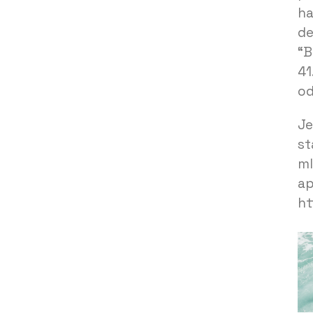
ha
de
“B
41
od
Je
st
ml
ap
ht