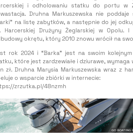
rcerskiej i odholowaniu statku do portu w 
wastacja. Druhna Markuszewska nie poddaje s
arki” na listę zabytków, a następnie do jej odk
. Harcerskiej Drużyny Żeglarskiej w Opolu. 
budowy okrętu, który 2010 znowu wrócił na swoj
st rok 2024 i “Barka” jest na swoim kolejnym
atku, które jest zardzewiałe i dziurawe, wymag
n zł. Druhna Marysia Markuszewska wraz z harc
eluje o wsparcie zbiórki w internecie:
tps://zrzutka.pl/48nzmh