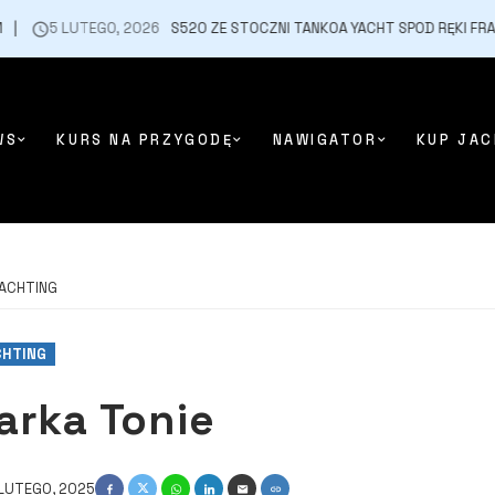
UTEGO, 2026
S520 ZE STOCZNI TANKOA YACHT SPOD RĘKI FRANCESCO P
WS
KURS NA PRZYGODĘ
NAWIGATOR
KUP JAC
ACHTING
CHTING
arka Tonie
LUTEGO, 2025