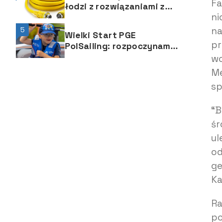
Fa
łodzi z rozwiązaniami z
ni
Hubbell Marine
na
5
Wielki Start PGE
pr
PolSailing: rozpoczynamy
13. rok upowszechniania
wo
żeglarstwa
M
sp
“B
śr
ul
od
ge
Ka
Ra
po