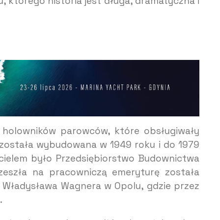
u, którego historia jest długa, dramatyczna i
ch holowników parowców, które obsługiwały
” została wybudowana w 1949 roku i do 1979
cicielem było Przedsiębiorstwo Budownictwa
zeszła na pracowniczą emeryturę została
im. Władysława Wagnera w Opolu, gdzie przez
.