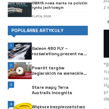
ju
OMAYA nowa marka na polskim
z 
rynku jachtowym
3 LIPCA, 2026
POPULARNE ARTYKUŁY
1
Galeon 480 FLY –
rozświetlony prezent na
wakacyjne miesiące od
“B
polskiej stoczni
2
Powrót targów
tr
żeglarskich na weneckie
ro
Arsenale
Hy
3
Stare mapy Terra
pr
Australis Incognita
de
4
Większe bezpieczeństwo