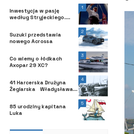
1
Inwestycja w pasję
według Stryjeckiego.
Plażujemy na Bali, ale
inwestujemy i żeglujemy
2
Suzuki przedstawia
pod żaglami BALI.
nowego Acrossa
3
Co wiemy o łódkach
Axopar 29 XC?
4
41 Harcerska Drużyna
Żeglarska Władysława
Wagnera, Opole
5
85 urodziny kapitana
Luka