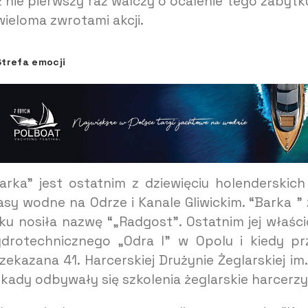
ż nie pierwszy raz walczy o ocalenie tego zabytk
wieloma zwrotami akcji.
Strefa emocji
arka” jest ostatnim z dziewięciu holenderski
asy wodne na Odrze i Kanale Gliwickim. “Barka 
ku nosiła nazwę “„Radgost”. Ostatnim jej właś
drotechnicznego „Odra l” w Opolu i kiedy pr
zekazana 41. Harcerskiej Drużynie Żeglarskiej 
kady odbywały się szkolenia żeglarskie harcerzy