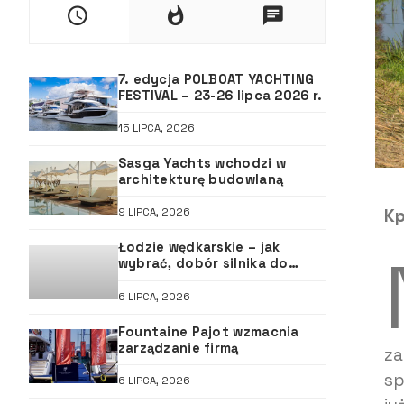
7. edycja POLBOAT YACHTING
FESTIVAL – 23-26 lipca 2026 r.
15 LIPCA, 2026
Sasga Yachts wchodzi w
architekturę budowlaną
Kp
9 LIPCA, 2026
Łodzie wędkarskie – jak
wybrać, dobór silnika do
łodzi, ABC śruby
6 LIPCA, 2026
Fountaine Pajot wzmacnia
zarządzanie firmą
za
sp
6 LIPCA, 2026