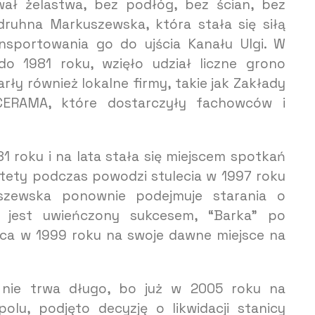
wał żelastwa, bez podłóg, bez ścian, bez
druhna Markuszewska, która stała się siłą
sportowania go do ujścia Kanału Ulgi. W
o 1981 roku, wzięło udział liczne grono
rły również lokalne firmy, takie jak Zakłady
CERAMA, które dostarczyły fachowców i
1 roku i na lata stała się miejscem spotkań
stety podczas powodzi stulecia w 1997 roku
uszewska ponownie podejmuje starania o
k jest uwieńczony sukcesem, “Barka” po
ca w 1999 roku na swoje dawne miejsce na
 nie trwa długo, bo już w 2005 roku na
u, podjęto decyzję o likwidacji stanicy