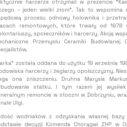
ktycznie harcerze otrzymali w prezencie “Ka
czego – jeden wielki złom”. Tak to wspomina 
pędową procesu odnowy holownika i przetran
acach remontowych, które trwały od 1978 d
lontariuszy, społeczników i harcerzy. Akcję wspa
echaniczne Przemysłu Ceramiki Budowlanej 
ecjalistów.
arka” została oddana do użytku 19 września 198
odowiska harcerzy i żeglarzy opolszczyzny. Nie
ega ona zniszczeniu. Druhna Marysia Mark
budowanie statku. I tym razem jej wysiłe
neralnym remoncie w stoczni w Dobrzyniu, wra
nale Ulgi.
dość wodniaków z odzyskania własnej bazy
dstawie decyzji Komenda Chorągwi ZHP w Opol