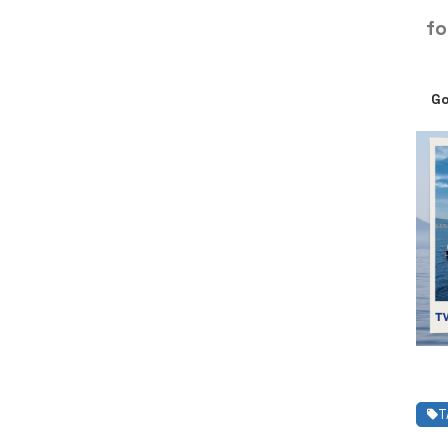
fo
Go
T