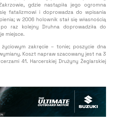
Zakrzowie, gdzie nastąpiła jego ogromna
ię fatalizmowi i doprowadza do wpisania
upienia; w 2006 holownik stał się własnością
I po raz kolejny Druhna doprowadziła do
e miejsce.
 życiowym zakręcie – tonie; poszycie dna
a wymiany. Koszt napraw szacowany jest na 3
erzami 41. Harcerskiej Drużyny Żeglarskiej