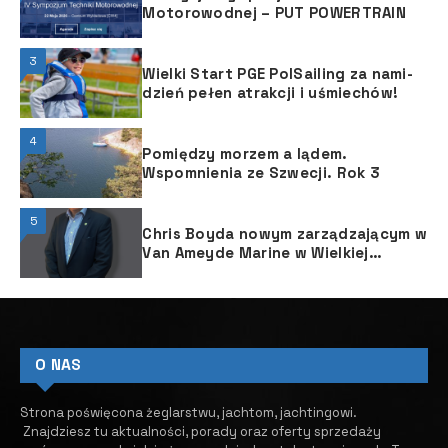
Motorowodnej – PUT POWERTRAIN
3
Wielki Start PGE PolSailing za nami-
dzień pełen atrakcji i uśmiechów!
4
Pomiędzy morzem a lądem.
Wspomnienia ze Szwecji. Rok 3
5
Chris Boyda nowym zarządzającym w
Van Ameyde Marine w Wielkiej
Brytanii
O NAS
Strona poświęcona żeglarstwu, jachtom, jachtingowi.
Znajdziesz tu aktualności, porady oraz oferty sprzedaży