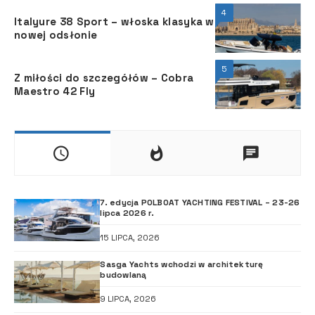
4
Italyure 38 Sport – włoska klasyka w
nowej odsłonie
5
Z miłości do szczegółów – Cobra
Maestro 42 Fly
7. edycja POLBOAT YACHTING FESTIVAL – 23-26
lipca 2026 r.
15 LIPCA, 2026
Sasga Yachts wchodzi w architekturę
budowlaną
9 LIPCA, 2026