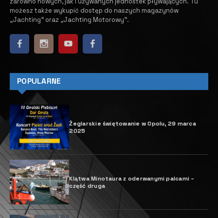
zarówno nowych, jak i używanych jednostek pływających.
​ Tu
możesz także wykupić dostęp do naszych magazynów
„Jachting” oraz „Jachting Motorowy”.
POPULARNE
Żeglarskie świętowanie w Opolu, 29 marca
2025
Klątwa Minotaura z oderwanymi palcami –
część druga