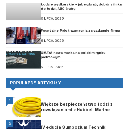
Łodzie wędkarskie – jak wybrać, dobór silnika
do łodzi, ABC śruby
6 LIPCA, 2026
Fountaine Pajot wzmacnia zarządzanie firmą
6 LIPCA, 2026
OMAYA nowa marka na polskim rynku
jachtowym
3 LIPCA, 2026
POPULARNE ARTYKUŁY
1
Większe bezpieczeństwo łodzi z
rozwiązaniami z Hubbell Marine
2
IV edycja Sympozjum Techniki