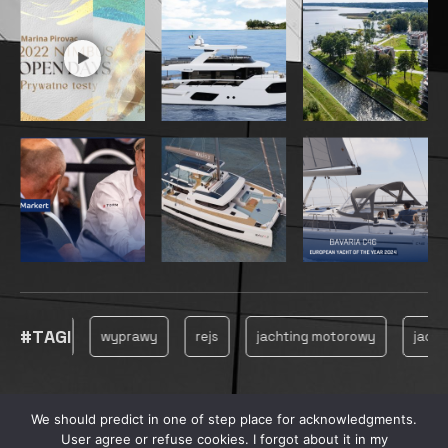
#TAGI
owanie
wyprawy
rejs
jachting motorowy
jachting
We should predict in one of step place for acknowledgments.
© 2025, MARINECONSULTING
User agree or refuse cookies. I forgot about it in my