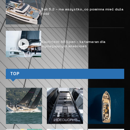
Bali 5.2 – ma wszystko, co powinna mieć duża
łódź
Nautitech 48 Open – katamaran dla
wymagających właścicieli
TOP