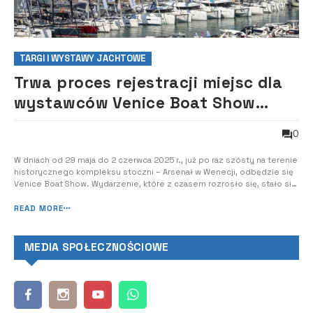
TARGI I WYSTAWY JACHTOWE
Trwa proces rejestracji miejsc dla
wystawców Venice Boat Show
2025.
0
W dniach od 29 maja do 2 czerwca 2025 r., już po raz szósty na terenie
historycznego kompleksu stoczni – Arsenał w Wenecji, odbędzie się
Venice Boat Show. Wydarzenie, które z czasem rozrosło się, stało się
kluczową imprezą branży żeglarskiej i sportów wodnych dla rynku
całego wschodniego basenu Morza Śródziemnego, od wybrzeża
READ MORE
Adriatyku p...
MEDIA SPOŁECZNOŚCIOWE