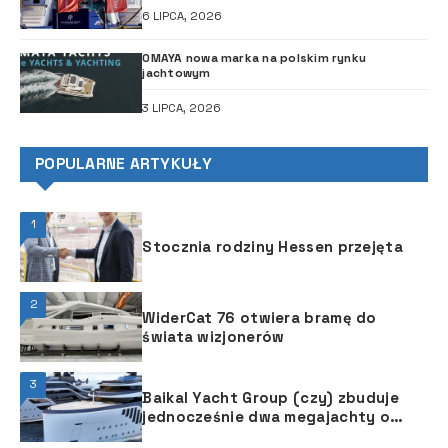
6 LIPCA, 2026
OMAYA nowa marka na polskim rynku
jachtowym
3 LIPCA, 2026
POPULARNE ARTYKUŁY
1
Stocznia rodziny Hessen przejęta
2
WiderCat 76 otwiera bramę do
świata wizjonerów
3
Baikal Yacht Group (czy) zbuduje
jednocześnie dwa megajachty o
długości 86 m