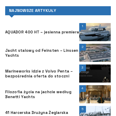
NAJNOWSZE ARTYKUŁY
1
AQUADOR 400 HT – jesienna premiera
2
Jacht stalowy od Feinsten – Linssen
Yachts
3
Marineworks idzie z Volvo Penta –
bezpośrednia oferta do stoczni
4
Filozofia życia na jachcie według
Benetti Yachts
5
41 Harcerska Drużyna Żeglarska