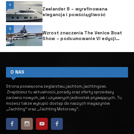
4
Zeelander 8 – wyrafinowana
elegancja i powściągliwość
5
Wzrost znaczenia The Venice Boat
Show ­– podsumowanie VI edycji
targów
O NAS
Strona poświęcona żeglarstwu, jachtom, jachtingowi.
Znajdziesz tu aktualności, porady oraz oferty sprzedaży
zarówno nowych, jak i używanych jednostek pływających.
​ Tu
możesz także wykupić dostęp do naszych magazynów
„Jachting” oraz „Jachting Motorowy”.