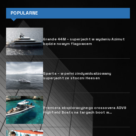
POPULARNE
Grande 44M – superjacht w wydaniu Azimut
będzie nowym flagowcem
Sparta – w pełni zindywidualizowany
superjacht ze stoczni Heesen
Premiera eksploracyjnego crossovera ADV9
Highfield Boats na targach boot w
Düsseldorfie