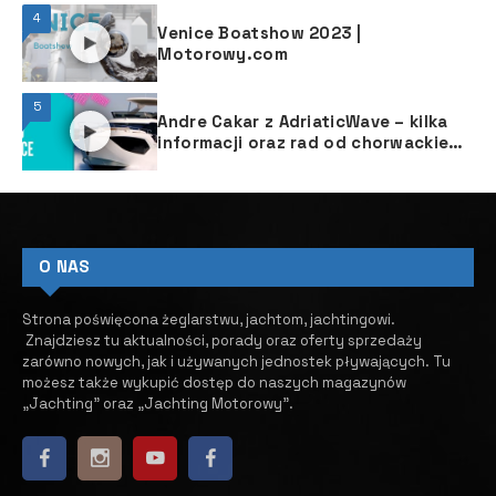
4
Venice Boatshow 2023 |
Motorowy.com
5
Andre Cakar z AdriaticWave – kilka
informacji oraz rad od chorwackiego
jachtsmena
O NAS
Strona poświęcona żeglarstwu, jachtom, jachtingowi.
Znajdziesz tu aktualności, porady oraz oferty sprzedaży
zarówno nowych, jak i używanych jednostek pływających.
​ Tu
możesz także wykupić dostęp do naszych magazynów
„Jachting” oraz „Jachting Motorowy”.