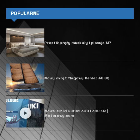
POPULARNE
Prestiż pręży muskuły i planuje M7
Nowy okręt flagowy Dehler 46 SQ
Nowe silniki Suzuki 300 i 350 KM |
Motorowy.com