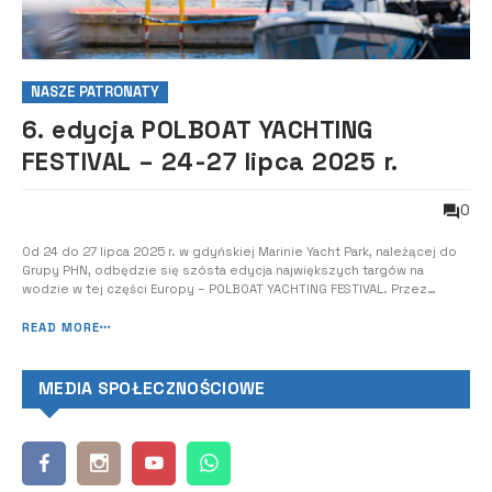
NASZE PATRONATY
6. edycja POLBOAT YACHTING
FESTIVAL – 24-27 lipca 2025 r.
0
Od 24 do 27 lipca 2025 r. w gdyńskiej Marinie Yacht Park, należącej do
Grupy PHN, odbędzie się szósta edycja największych targów na
wodzie w tej części Europy – POLBOAT YACHTING FESTIVAL. Przez
cztery dni można będzie obejrzeć najpiękniejsze jachty żaglowe,
łodzie motorowe, katamarany, houseboaty, riby i skutery wodne, do
READ MORE
tego oglądać pokazy s...
MEDIA SPOŁECZNOŚCIOWE