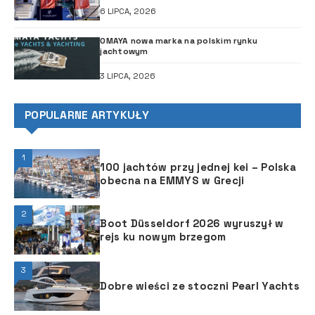
6 LIPCA, 2026
OMAYA nowa marka na polskim rynku
jachtowym
3 LIPCA, 2026
POPULARNE ARTYKUŁY
1
100 jachtów przy jednej kei – Polska
obecna na EMMYS w Grecji
2
Boot Düsseldorf 2026 wyruszył w
rejs ku nowym brzegom
3
Dobre wieści ze stoczni Pearl Yachts