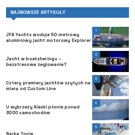
NAJNOWSZE ARTYKUŁY
1
JFA Yachts woduje 50-metrowy
aluminiowy jacht motorowy Explorer
2
Jacht w boatsheringu –
bezstresowe żeglowanie?
3
Cztery premiery jachtów szytych na
miarę od Custom Line
4
U wybrzeży Alaski płonie ponad
3000 samochodów
5
Barka Tonie