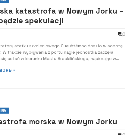
ska katastrofa w Nowym Jorku –
będzie spekulacji
0
tratory statku szkoleniowego Cuauhtémoc doszło w sobotę
. W trakcie wypływania z portu nagle jednostka zaczęła
się cofać w kierunku Mostu Brookilińskiego, napierając w
rzema masztami. W wyniku zderzenia zginęły dwie osoby, a
MORE
ały ranne.
ING
astrofa morska w Nowym Jorku