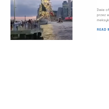
Dwie of
przez 
meksyka
East R
READ 