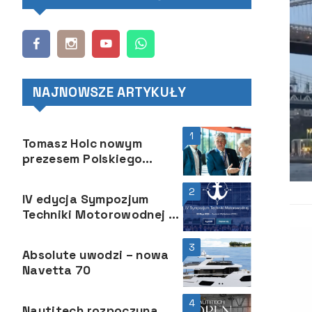
NAJNOWSZE ARTYKUŁY
1
Tomasz Holc nowym
prezesem Polskiego
Związku Żeglarskiego
2
IV edycja Sympozjum
Techniki Motorowodnej –
PUT POWERTRAIN
3
Absolute uwodzi – nowa
Navetta 70
4
Nautitech rozpoczyna