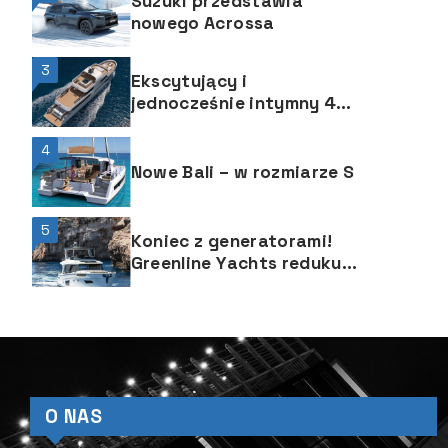
Suzuki przedstawia
nowego Acrossa
3
Ekscytujący i
jednocześnie intymny 42-
metrowy superjacht Sea
Rover
4
Nowe Bali – w rozmiarze S
5
Koniec z generatorami!
Greenline Yachts redukuje
emisję dwutlenku węgla
nie psując przy tym
zabawy z żeglowania
O NAS