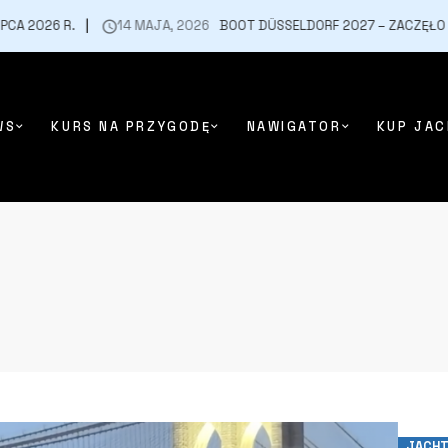
2026 R.
14 MAJA, 2026
BOOT DÜSSELDORF 2027 – ZACZĘŁO SIĘ O
WS
KURS NA PRZYGODĘ
NAWIGATOR
KUP JAC
JACHT