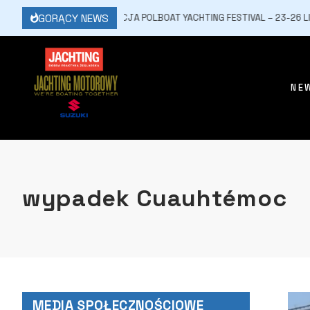
GORĄCY NEWS
15 LIPCA, 2026
7. EDYCJA POLBOAT YACHTING FESTIVAL – 23-26 LIPCA 
NE
wypadek Cuauhtémoc
MEDIA SPOŁECZNOŚCIOWE