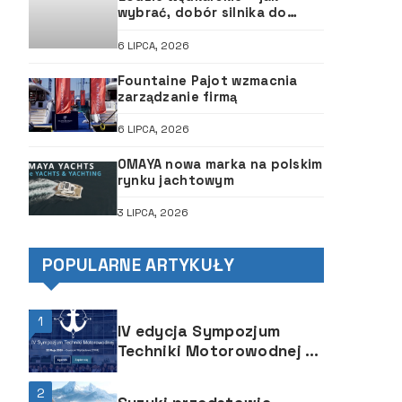
wybrać, dobór silnika do
łodzi, ABC śruby
6 LIPCA, 2026
Fountaine Pajot wzmacnia
zarządzanie firmą
6 LIPCA, 2026
OMAYA nowa marka na polskim
rynku jachtowym
3 LIPCA, 2026
POPULARNE ARTYKUŁY
1
IV edycja Sympozjum
Techniki Motorowodnej –
PUT POWERTRAIN
2