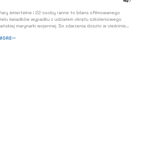
0
iary śmiertelne i 22 osoby ranne to bilans sfilmowanego
wielu świadków wypadku z udziałem okrętu szkoleniowego
ńskiej marynarki wojennej. Do zdarzenia doszło w cieśninie
iver w Nowym Jorku. Trwa wyjaśnianie przyczyn wypadku.
MORE