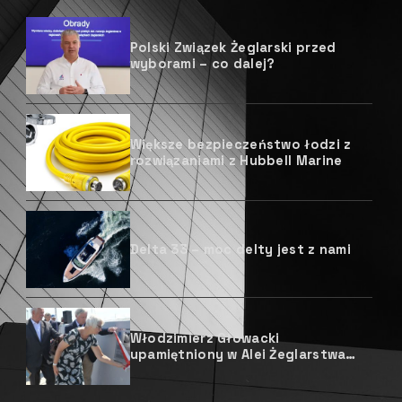
Polski Związek Żeglarski przed
wyborami – co dalej?
Większe bezpieczeństwo łodzi z
rozwiązaniami z Hubbell Marine
Delta 33 – moc delty jest z nami
Włodzimierz Głowacki
upamiętniony w Alei Żeglarstwa
Polskiego