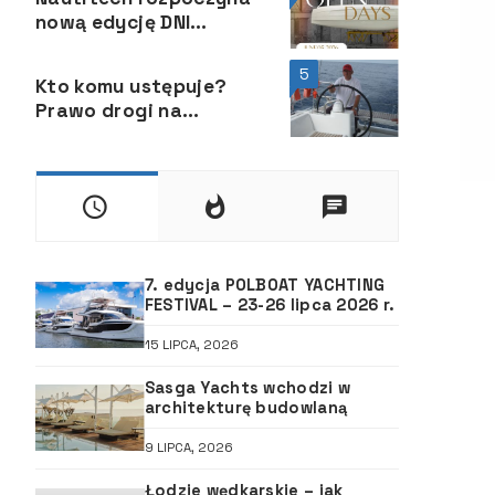
nową edycję DNI
OTWARTYCH
5
Kto komu ustępuje?
Prawo drogi na
śródlądowych drogach
wodnych
7. edycja POLBOAT YACHTING
FESTIVAL – 23-26 lipca 2026 r.
15 LIPCA, 2026
Sasga Yachts wchodzi w
architekturę budowlaną
9 LIPCA, 2026
Łodzie wędkarskie – jak