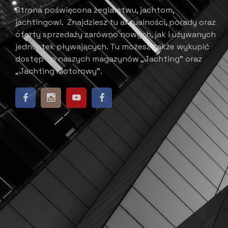
Strona poświęcona żeglarstwu, jachtom,
jachtingowi.
Znajdziesz tu aktualności, porady oraz
oferty sprzedaży zarówno nowych, jak i używanych
jednostek pływających.
​ Tu możesz także wykupić
dostęp do naszych magazynów „Jachting” oraz
„Jachting Motorowy”.