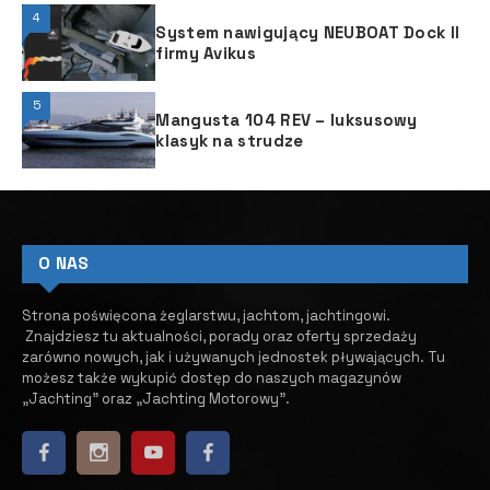
4
System nawigujący NEUBOAT Dock II
firmy Avikus
5
Mangusta 104 REV – luksusowy
klasyk na strudze
O NAS
Strona poświęcona żeglarstwu, jachtom, jachtingowi.
Znajdziesz tu aktualności, porady oraz oferty sprzedaży
zarówno nowych, jak i używanych jednostek pływających.
​ Tu
możesz także wykupić dostęp do naszych magazynów
„Jachting” oraz „Jachting Motorowy”.