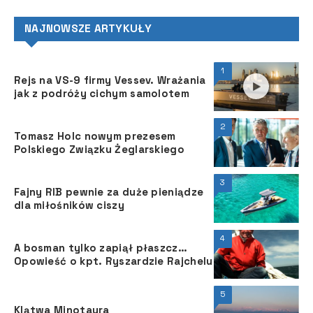
NAJNOWSZE ARTYKUŁY
1
Rejs na VS-9 firmy Vessev. Wrażania
jak z podróży cichym samolotem
2
Tomasz Holc nowym prezesem
Polskiego Związku Żeglarskiego
3
Fajny RIB pewnie za duże pieniądze
dla miłośników ciszy
4
A bosman tylko zapiął płaszcz…
Opowieść o kpt. Ryszardzie Rajchelu
5
Klątwa Minotaura