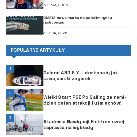
6 LIPCA, 2026
OMAYA nowa marka na polskim rynku
jachtowym
3 LIPCA, 2026
POPULARNE ARTYKUŁY
1
Galeon 480 FLY – doskonały jak
szwajcarski zegarek
2
Wielki Start PGE PolSailing za nami-
dzień pełen atrakcji i uśmiechów!
3
Akademia Nawigacji Elektronicznej
zaprasza na wykłady