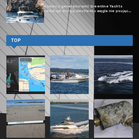
Koniec z generatorami! Greenline Yachts
redukuje emisję dwutlenku węgla nie psując
przy tym zabawy z żeglowania
TOP