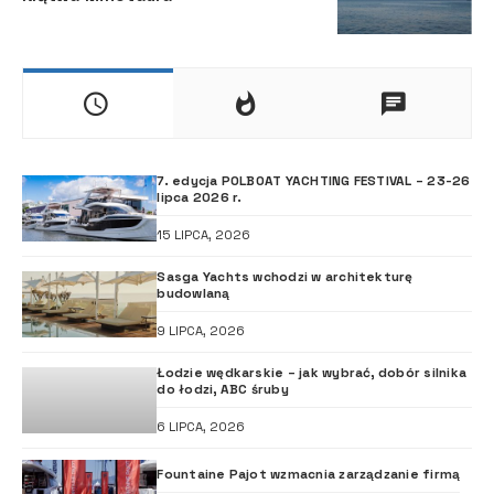
7. edycja POLBOAT YACHTING FESTIVAL – 23-26
lipca 2026 r.
15 LIPCA, 2026
Sasga Yachts wchodzi w architekturę
budowlaną
9 LIPCA, 2026
Łodzie wędkarskie – jak wybrać, dobór silnika
do łodzi, ABC śruby
6 LIPCA, 2026
Fountaine Pajot wzmacnia zarządzanie firmą