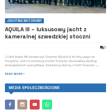
JACHTING MOTOROWY
AQUILA III – luksusowy jacht z
kameralnej szwedzkiej stoczni
0
J Craft Boats AB dostarczył Torpedo AQUILA III do Key Largo na
Florydzie. Jest to pierwszy model Torpedo zbudowany według
amerykańskich specyfikacji. Szwedzcy twórcy J Craft Torpedo –
wyjątkowego, ręcznie wykonanego, robionego na zamówienie
cruisera – ogłosili pełny portfel zamówień na lata 2024 i 2025, a
READ MORE
kolejne są obecnie przyjmowane na rok ...
MEDIA SPOŁECZNOŚCIOWE