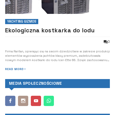
YACHTING GIZMOS
Ekologiczna kostkarka do lodu
0
Firma Raritan, opierając się na swoim dziedzictwie w zakresie produkcji
elementów wyposażenia jachtów klasy premium, zadebiutowała
nowym modelem kostkarki do lodu Icer-Ette 88. Dzięki zastosowaniu
przyjaznego dla środowiska czynnika chłodniczego kostkarka do lodu
jest niezwykle wydajna w wytwarzaniu dużych ilości lodu i spełnia
READ MORE
wszystkie przys...
MEDIA SPOŁECZNOŚCIOWE