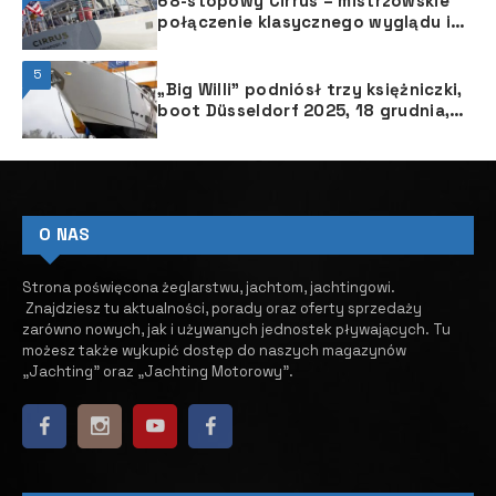
68-stopowy Cirrus – mistrzowskie
połączenie klasycznego wyglądu i
nowoczesnej wydajności
5
„Big Willi” podniósł trzy księżniczki,
boot Düsseldorf 2025, 18 grudnia,
przy brzegu Renu
O NAS
Strona poświęcona żeglarstwu, jachtom, jachtingowi.
Znajdziesz tu aktualności, porady oraz oferty sprzedaży
zarówno nowych, jak i używanych jednostek pływających.
​ Tu
możesz także wykupić dostęp do naszych magazynów
„Jachting” oraz „Jachting Motorowy”.