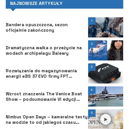
NAJNOWSZE ARTYKUŁY
1
Bandera opuszczona, sezon
oficjalnie zakończony
2
Dramatyczna walka o przeżycie na
wodach archipelagu Baleary
3
Rozwiązania do magazynowania
energii eBS 37 EVO firmy FPT
Industrial
4
Wzrost znaczenia The Venice Boat
Show ­– podsumowanie VI edycji
targów
5
Nimbus Open Days – kameralne testy
na wodzie to od jakiegoś czasu
niebywała atrakcja