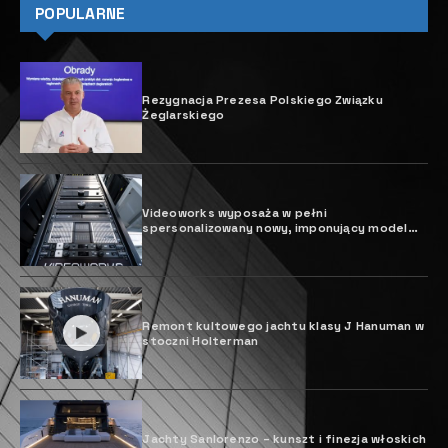
POPULARNE
Rezygnacja Prezesa Polskiego Związku
Żeglarskiego
Videoworks wyposaża w pełni
spersonalizowany nowy, imponujący model
Sparta Hessen
Remont kultowego jachtu klasy J Hanuman w
stoczni Holterman
Jachty Sanlorenzo – kunszt i finezja włoskich