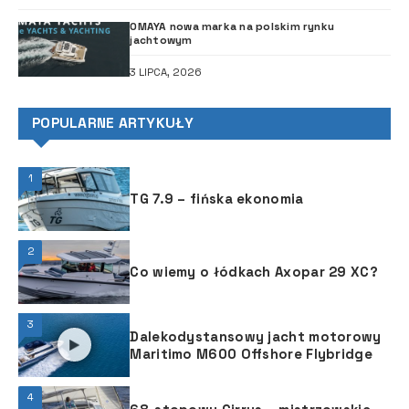
OMAYA nowa marka na polskim rynku
jachtowym
3 LIPCA, 2026
POPULARNE ARTYKUŁY
1
TG 7.9 – fińska ekonomia
2
Co wiemy o łódkach Axopar 29 XC?
3
Dalekodystansowy jacht motorowy
Maritimo M600 Offshore Flybridge
4