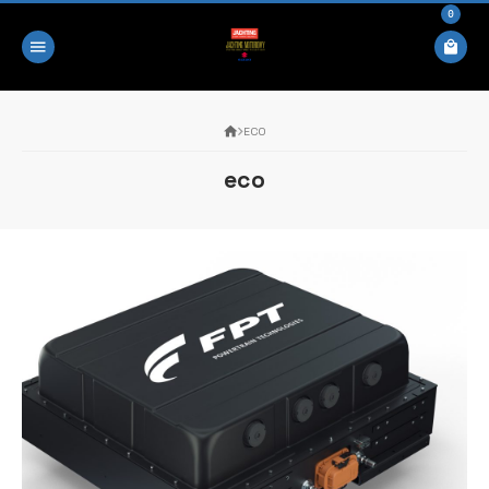
0
ECO
eco