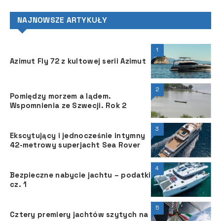
NAJNOWSZE ARTYKUŁY
1
Azimut Fly 72 z kultowej serii Azimut
2
Pomiędzy morzem a lądem.
Wspomnienia ze Szwecji. Rok 2
3
Ekscytujący i jednocześnie intymny
42-metrowy superjacht Sea Rover
4
Bezpieczne nabycie jachtu – podatki
cz. 1
5
Cztery premiery jachtów szytych na