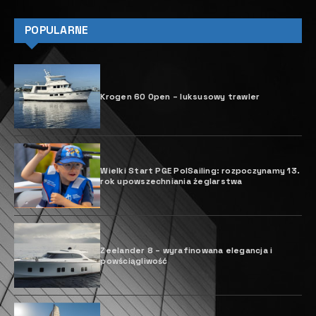
POPULARNE
Krogen 60 Open – luksusowy trawler
Wielki Start PGE PolSailing: rozpoczynamy 13.
rok upowszechniania żeglarstwa
Zeelander 8 – wyrafinowana elegancja i
powściągliwość