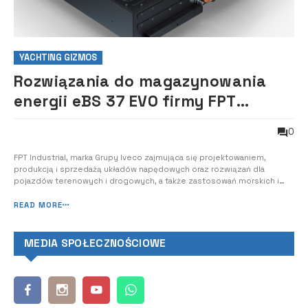
YACHTING GIZMOS
Rozwiązania do magazynowania
energii eBS 37 EVO firmy FPT
Industrial
0
FPT Industrial, marka Grupy Iveco zajmująca się projektowaniem,
produkcją i sprzedażą układów napędowych oraz rozwiązań dla
pojazdów terenowych i drogowych, a także zastosowań morskich i
energetycznych, podejmuje działania w kierunku zwiększenia zerowej
emisji w sektorze morskim. Wraz z rozpoczęciem roku obchodów 50.
READ MORE
rocznicy istnienia firmy I...
MEDIA SPOŁECZNOŚCIOWE