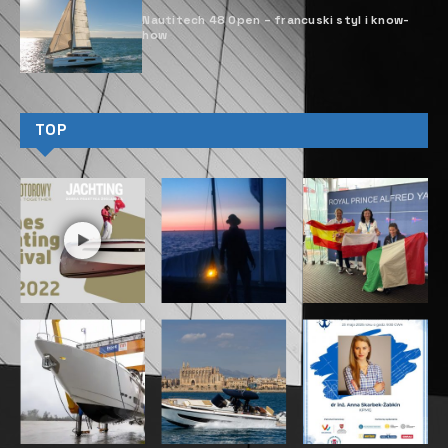
Nautitech 48 Open – francuski styl i know-
how
TOP