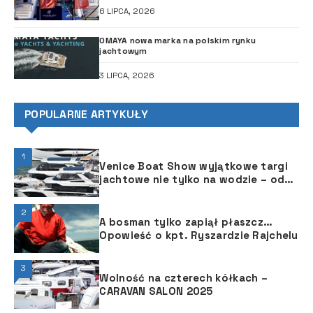
6 LIPCA, 2026
OMAYA nowa marka na polskim rynku
jachtowym
3 LIPCA, 2026
POPULARNE ARTYKUŁY
1
Venice Boat Show wyjątkowe targi
jachtowe nie tylko na wodzie – od
29 maja do 2 czerwca 2025 r.
2
A bosman tylko zapiął płaszcz…
Opowieść o kpt. Ryszardzie Rajchelu
3
Wolność na czterech kółkach –
CARAVAN SALON 2025