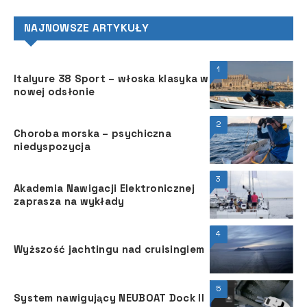
NAJNOWSZE ARTYKUŁY
1
Italyure 38 Sport – włoska klasyka w
nowej odsłonie
2
Choroba morska – psychiczna
niedyspozycja
3
Akademia Nawigacji Elektronicznej
zaprasza na wykłady
4
Wyższość jachtingu nad cruisingiem
5
System nawigujący NEUBOAT Dock II