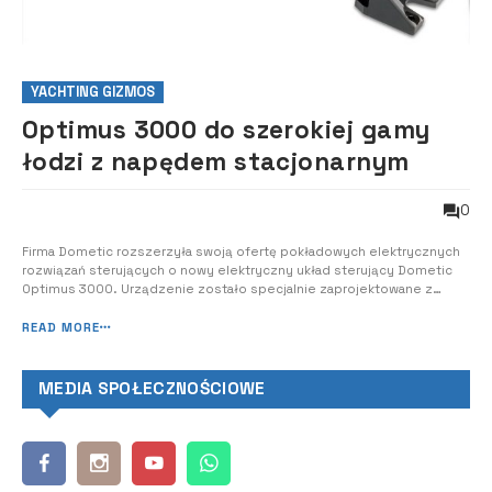
YACHTING GIZMOS
Optimus 3000 do szerokiej gamy
łodzi z napędem stacjonarnym
0
Firma Dometic rozszerzyła swoją ofertę pokładowych elektrycznych
rozwiązań sterujących o nowy elektryczny układ sterujący Dometic
Optimus 3000. Urządzenie zostało specjalnie zaprojektowane z
myślą o ładowności i wymaganiach w zakresie obsługi wielu typów
łodzi stacjonarnych o długości do 40 stóp. Wprowadzanie na rynek
READ MORE
nowego elektrycznego sy...
MEDIA SPOŁECZNOŚCIOWE