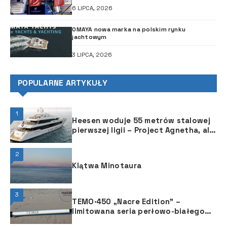
6 LIPCA, 2026
OMAYA nowa marka na polskim rynku
jachtowym
3 LIPCA, 2026
POPULARNE ARTYKUŁY
1
Heesen woduje 55 metrów stalowej
pierwszej ligii – Project Agnetha, ale
to nie koniec zabawy
2
Klątwa Minotaura
3
TEMO·450 „Nacre Edition” –
limitowana seria perłowo-białego
silnika o mocy 450 W