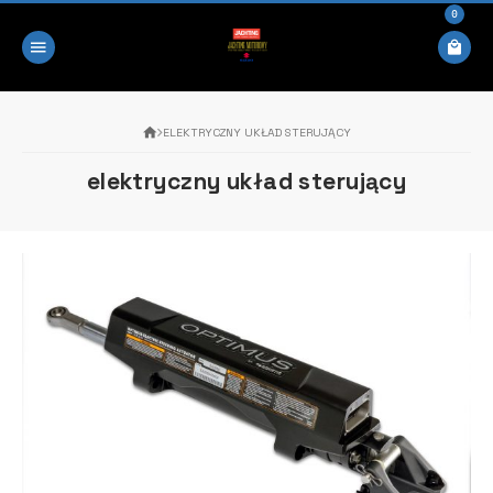
0
ELEKTRYCZNY UKŁAD STERUJĄCY
elektryczny układ sterujący