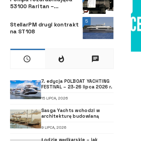
53100 Raritan –
niezawodna i łatwa w
serwisie
5
StellarPM drugi kontrakt
na ST108
7. edycja POLBOAT YACHTING
FESTIVAL – 23-26 lipca 2026 r.
15 LIPCA, 2026
Sasga Yachts wchodzi w
architekturę budowlaną
9 LIPCA, 2026
Łodzie wędkarskie – jak