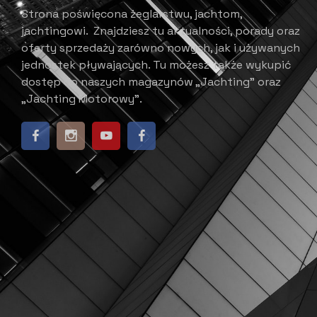
Strona poświęcona żeglarstwu, jachtom,
jachtingowi.
Znajdziesz tu aktualności, porady oraz
oferty sprzedaży zarówno nowych, jak i używanych
jednostek pływających.
​ Tu możesz także wykupić
dostęp do naszych magazynów „Jachting” oraz
„Jachting Motorowy”.