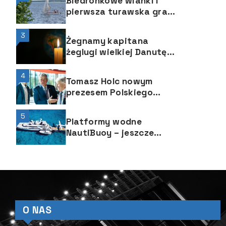
Biedronkowe wianki i
pierwsza turawska gra
żeglarska za nami
3
Żegnamy kapitana
żeglugi wielkiej Danutę
Kobylińską-Walas.
Odeszła na wieczną
4
Tomasz Holc nowym
wachtę.
prezesem Polskiego
Związku Żeglarskiego
5
Platformy wodne
NautiBuoy – jeszcze
więcej radości i zabawy
podczas rejsu
superjachtem
O NAS