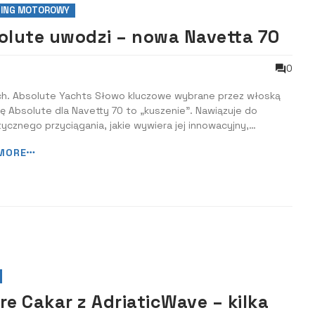
ING MOTOROWY
olute uwodzi – nowa Navetta 70
0
rch. Absolute Yachts Słowo kluczowe wybrane przez włoską
ę Absolute dla Navetty 70 to „kuszenie”. Nawiązuje do
cznego przyciągania, jakie wywiera jej innowacyjny,
esny, a jednocześnie klasyczny wygląd. Połączenie
MORE
gającej wzrok architektury, luksusowego wystroju wnętrza i
ałych osiągów na morzu to w rzeczy...
re Cakar z AdriaticWave – kilka