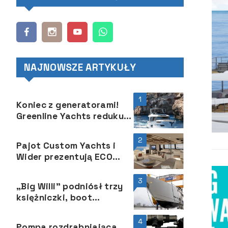
NAJNOWSZE ARTYKUŁY
1
Koniec z generatorami!
Greenline Yachts redukuje
emisję dwutlenku węgla
nie psując przy tym
2
Pajot Custom Yachts i
zabawy z żeglowania
Wider prezentują ECO
YACHT 88
3
„Big Willi” podniósł trzy
księżniczki, boot
Düsseldorf 2025, 18
grudnia, przy brzegu Renu
4
Pompa rozdrabniająca