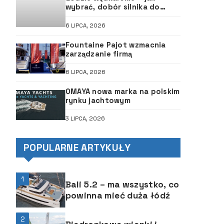
wybrać, dobór silnika do
łodzi, ABC śruby
6 LIPCA, 2026
Fountaine Pajot wzmacnia
zarządzanie firmą
6 LIPCA, 2026
OMAYA nowa marka na polskim
rynku jachtowym
3 LIPCA, 2026
POPULARNE ARTYKUŁY
1
Bali 5.2 – ma wszystko, co
powinna mieć duża łódź
2