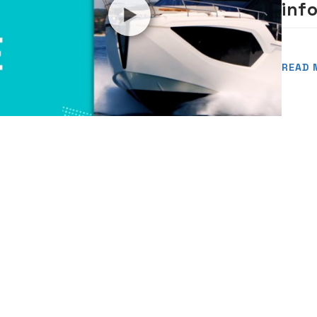
inf
jac
READ 