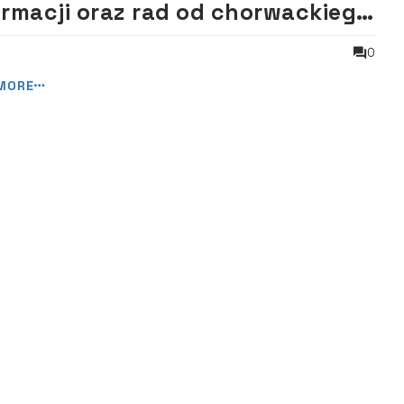
ormacji oraz rad od chorwackiego
htsmena
0
MORE