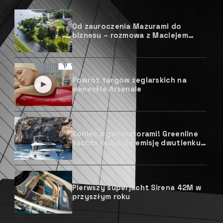
Od zauroczenia Mazurami do
biznesu – rozmowa z Maciejem
Lickiewiczem z Ascot Polska
Powrót targów żeglarskich na
weneckie Arsenale
Koniec z generatorami! Greenline
Yachts redukuje emisję dwutlenku
węgla nie psując przy tym zabawy
z żeglowania
Pierwszy superjacht Sirena 42M w
przyszłym roku