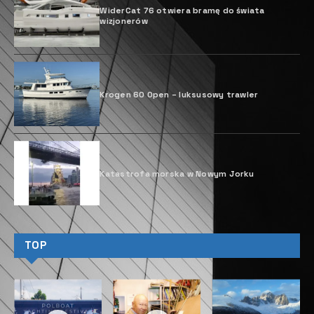
WiderCat 76 otwiera bramę do świata
wizjonerów
Krogen 60 Open – luksusowy trawler
Katastrofa morska w Nowym Jorku
TOP