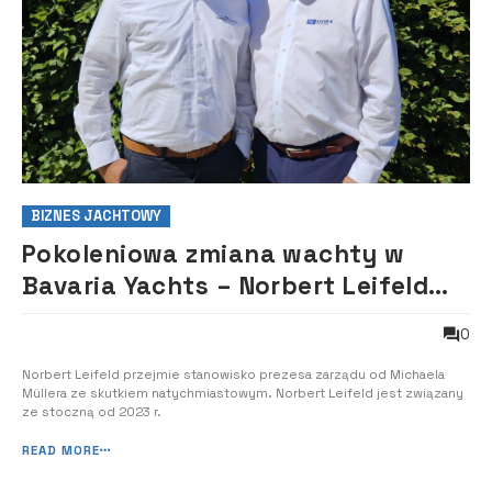
BIZNES JACHTOWY
Pokoleniowa zmiana wachty w
Bavaria Yachts – Norbert Leifeld
nowym zarządzającym
0
Norbert Leifeld przejmie stanowisko prezesa zarządu od Michaela
Müllera ze skutkiem natychmiastowym. Norbert Leifeld jest związany
ze stoczną od 2023 r.
READ MORE