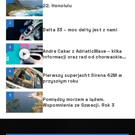
22. Honolulu
2
Delta 33 – moc delty jest z nami
3
Andre Cakar z AdriaticWave – kilka
informacji oraz rad od chorwackiego
jachtsmena
4
Pierwszy superjacht Sirena 42M w
przyszłym roku
5
Pomiędzy morzem a lądem.
Wspomnienia ze Szwecji. Rok 3