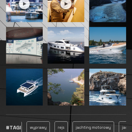
#TAGI
owanie
wyprawy
rejs
jachting motorowy
jachting