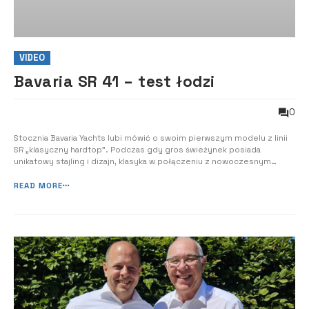
VIDEO
Bavaria SR 41 – test łodzi
0
Stocznia Bavaria Yachts lubi mówić o swoim pierwszym modelu z linii
SR „klasyczny hardtop”. Podczas gdy gros świeżynek posiada
unikatowy stajling i dizajn, klasyka w połączeniu z nowoczesnym
emploi, wciąż nieźle się sprzedaje, a to dało stoczni impuls do
zrealizowania kolejnej odsłony SR – mniejszej siostry – SR36. 41-ka to
READ MORE
duża i przestronna ...