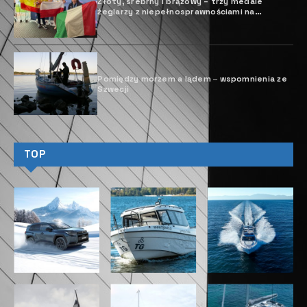
Złoty, srebrny i brązowy – trzy medale
żeglarzy z niepełnosprawnościami na
Mistrzostwach Świata w klasie Hansa 303!
Pomiędzy morzem a lądem ‒ wspomnienia ze
Szwecji
TOP