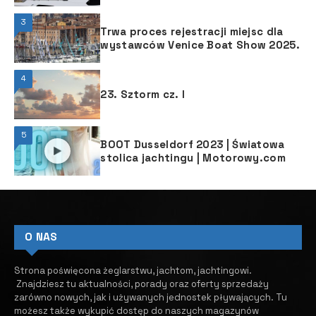
3
Trwa proces rejestracji miejsc dla
wystawców Venice Boat Show 2025.
4
23. Sztorm cz. I
5
BOOT Dusseldorf 2023 | Światowa
stolica jachtingu | Motorowy.com
O NAS
Strona poświęcona żeglarstwu, jachtom, jachtingowi.
Znajdziesz tu aktualności, porady oraz oferty sprzedaży
zarówno nowych, jak i używanych jednostek pływających.
​ Tu
możesz także wykupić dostęp do naszych magazynów