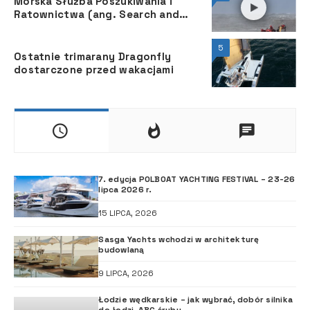
Morska Służba Poszukiwania i
Ratownictwa (ang. Search and
Rescue) służy wszystkim żeglarzom
5
Ostatnie trimarany Dragonfly
dostarczone przed wakacjami
7. edycja POLBOAT YACHTING FESTIVAL – 23-26
lipca 2026 r.
15 LIPCA, 2026
Sasga Yachts wchodzi w architekturę
budowlaną
9 LIPCA, 2026
Łodzie wędkarskie – jak wybrać, dobór silnika
do łodzi, ABC śruby