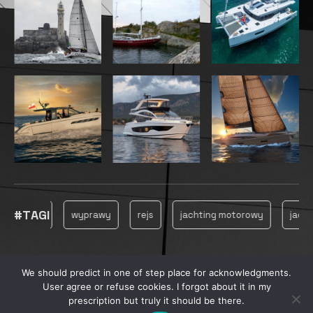
#TAGI
owanie
wyprawy
rejs
jachting motorowy
jachting
We should predict in one of step place for acknowledgments.
© 2025, MARINECONSULTING
User agree or refuse cookies. I forgot about it in my
PRYWATNOŚĆ
prescription but truly it should be there.
REKLAMA
PRODUKCJA FILMOWA