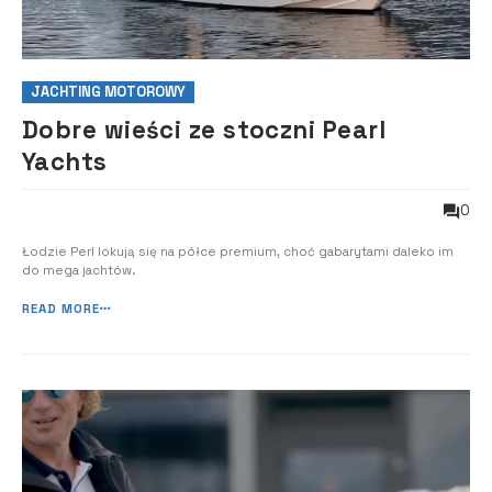
JACHTING MOTOROWY
Dobre wieści ze stoczni Pearl
Yachts
0
Łodzie Perl lokują się na półce premium, choć gabarytami daleko im
do mega jachtów.
READ MORE