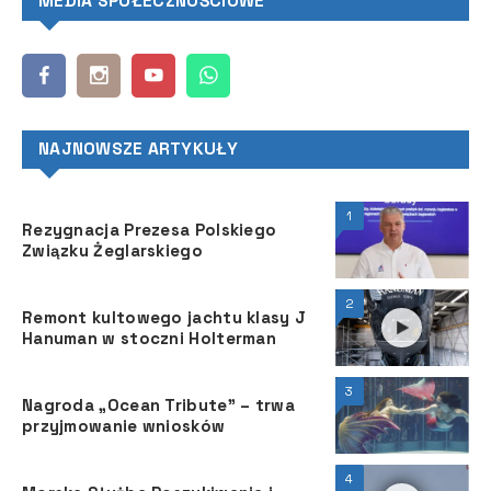
MEDIA SPOŁECZNOŚCIOWE
NAJNOWSZE ARTYKUŁY
1
Rezygnacja Prezesa Polskiego
Związku Żeglarskiego
2
Remont kultowego jachtu klasy J
Hanuman w stoczni Holterman
3
Nagroda „Ocean Tribute” – trwa
przyjmowanie wniosków
4