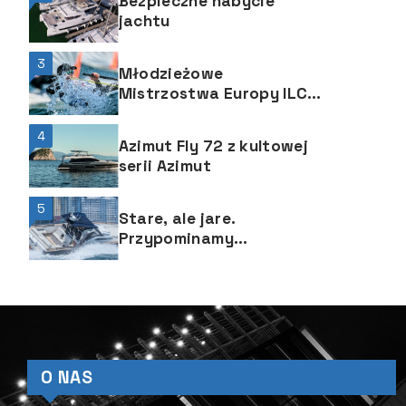
Bezpieczne nabycie
jachtu
3
Młodzieżowe
Mistrzostwa Europy ILCA
4 po pierwszych
wyścigach
4
Azimut Fly 72 z kultowej
serii Azimut
5
Stare, ale jare.
Przypominamy
sztandarowe dmuchawce
od Technohull
O NAS