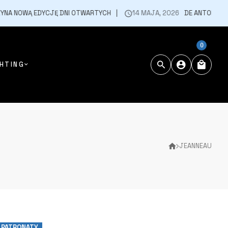
 NOWĄ EDYCJĘ DNI OTWARTYCH
14 MAJA, 2026
DE ANTONIO W CE
0
HTING
JEANNEAU
 PATRONATY