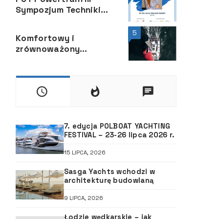
Sympozjum Techniki
Motorowodnej
5
Komfortowy i
zrównoważony
katamaran Aura 51
7. edycja POLBOAT YACHTING
FESTIVAL – 23-26 lipca 2026 r.
15 LIPCA, 2026
Sasga Yachts wchodzi w
architekturę budowlaną
9 LIPCA, 2026
Łodzie wędkarskie – jak