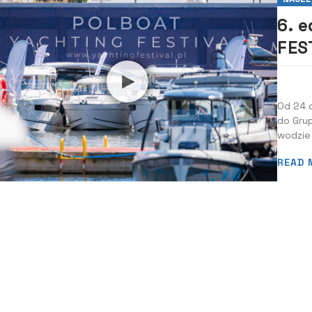
6. 
FES
Od 24 d
do Grup
wodzie
cztery 
READ 
łodzie
tego og