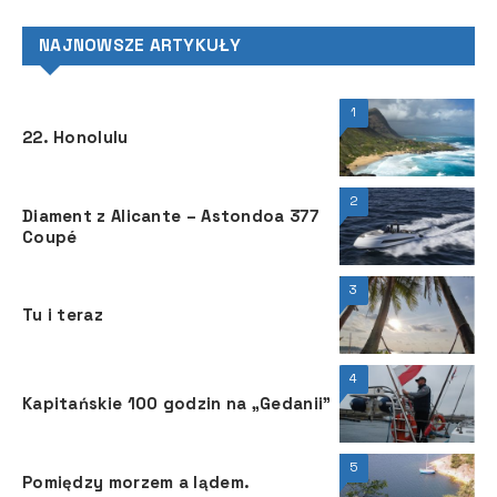
NAJNOWSZE ARTYKUŁY
1
22. Honolulu
2
Diament z Alicante – Astondoa 377
Coupé
3
Tu i teraz
4
Kapitańskie 100 godzin na „Gedanii”
5
Pomiędzy morzem a lądem.