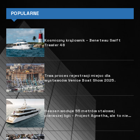
POPULARNE
Kosmiczny krążownik – Beneteau Swift
Trawler 48
Trwa proces rejestracji miejsc dla
wystawców Venice Boat Show 2025.
Heesen woduje 55 metrów stalowej
pierwszej ligii – Project Agnetha, ale to nie
koniec zabawy