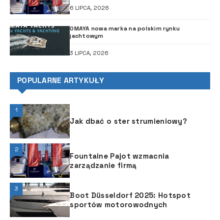
6 LIPCA, 2026
OMAYA nowa marka na polskim rynku
jachtowym
3 LIPCA, 2026
POPULARNE ARTYKUŁY
1
Jak dbać o ster strumieniowy?
2
Fountaine Pajot wzmacnia
zarządzanie firmą
3
Boot Düsseldorf 2025: Hotspot
sportów motorowodnych