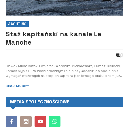
JACHTING
Staż kapitański na kanale La
Manche
0
Sławek Michałowski Fot. arch. Weronika Michałowska, Łukasz Bielecki,
Tomek Mysiak Po zeszłorocznym rejsie na „Gedanii” do spełnienia
wymagań stażowych na stopień kapitana jachtowego brakuje nam już
tylko 100-godzinnego rejsu na wodach pływowych. Dlatego też w tym
roku postanowiliśmy naszą coroczną wrześniową wyprawę zrobić
READ MORE
wcześniej (by mieć...
MEDIA SPOŁECZNOŚCIOWE