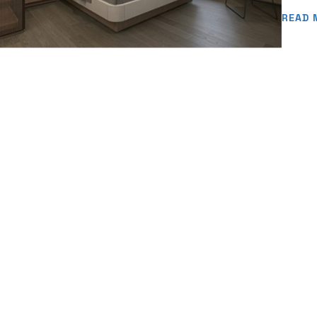
towarz
READ 