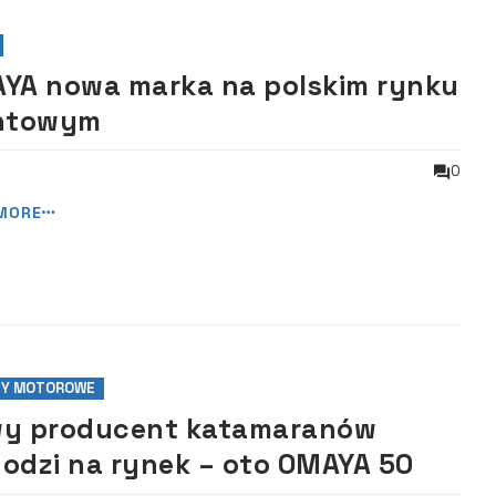
YA nowa marka na polskim rynku
htowym
0
MORE
TY MOTOROWE
y producent katamaranów
odzi na rynek – oto OMAYA 50