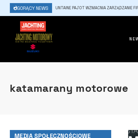
GORĄCY NEWS
6 LIPCA, 2026
FOUNTAINE PAJOT WZMACNIA ZARZĄDZANIE FIRMĄ
NE
katamarany motorowe
MEDIA SPOŁECZNOŚCIOWE