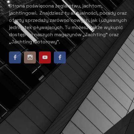
Strona poświęcona żeglarstwu, jachtom,
jachtingowi.
Znajdziesz tu aktualności, porady oraz
oferty sprzedaży zarówno nowych, jak i używanych
jednostek pływających.
​ Tu możesz także wykupić
dostęp do naszych magazynów „Jachting” oraz
„Jachting Motorowy”.