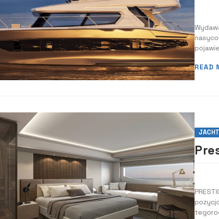
Wydawa
nasycon
pojawie
impres
READ 
JACHT
Pre
PRESTI
pozycjo
tegoro