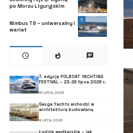
po Morzu Liguryjskim
5
Nimbus T9 – uniwersalny i
wariat
7. edycja POLBOAT YACHTING
FESTIVAL – 23-26 lipca 2026 r.
15 LIPCA, 2026
Sasga Yachts wchodzi w
architekturę budowlaną
9 LIPCA, 2026
Łodzie wędkarskie – jak