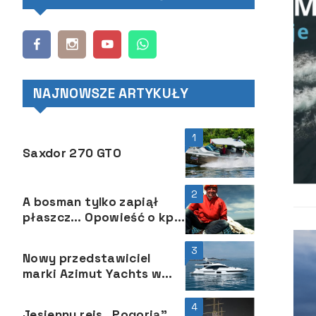
NAJNOWSZE ARTYKUŁY
1
Saxdor 270 GTO
2
A bosman tylko zapiął
płaszcz… Opowieść o kpt.
Ryszardzie Rajchelu
3
Nowy przedstawiciel
marki Azimut Yachts w
Polsce
4
Jesienny rejs „Pogorią”