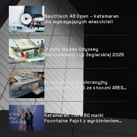
Nautitech 48 Open – katamaran
dla wymagających właścicieli
I runda Mazda Odyssey
Warszawskiej Ligi Żeglarskiej 2025
Przygodowy eksploracyjny
superjacht ATLAS ze stoczni ARES
Yachts
Katamaran Thira 80 marki
Fountaine Pajot z wyróżnieniem
prestiżowego magazynu
żeglarskiego