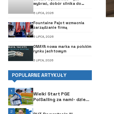
wybrać, dobór silnika do
łodzi, ABC śruby
6 LIPCA, 2026
Fountaine Pajot wzmacnia
zarządzanie firmą
6 LIPCA, 2026
OMAYA nowa marka na polskim
rynku jachtowym
3 LIPCA, 2026
POPULARNE ARTYKUŁY
1
Wielki Start PGE
PolSailing za nami- dzień
pełen atrakcji i
uśmiechów!
2