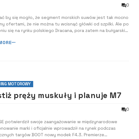
0
ć by się mogło, że segment morskich suwów jest tak mocno
y ofertami, że nie można tu wcisnąć główki od szpilki. Ale po
niu się na rynku polskiego Dracana, pora zatem na bułgarskie
je. Oto Omaya 50.
MORE
ING MOTOROWY
stiż pręży muskuły i planuje M7
0
GE potwierdził swoje zaangażowanie w międzynarodowe
nowanie marki i oficjalnie wprowadził na rynek podczas
cznych targów BOOT nowy modek F4.3. Premierze