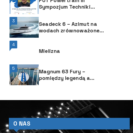
PUT Powertrain III
Sympozjum Techniki
Motorowodnej
3
Seadeck 6 – Azimut na
wodach zrównoważonego
rozwoju
4
Mielizna
5
Magnum 63 Fury –
pomiędzy legendą a
innowacją
O NAS