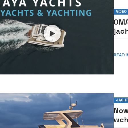
VIDEO
OMA
jac
READ 
JACH
Now
wch