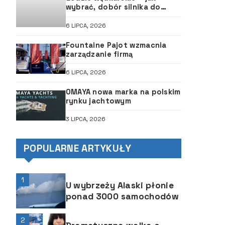
wybrać, dobór silnika do
łodzi, ABC śruby
6 LIPCA, 2026
Fountaine Pajot wzmacnia
zarządzanie firmą
6 LIPCA, 2026
OMAYA nowa marka na polskim
rynku jachtowym
3 LIPCA, 2026
POPULARNE ARTYKUŁY
1
U wybrzeży Alaski płonie
ponad 3000 samochodów
2