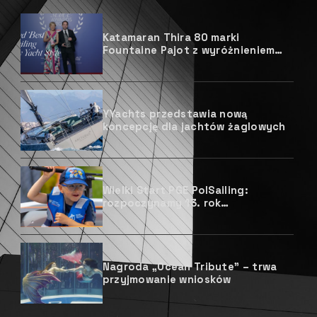
Katamaran Thira 80 marki
Fountaine Pajot z wyróżnieniem
prestiżowego magazynu
żeglarskiego
YYachts przedstawia nową
koncepcję dla jachtów żaglowych
Wielki Start PGE PolSailing:
rozpoczynamy 13. rok
upowszechniania żeglarstwa
Nagroda „Ocean Tribute” – trwa
przyjmowanie wniosków