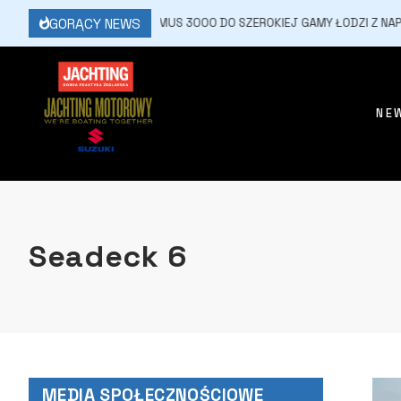
GORĄCY NEWS
3 MARCA, 2026
OPTIMUS 3000 DO SZEROKIEJ GAMY ŁODZI Z NAPĘD
NE
Seadeck 6
MEDIA SPOŁECZNOŚCIOWE