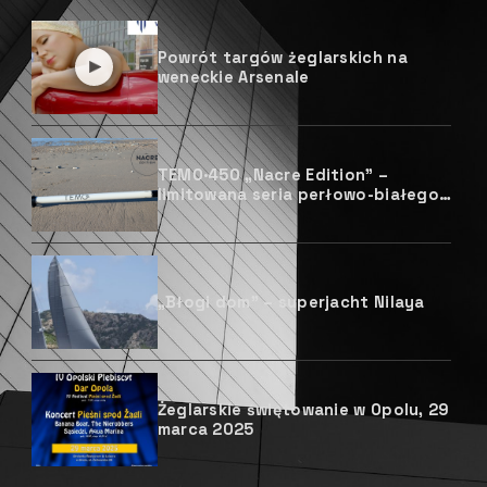
Powrót targów żeglarskich na
weneckie Arsenale
TEMO·450 „Nacre Edition” –
limitowana seria perłowo-białego
silnika o mocy 450 W
„Błogi dom” – superjacht Nilaya
Żeglarskie świętowanie w Opolu, 29
marca 2025