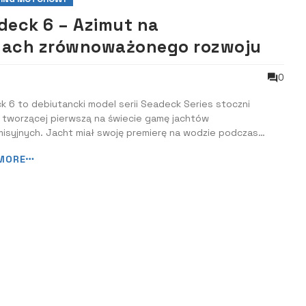
deck 6 – Azimut na
ach zrównoważonego rozwoju
0
 6 to debiutancki model serii Seadeck Series stoczni
 tworzącej pierwszą na świecie gamę jachtów
misyjnych. Jacht miał swoję premierę na wodzie podczas
 Boat Show 2024. Jednostka promuje zrównoważony rozwój
MORE
no dla gości, jak i środowiska. Seadeck 6 nawiązuje bliską
morzem i nowym stylem życia opartym na ...