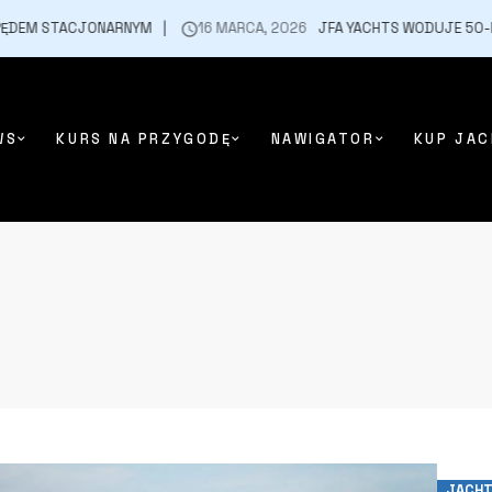
EM STACJONARNYM
16 MARCA, 2026
JFA YACHTS WODUJE 50-MET
WS
KURS NA PRZYGODĘ
NAWIGATOR
KUP JAC
JACHT