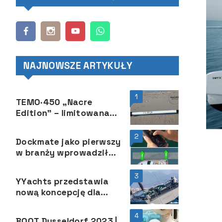
NAJNOWSZE ARTYKUŁY
1
TEMO·450 „Nacre
Edition” – limitowana
seria perłowo-białego
silnika o mocy 450 W
2
Dockmate jako pierwszy
w branży wprowadził
funkcję ThrusterHold
3
YYachts przedstawia
nową koncepcję dla
jachtów żaglowych
4
BOOT Dusseldorf 2023 |