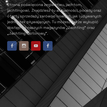
Strona poświęcona żeglarstwu, jachtom,
jachtingowi.
Znajdziesz tu aktualności, porady oraz
oferty sprzedaży zarówno nowych, jak i używanych
jednostek pływających.
​ Tu możesz także wykupić
dostęp do naszych magazynów „Jachting” oraz
„Jachting Motorowy”.