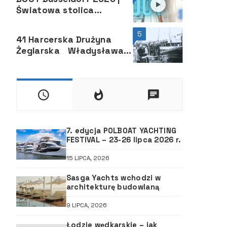
Światowa stolica
jachtingu | Motorowy.com
5
41 Harcerska Drużyna
Żeglarska Władysława
Wagnera, Opole
7. edycja POLBOAT YACHTING
FESTIVAL – 23-26 lipca 2026 r.
15 LIPCA, 2026
Sasga Yachts wchodzi w
architekturę budowlaną
9 LIPCA, 2026
Łodzie wędkarskie – jak