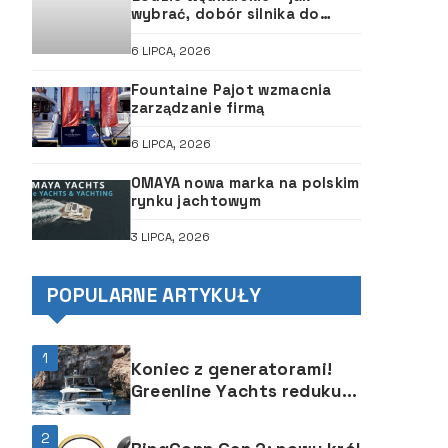
wybrać, dobór silnika do
łodzi, ABC śruby
6 LIPCA, 2026
Fountaine Pajot wzmacnia
zarządzanie firmą
6 LIPCA, 2026
OMAYA nowa marka na polskim
rynku jachtowym
3 LIPCA, 2026
POPULARNE ARTYKUŁY
1
Koniec z generatorami!
Greenline Yachts redukuje
emisję dwutlenku węgla
nie psując przy tym
2