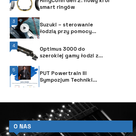
RingConn Gen 2: nowy król
zabawy z żeglowania
smart ringów
3
Suzuki – sterowanie
łodzią przy pomocy
joysticka
4
Optimus 3000 do
szerokiej gamy łodzi z
napędem stacjonarnym
5
PUT Powertrain III
Sympozjum Techniki
Motorowodnej
O NAS