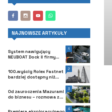
NAJNOWSZE ARTYKUŁY
1
System nawigujący
NEUBOAT Dock II firmy
Avikus
2
100.wyścig Rolex Fastnet
bardziej dostępny niż
kiedykolwiek
3
Od zauroczenia Mazurami
do biznesu – rozmowa z
Maciejem Lickiewiczem z
Ascot Polska
4
Premiera eksploracyjnego