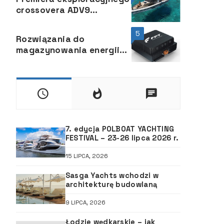
crossovera ADV9
Highfield Boats na
targach boot w
5
Rozwiązania do
Düsseldorfie
magazynowania energii
eBS 37 EVO firmy FPT
Industrial
7. edycja POLBOAT YACHTING
FESTIVAL – 23-26 lipca 2026 r.
15 LIPCA, 2026
Sasga Yachts wchodzi w
architekturę budowlaną
9 LIPCA, 2026
Łodzie wędkarskie – jak