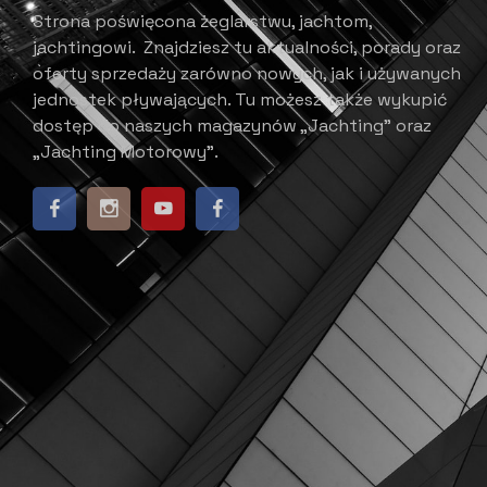
Strona poświęcona żeglarstwu, jachtom,
jachtingowi.
Znajdziesz tu aktualności, porady oraz
oferty sprzedaży zarówno nowych, jak i używanych
jednostek pływających.
​ Tu możesz także wykupić
dostęp do naszych magazynów „Jachting” oraz
„Jachting Motorowy”.