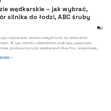
zie wędkarskie – jak wybrać,
ór silnika do łodzi, ABC śruby
0
uję rozpoznanie tematu małych łodzi do wielorakich
owań. W tym odcinku odwiedziłem praktyka, pasjonata
twa, producenta łodzi wędkarskich Riverfox i właściciela
 silników przyczepnych – pana Krzysztofa Kacprzaka z
MORE
eńskiego Grudziądza. (nawiasem mówiąc wiedzieliście, że lisy
ą pływać?)...