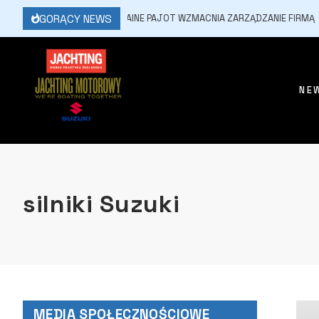
GORĄCY NEWS
6 LIPCA, 2026
FOUNTAINE PAJOT WZMACNIA ZARZĄDZANIE FIRMĄ
NE
silniki Suzuki
MEDIA SPOŁECZNOŚCIOWE