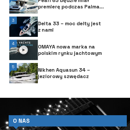
Pearl 63 będzie miał
premierę podczas Palma
Internatioanl Boat Show
3
Delta 33 – moc delty jest
z nami
4
OMAYA nowa marka na
polskim rynku jachtowym
5
Nikhen Aquasun 34 –
jeziorowy szwędacz
O NAS