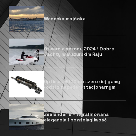
Wenecka majówka
Otwarcie sezonu 2024 ! Dobre
Jachty w Mazurskim Raju
Optimus 3000 do szerokiej gamy
łodzi z napędem stacjonarnym
Zeelander 8 – wyrafinowana
elegancja i powściągliwość