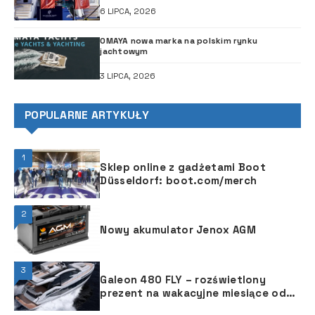
6 LIPCA, 2026
OMAYA nowa marka na polskim rynku
jachtowym
3 LIPCA, 2026
POPULARNE ARTYKUŁY
1
Sklep online z gadżetami Boot
Düsseldorf: boot.com/merch
2
Nowy akumulator Jenox AGM
3
Galeon 480 FLY – rozświetlony
prezent na wakacyjne miesiące od
polskiej stoczni