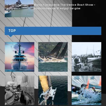
Wzrost znaczenia The Venice Boat Show ­–
podsumowanie VI edycji targów
TOP