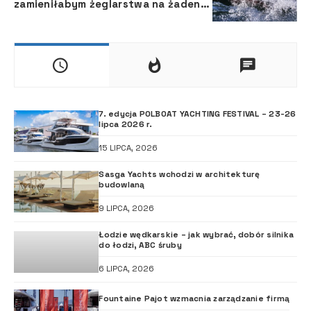
zamieniłabym żeglarstwa na żaden
inny sport
7. edycja POLBOAT YACHTING FESTIVAL – 23-26
lipca 2026 r.
15 LIPCA, 2026
Sasga Yachts wchodzi w architekturę
budowlaną
9 LIPCA, 2026
Łodzie wędkarskie – jak wybrać, dobór silnika
do łodzi, ABC śruby
6 LIPCA, 2026
Fountaine Pajot wzmacnia zarządzanie firmą