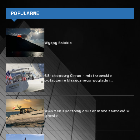
POPULARNE
Wyspy Eolskie
68-stopowy Cirrus – mistrzowskie
połączenie klasycznego wyglądu i
nowoczesnej wydajności
W43 ten sportowy cruiser może zawrócić w
głowie