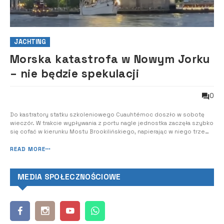
JACHTING
Morska katastrofa w Nowym Jorku
– nie będzie spekulacji
0
Do kastratory statku szkoleniowego Cuauhtémoc doszło w sobotę
wieczór. W trakcie wypływania z portu nagle jednostka zaczęła szybko
się cofać w kierunku Mostu Brookilińskiego, napierając w niego trzema
masztami. W wyniku zderzenia zginęły dwie osoby, a 22 zostały
ranne.
READ MORE
MEDIA SPOŁECZNOŚCIOWE