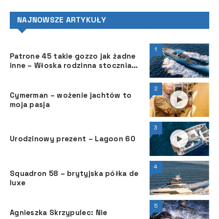
NAJNOWSZE ARTYKUŁY
1
Patrone 45 takie gozzo jak żadne
inne – Włoska rodzinna stocznia
Patrone Moreno powiększyła w
ubiegłym roku ofertę o nową
2
jednostkę z oferowanej serii
Cymerman – wożenie jachtów to
Patrone.
moja pasja
3
Urodzinowy prezent – Lagoon 60
4
Squadron 58 – brytyjska półka de
luxe
5
Agnieszka Skrzypulec: Nie