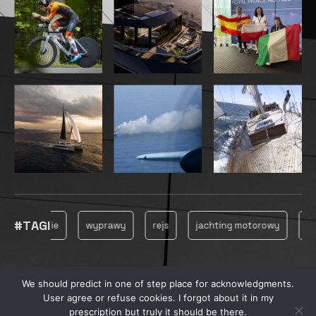
#TAGI
eglowanie
wyprawy
rejs
jachting motorowy
jacht
We should predict in one of step place for acknowledgments.
© 2025, MARINECONSULTING
User agree or refuse cookies. I forgot about it in my
prescription but truly it should be there.
PRYWATNOŚĆ
REKLAMA
PRODUKCJA FILMOWA