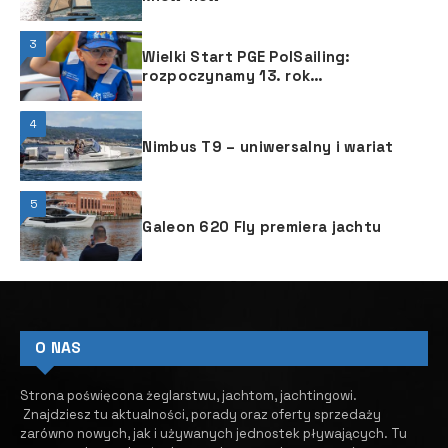
3
Wielki Start PGE PolSailing:
rozpoczynamy 13. rok
upowszechniania żeglarstwa
4
Nimbus T9 – uniwersalny i wariat
5
Galeon 620 Fly premiera jachtu
O NAS
Strona poświęcona żeglarstwu, jachtom, jachtingowi.
Znajdziesz tu aktualności, porady oraz oferty sprzedaży
zarówno nowych, jak i używanych jednostek pływających.
​ Tu