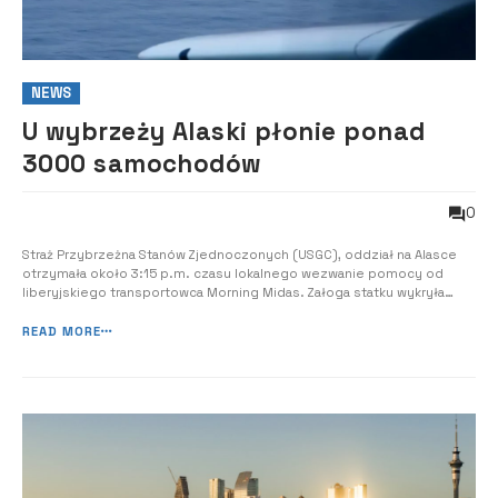
NEWS
U wybrzeży Alaski płonie ponad
3000 samochodów
0
Straż Przybrzeżna Stanów Zjednoczonych (USGC), oddział na Alasce
otrzymała około 3:15 p.m. czasu lokalnego wezwanie pomocy od
liberyjskiego transportowca Morning Midas. Załoga statku wykryła
dym wydobywający się z pokładu, na którym przechowywano pojazdy
elektryczne.
READ MORE