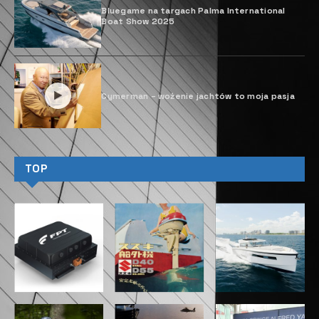
Bluegame na targach Palma International
Boat Show 2025
Cymerman – wożenie jachtów to moja pasja
TOP