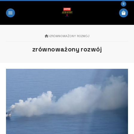
0
ZRÓWNOWAŻONY ROZWÓJ
zrównoważony rozwój