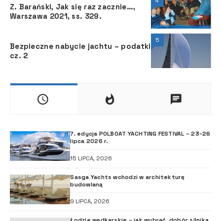
4
Z. Barański, Jak się raz zacznie…,
Warszawa 2021, ss. 329.
5
Bezpieczne nabycie jachtu – podatki
cz. 2
7. edycja POLBOAT YACHTING FESTIVAL – 23-26
lipca 2026 r.
15 LIPCA, 2026
Sasga Yachts wchodzi w architekturę
budowlaną
9 LIPCA, 2026
Łodzie wędkarskie – jak wybrać, dobór silnika