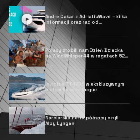
Andre Cakar z AdriaticWave – kilka
informacji oraz rad od
chorwackiego jachtsmena
Polacy zrobili nam Dzień Dziecka
na WindWhisper44 w regatach 52
Trofeo Conde de Godó BMW
Invictus TT420S w ekskluzywnym
białym kolorze Vogue
Narciarska Perła północy czyli
Alpy Lyngen