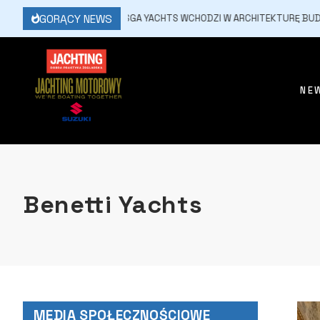
GORĄCY NEWS
9 LIPCA, 2026
SASGA YACHTS WCHODZI W ARCHITEKTURĘ BUDOW
NE
Benetti Yachts
MEDIA SPOŁECZNOŚCIOWE