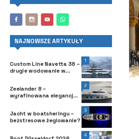
NAJNOWSZE ARTYKUŁY
1
Custom Line Navetta 38 –
drugie wodowanie w
niespełna ponad rok
2
Zeelander 8 –
wyrafinowana elegancja i
powściągliwość
3
Jacht w boatsheringu –
bezstresowe żeglowanie?
4
Boot Düsseldorf 2026