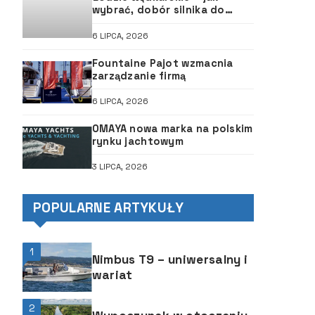
wybrać, dobór silnika do
łodzi, ABC śruby
6 LIPCA, 2026
Fountaine Pajot wzmacnia
zarządzanie firmą
6 LIPCA, 2026
OMAYA nowa marka na polskim
rynku jachtowym
3 LIPCA, 2026
POPULARNE ARTYKUŁY
1
Nimbus T9 – uniwersalny i
wariat
2