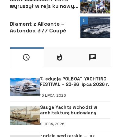
wyruszył w rejs ku nowym
brzegom
5
Diament z Alicante –
Astondoa 377 Coupé
7. edycja POLBOAT YACHTING
FESTIVAL – 23-26 lipca 2026 r.
15 LIPCA, 2026
Sasga Yachts wchodzi w
architekturę budowlaną
9 LIPCA, 2026
Łodzie wędkarskie – jak