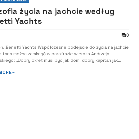
ozofia życia na jachcie według
etti Yachts
0
ch. Benetti Yachts Współczesne podejście do życia na jachcie
kapitana można zamknąć w parafrazie wiersza Andrzeja
skiego: „Dobry okręt musi być jak dom, dobry kapitan jak
gospodarz”. Uczestnicy prestiżowego spotkania Benetti
MORE
ster dodaliby do tego jeszcze sporą szczyptę luksusu i
cję z przyrodą. J...