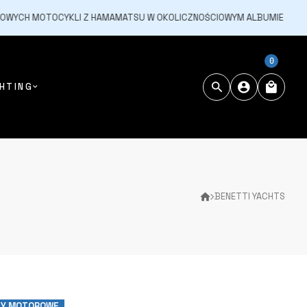
OWYCH MOTOCYKLI Z HAMAMATSU W OKOLICZNOŚCIOWYM ALBUMIE
20
0
HTING
BENETTI YACHTS
TY MOTOROWE