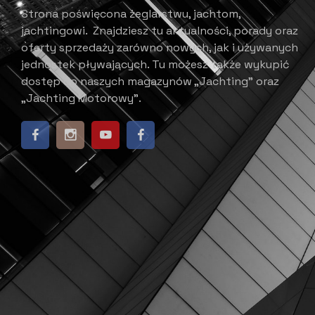
Strona poświęcona żeglarstwu, jachtom,
jachtingowi.
Znajdziesz tu aktualności, porady oraz
oferty sprzedaży zarówno nowych, jak i używanych
jednostek pływających.
​ Tu możesz także wykupić
dostęp do naszych magazynów „Jachting” oraz
„Jachting Motorowy”.