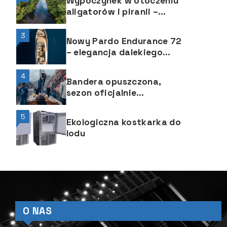
Wypoczynek w otoczeniu
aligatorów i piranii –
czarter de luxe na
Amazonce
3
Nowy Pardo Endurance 72
– elegancja dalekiego
rejsu od włoskiej stoczni
Pardo Yachts
4
Bandera opuszczona,
sezon oficjalnie
zakończony
5
Ekologiczna kostkarka do
lodu
O NAS