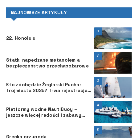
NAJNOWSZE ARTYKUŁY
1
22. Honolulu
2
Statki napędzane metanolem a
bezpieczeństwo przeciwpożarowe
3
Kto zdobędzie Żeglarski Puchar
Trójmiasta 2025? Trwa rejestracja
załóg!
4
Platformy wodne NautiBuoy –
jeszcze więcej radości i zabawy
podczas rejsu superjachtem
5
Grecka przygoda