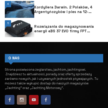
4
Kordyliera Darwin. 2 Polaków, 4
Argentyńczyków i pies na 12-
metrowym jachcie „Pic La Lune”
5
Rozwiązania do magazynowania
energii eBS 37 EVO firmy FPT
Industrial
O NAS
Strona poświęcona żeglarstwu, jachtom, jachtingowi.
Znajdziesz tu aktualności, porady oraz oferty sprzedaży
zarówno nowych, jak i używanych jednostek pływających.
​ Tu
możesz także wykupić dostęp do naszych magazynów
„Jachting” oraz „Jachting Motorowy”.