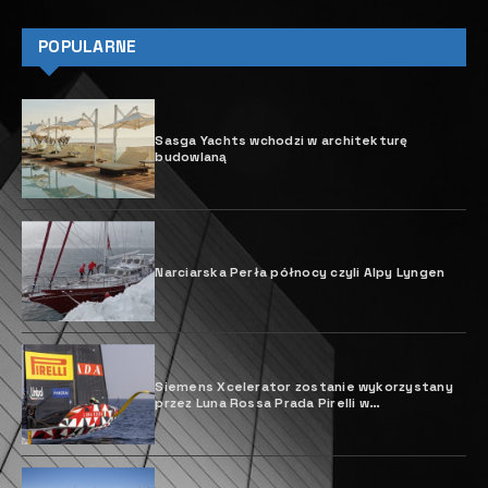
POPULARNE
Sasga Yachts wchodzi w architekturę
budowlaną
Narciarska Perła północy czyli Alpy Lyngen
Siemens Xcelerator zostanie wykorzystany
przez Luna Rossa Prada Pirelli w
projektowaniu jachtu Pucharu Ameryki