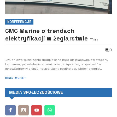
KONFERENCJE
CMC Marine o trendach
elektryfikacji w żeglarstwie –
Superyacht Technology Show, 20 i
0
21 marca Barcelona
Dwudniowe wydarzenie dedykowane było dla pracowników stoczni,
kapitanów, przedstawicieli właścicieli, inżynierów, projektantów i
innowatorów w branży. "Superyacht Technology Show" oferuje
uczestnikom bogaty program warsztatów i pogłębione dyskusje
prowadzone przez profesjonalistów, ale także możliwości nawiązania
READ MORE
kontaktów.
MEDIA SPOŁECZNOŚCIOWE