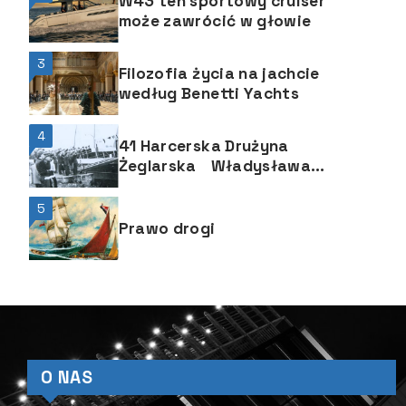
W43 ten sportowy cruiser
może zawrócić w głowie
3
Filozofia życia na jachcie
według Benetti Yachts
4
41 Harcerska Drużyna
Żeglarska Władysława
Wagnera, Opole
5
Prawo drogi
O NAS