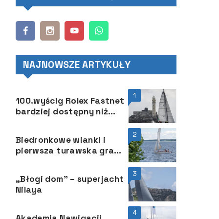
NAJNOWSZE ARTYKUŁY
1
100.wyścig Rolex Fastnet
bardziej dostępny niż
kiedykolwiek
2
Biedronkowe wianki i
pierwsza turawska gra
żeglarska za nami
3
„Błogi dom” – superjacht
Nilaya
4
Akademia Nawigacji