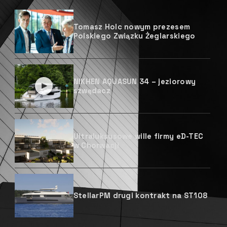
Tomasz Holc nowym prezesem
Polskiego Związku Żeglarskiego
NIKHEN AQUASUN 34 – jeziorowy
szwędacz
Ultraluksusowe wille firmy eD-TEC
w Chorwacji
StellarPM drugi kontrakt na ST108