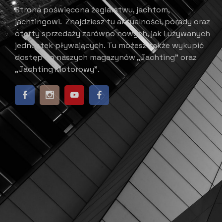
Strona poświęcona żeglarstwu, jachtom,
jachtingowi.
Znajdziesz tu aktualności, porady oraz
oferty sprzedaży zarówno nowych, jak i używanych
jednostek pływających.
​ Tu możesz także wykupić
dostęp do naszych magazynów „Jachting” oraz
„Jachting Motorowy”.