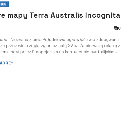
ING
re mapy Terra Australis Incognita
0
pała Nieznana Ziemia Południowa była właściwie zdobywana
ze przez wielu żeglarzy przez cały XV w. Za pierwszą relację z
enia nogi przez Europejczyka na kontynencie australijskim
uznać lądowanie portugalskiego żeglarza Francisco
MORE
eza w 1512 r., opisane przez tego żeglarza w manuskrypcie
ącym się obe...