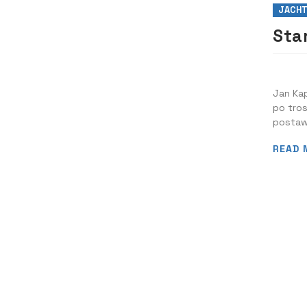
JACHT
Sta
Jan Ka
po tros
postawi
można 
READ 
Rodrigu
znajduj