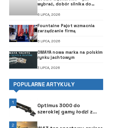
wybrać, dobór silnika do
łodzi, ABC śruby
6 LIPCA, 2026
Fountaine Pajot wzmacnia
zarządzanie firmą
6 LIPCA, 2026
OMAYA nowa marka na polskim
rynku jachtowym
3 LIPCA, 2026
POPULARNE ARTYKUŁY
1
Optimus 3000 do
szerokiej gamy łodzi z
napędem stacjonarnym
2