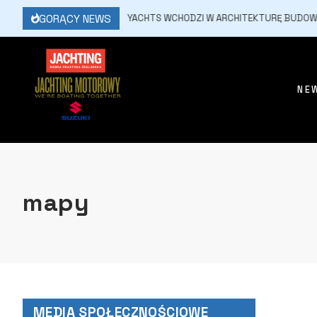
GORĄCY NEWS
9 LIPCA, 2026
SASGA YACHTS WCHODZI W ARCHITEKTURĘ BUDOWLAN
NE
mapy
MEDIA SPOŁECZNOŚCIOWE