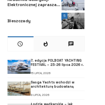
Elektronicznej zaprasza
na wykłady
5
Bieszczady
7. edycja POLBOAT YACHTING
FESTIVAL – 23-26 lipca 2026 r.
15 LIPCA, 2026
Sasga Yachts wchodzi w
architekturę budowlaną
9 LIPCA, 2026
Łodzie wędkarskie – jak