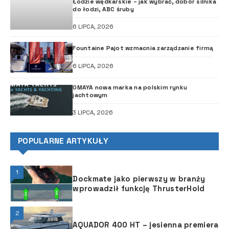
Łodzie wędkarskie – jak wybrać, dobór silnika
do łodzi, ABC śruby
6 LIPCA, 2026
Fountaine Pajot wzmacnia zarządzanie firmą
6 LIPCA, 2026
OMAYA nowa marka na polskim rynku
jachtowym
3 LIPCA, 2026
POPULARNE ARTYKUŁY
1
Dockmate jako pierwszy w branży
wprowadził funkcję ThrusterHold
2
AQUADOR 400 HT – jesienna premiera