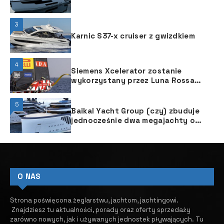
3
Karnic S37-x cruiser z gwizdkiem
4
Siemens Xcelerator zostanie
wykorzystany przez Luna Rossa
Prada Pirelli w projektowaniu jachtu
Pucharu Ameryki
5
Baikal Yacht Group (czy) zbuduje
jednocześnie dwa megajachty o
długości 86 m
O NAS
Strona poświęcona żeglarstwu, jachtom, jachtingowi.
Znajdziesz tu aktualności, porady oraz oferty sprzedaży
zarówno nowych, jak i używanych jednostek pływających.
​ Tu