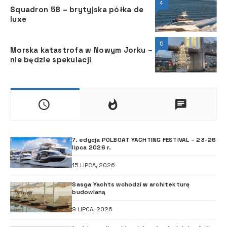
4
Squadron 58 – brytyjska półka de
luxe
5
Morska katastrofa w Nowym Jorku –
nie będzie spekulacji
7. edycja POLBOAT YACHTING FESTIVAL – 23-26
lipca 2026 r.
15 LIPCA, 2026
Sasga Yachts wchodzi w architekturę
budowlaną
9 LIPCA, 2026