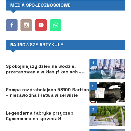
MEDIA SPOŁECZNOŚCIOWE
NAJNOWSZE ARTYKUŁY
1
Spokojniejszy dzień na wodzie,
przetasowania w klasyfikacjach –
Mistrzostw Europy ILCA 4 i Open
European Trophy
2
Pompa rozdrabniająca 53100 Raritan
– niezawodna i łatwa w serwisie
3
Legendarna fabryka przyczep
Cymermana na sprzedaż!