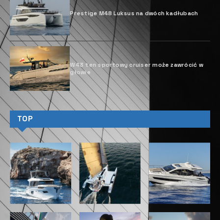
Prestige M48 Luksus na dwóch kadłubach
W43 ten sportowy cruiser może zawrócić w
głowie
TOP