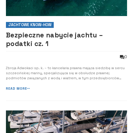
JACHTOWE KNOW-HOW
Bezpieczne nabycie jachtu –
podatki cz. 1
0
Zbroja Adwokaci sp. k. – to kancelaria prawna mająca siedzibę w sercu
szczecińskiej mariny, specjalizująca się w obsłudze prawnej
podmiotów związanych z wodą i wiatrem, w tym przedsiębiorców
szeroko pojętej gospodarki morskiej i przemysłu jachtowego. Załoga
kancelarii wspiera stocznie jachtowe (remontowe i produkcyjne),
READ MORE
dostawców wyposażenia, ...