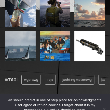
#TAGI
owanie
wyprawy
rejs
jachting motorowy
jachting
We should predict in one of step place for acknowledgments.
© 2025, MARINECONSULTING
User agree or refuse cookies. I forgot about it in my
prescription but truly it should be there.
PRYWATNOŚĆ
REKLAMA
PRODUKCJA FILMOWA