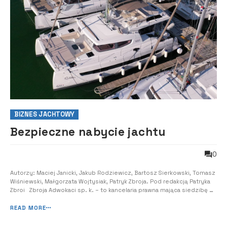
BIZNES JACHTOWY
Bezpieczne nabycie jachtu
0
Autorzy: Maciej Janicki, Jakub Rodziewicz, Bartosz Sierkowski, Tomasz
Wiśniewski, Małgorzata Wojtysiak, Patryk Zbroja. Pod redakcją Patryka
Zbroi Zbroja Adwokaci sp. k. – to kancelaria prawna mająca siedzibę w
sercu szczecińskiej mariny, specjalizująca się w obsłudze prawnej
podmiotów związanych z wodą i wiatrem, w tym przedsiębiorców s...
READ MORE